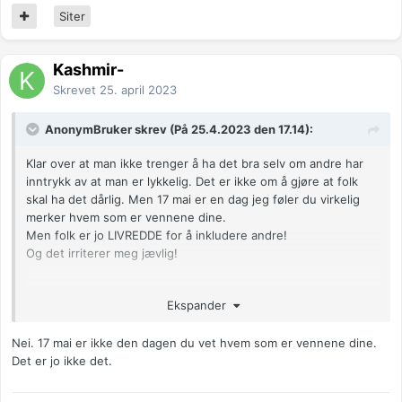
Siter
Kashmir-
Skrevet
25. april 2023
AnonymBruker skrev (På 25.4.2023 den 17.14):
Klar over at man ikke trenger å ha det bra selv om andre har
inntrykk av at man er lykkelig. Det er ikke om å gjøre at folk
skal ha det dårlig. Men 17 mai er en dag jeg føler du virkelig
merker hvem som er vennene dine.
Men folk er jo LIVREDDE for å inkludere andre!
Og det irriterer meg jævlig!
Nå skal det ikke være noe pliktvennskap her. Vi skal ikke
Ekspander
inkludere bare for å være snille. Så det er ikke bare det at jeg
trenger det, men å finne noen man trives med, som prioriterer
Nei. 17 mai er ikke den dagen du vet hvem som er vennene dine.
tid med en.
Det er jo ikke det.
Anonymkode: 4dceb...8c6