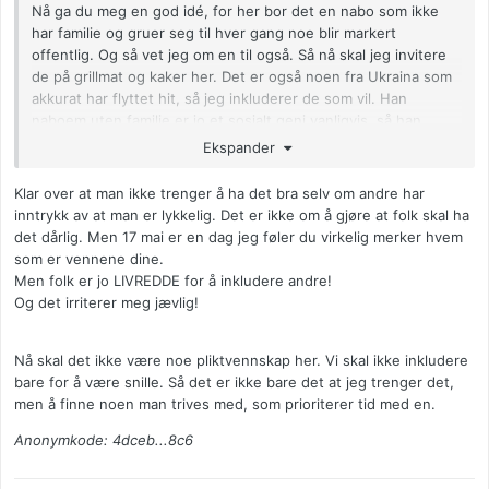
Nå ga du meg en god idé, for her bor det en nabo som ikke
har familie og gruer seg til hver gang noe blir markert
offentlig. Og så vet jeg om en til også. Så nå skal jeg invitere
de på grillmat og kaker her. Det er også noen fra Ukraina som
akkurat har flyttet hit, så jeg inkluderer de som vil. Han
naboem uten familie er jo et sosialt geni vanligvis, så han
fikser å inkludere alle.
Ekspander
Hadde du bodd i nærheten skulle du kommet, men det er jo
Klar over at man ikke trenger å ha det bra selv om andre har
en sjanse for at du ihvertfall påvirker flere og at det kan bli litt
inntrykk av at man er lykkelig. Det er ikke om å gjøre at folk skal ha
spredt. Det er jo en god ting.
det dårlig. Men 17 mai er en dag jeg føler du virkelig merker hvem
Satt alene 17 mai jeg også. I ny stor by som student. Det var
som er vennene dine.
helt pyton , men så tenkte jeg at selv om folk er i grupper og
Men folk er jo LIVREDDE for å inkludere andre!
familie så har de det nødvendigvis ikke så bra de heller. De har
Og det irriterer meg jævlig!
en fasade som kanskje hjelper litt. Eller gjør alt verre. Hvem
vet?
Nå skal det ikke være noe pliktvennskap her. Vi skal ikke inkludere
bare for å være snille. Så det er ikke bare det at jeg trenger det,
men å finne noen man trives med, som prioriterer tid med en.
Anonymkode: 4dceb...8c6