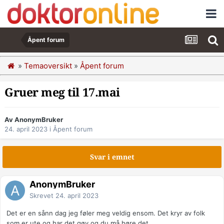
Åpent forum
»
Temaoversikt
»
Åpent forum
Gruer meg til 17.mai
Av AnonymBruker
24. april 2023
i
Åpent forum
Svar i emnet
AnonymBruker
Skrevet
24. april 2023
Det er en sånn dag jeg føler meg veldig ensom. Det kryr av folk
som er ute og har det gøy og du må høre det.