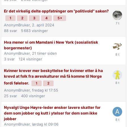
Er det virkelig delte oppfatninger om "politivold" saken?
1
2
3
4
5
AnonymBruker,
2. april 2024
88
svar
5 683
visninger
Hva mener vi om Mamdani i New York (sosialistisk
borgermester)
AnonymBruker,
21 timer siden
3
svar
124
visninger
Kvinner krever mer beskyttelse for kvinner etter å ha
krevd at folk fra æreskulturer må få komme til Norge
fordi følelser.
1
2
AnonymBruker,
fredag kl 17:55
25
svar
400
visninger
Nyvalgt Unge Høyre-leder ønsker lavere skatter for
dem som jobber og kutt i ytelser for dem som ikke
jobber
AnonymBruker,
lørdag kl 09:06