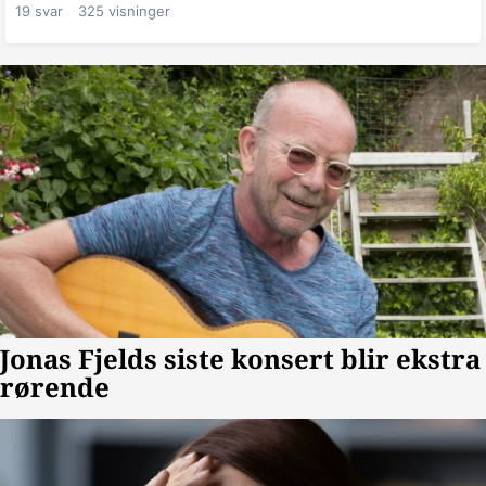
19
svar
325
visninger