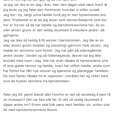
Ja jeg vet det er en dag i året, men den dagen skal være hvert år
jeg lever og jeg føler den fremhever hvordan vi stiller sosialt.
Jeg bor i by, langt unna familie fordi jeg er mer bymenneske enn
dem. Problemet er at de jeg anser som venner/bekjente som bor
her er fra her så de har familie og barndomsvennene her. Av en
eller annen grunn er det veldig skummelt å inkludere andre i de
gjengene.
Jeg var ikke så heldig å få venner i barndommen. Jeg ble av en
eller annen grunn mobbet og utestengt gjennom hele skolen. Jeg
hadde en venninne som flyttet. Jeg har gått på videregående
andre steder i landet og på folkehøgskole, likevel har jeg ikke
kontakt med noen i dag. Alle har dratt tilbake til hjemstedene sine
til sine gamle venner og familie, noen har stiftet familie, andre som
har flyttet har fått nye venner og kjæreste og planlegger familieliv.
De som flytter tilbake hit er oppvokst i området her og virker bare
som de husker vennene fra barndommen.
Føler jeg blir glemt blandt alle! Hvorfor er det så vanskelig å bare få
en invitasjon? Det var ikke slik før. Er det så veldig skummelt å
slippe andre inn? Enten skal folk være med familien sin, enten skal
de med barndomsvennene liksom.