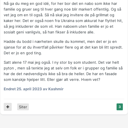
Nå ga du meg en god idé, for her bor det en nabo som ikke har
familie og gruer seg til hver gang noe blir markert offentlig. Og så
vet jeg om en til også. Så nå skal jeg invitere de på grillmat og
kaker her. Det er også noen fra Ukraina som akkurat har flyttet hit,
så jeg inkluderer de som vil. Han naboem uten familie er jo et
sosialt geni vanligvis, så han fikser å inkludere alle.
Hadde du bodd i nærheten skulle du kommet, men det er jo en
sjanse for at du ihvertfall påvirker flere og at det kan bli litt spredt.
Det er jo en god ting.
Satt alene 17 mai jeg også. I ny stor by som student. Det var helt
pyton , men så tenkte jeg at selv om folk er i grupper og familie så
har de det nødvendigvis ikke så bra de heller. De har en fasade
som kanskje hjelper litt. Eller gjør alt verre. Hvem vet?
Endret
25. april 2023
av Kashmir
Siter
3