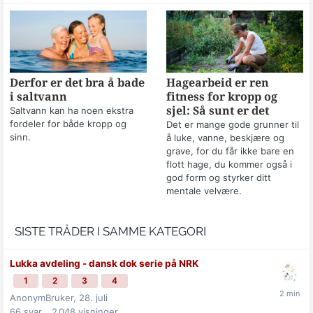
Derfor er det bra å bade
Hagearbeid er ren
i saltvann
fitness for kropp og
sjel: Så sunt er det
Saltvann kan ha noen ekstra
fordeler for både kropp og
Det er mange gode grunner til
sinn.
å luke, vanne, beskjære og
grave, for du får ikke bare en
flott hage, du kommer også i
god form og styrker ditt
mentale velvære.
SISTE TRÅDER I SAMME KATEGORI
Lukka avdeling - dansk dok serie på NRK
1
2
3
4
AnonymBruker,
28. juli
66
svar
2 048
visninger