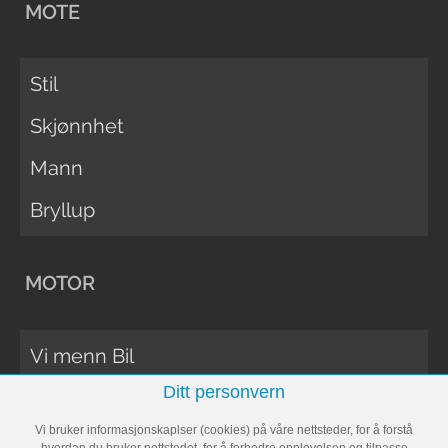
MOTE
Stil
Skjønnhet
Mann
Bryllup
MOTOR
Vi menn Bil
Ditt personvern
Biltester
Vi bruker informasjonskaplser (cookies) på våre nettsteder, for å forstå
Vi Menn Båt