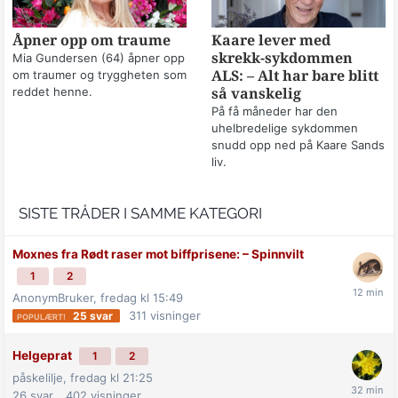
Åpner opp om traume
Kaare lever med
skrekk-sykdommen
Mia Gundersen (64) åpner opp
om traumer og tryggheten som
ALS: – Alt har bare blitt
reddet henne.
så vanskelig
På få måneder har den
uhelbredelige sykdommen
snudd opp ned på Kaare Sands
liv.
SISTE TRÅDER I SAMME KATEGORI
Moxnes fra Rødt raser mot biff­prisene: –⁠ Spinnvilt
1
2
AnonymBruker,
fredag kl 15:49
311
visninger
25
svar
Helgeprat
1
2
påskelilje,
fredag kl 21:25
26
svar
402
visninger