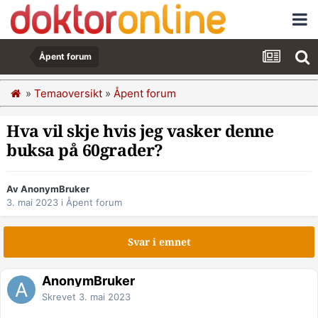
Åpent forum
»
Temaoversikt
»
Åpent forum
Hva vil skje hvis jeg vasker denne
buksa på 60grader?
Av AnonymBruker
3. mai 2023
i
Åpent forum
Svar i emnet
AnonymBruker
Skrevet
3. mai 2023