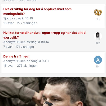
Hva er viktig for deg for å oppleve livet som
meningsfullt?
Sjø,
torsdag kl 15:10
18
svar
277
visninger
Hvilket forhold har du til egen kropp og har det alltid
vært slik?
AnonymBruker,
fredag kl 19:34
7
svar
171
visninger
Denne traff meg!
AnonymBruker,
onsdag kl 19:17
18
svar
273
visninger