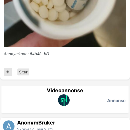
Anonymkode: 54b4f...bf1
Siter
Videoannonse
Annonse
AnonymBruker
Skrevet
4. mai 2023