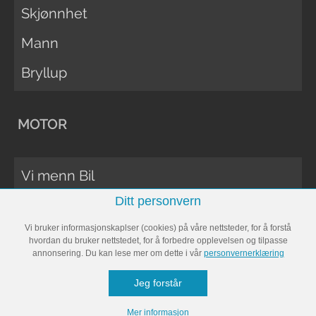
Skjønnhet
Mann
Bryllup
MOTOR
Vi menn Bil
Ditt personvern
Biltester
Vi bruker informasjonskaplser (cookies) på våre nettsteder, for å forstå
Vi Menn Båt
hvordan du bruker nettstedet, for å forbedre opplevelsen og tilpasse
annonsering. Du kan lese mer om dette i vår
personvernerklæring
Båttester
Jeg forstår
Bobil
Mer informasjon