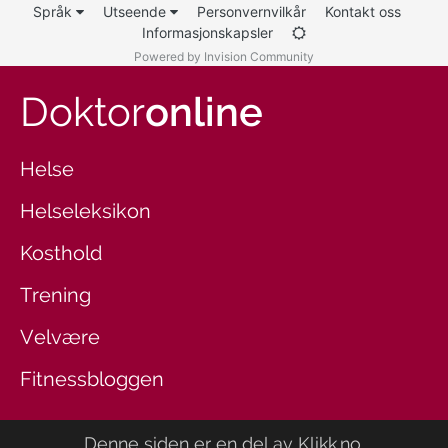
Språk
Utseende
Personvernvilkår
Kontakt oss
Informasjonskapsler
Powered by Invision Community
Doktor
online
Helse
Helseleksikon
Kosthold
Trening
Velvære
Fitnessbloggen
Denne siden er en del av
Klikk.no
.