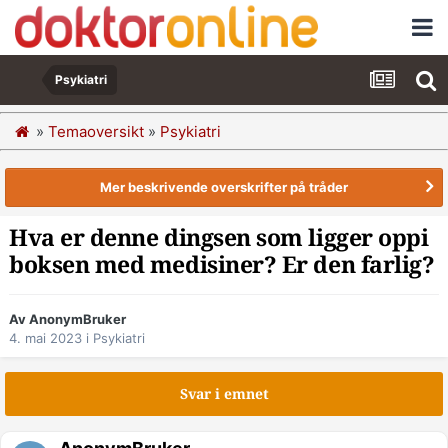
Psykiatri
»
Temaoversikt
»
Psykiatri
Mer beskrivende overskrifter på tråder
Hva er denne dingsen som ligger oppi
boksen med medisiner? Er den farlig?
Av AnonymBruker
4. mai 2023
i
Psykiatri
Svar i emnet