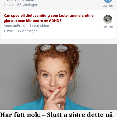
2
svar
56
visninger
Kan spesiell diett samtidig som faste rammer/rutiner
gjøre at man blir bedre av ADHD?
AnonymBruker,
1 time siden
1
svar
36
visninger