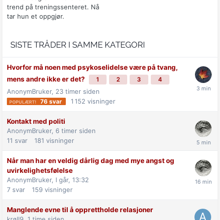
trend på treningssenteret. Nå
tar hun et oppgjør.
SISTE TRÅDER I SAMME KATEGORI
Hvorfor må noen med psykoselidelse være på tvang,
mens andre ikke er det?
1
2
3
4
AnonymBruker,
23 timer siden
1 152
visninger
76
svar
Kontakt med politi
AnonymBruker,
6 timer siden
11
svar
181
visninger
Når man har en veldig dårlig dag med mye angst og
uvirkelighetsfølelse
AnonymBruker,
I går, 13:32
7
svar
159
visninger
Manglende evne til å opprettholde relasjoner
krøll9,
1 time siden