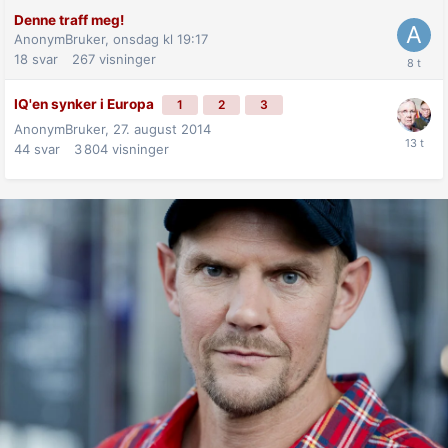
Denne traff meg!
AnonymBruker,
onsdag kl 19:17
18
svar
267
visninger
IQ'en synker i Europa
1
2
3
AnonymBruker,
27. august 2014
44
svar
3 804
visninger