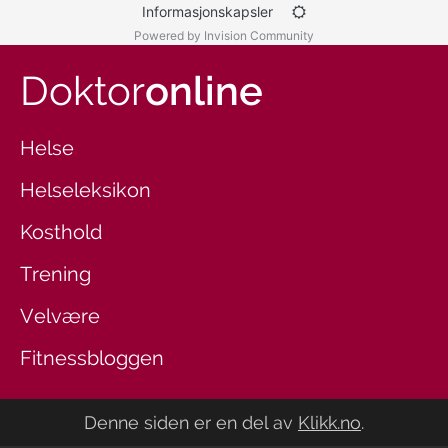
Informasjonskapsler
Powered by Invision Community
Doktor
online
Helse
Helseleksikon
Kosthold
Trening
Velvære
Fitnessbloggen
Denne siden er en del av
Klikk.no
.