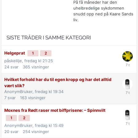
På få måneder har den
uhelbredelige sykdommen
snudd opp ned på Kaare Sands
liv.
SISTE TRÅDER I SAMME KATEGORI
Helgeprat
1
2
påskelilje,
fredag kl 21:25
24
svar
365
visninger
Hvilket forhold har du til egen kropp og har det alltid
vært slik?
AnonymBruker,
fredag kl 19:34
7
svar
163
visninger
Moxnes fra Rødt raser mot biff­prisene: –⁠ Spinnvilt
1
2
AnonymBruker,
fredag kl 15:49
20
svar
254
visninger