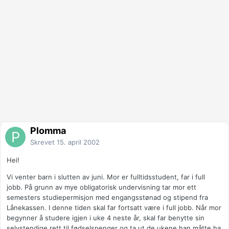
Plomma
Skrevet
15. april 2002
Hei!
Vi venter barn i slutten av juni. Mor er fulltidsstudent, far i full
jobb. På grunn av mye obligatorisk undervisning tar mor ett
semesters studiepermisjon med engangsstønad og stipend fra
Lånekassen. I denne tiden skal far fortsatt være i full jobb. Når mor
begynner å studere igjen i uke 4 neste år, skal far benytte sin
selvstendige rett til fødselspenger og ta ut de ukene han måtte ha