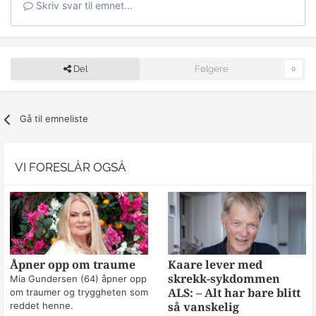
Skriv svar til emnet...
Del
Følgere
0
Gå til emneliste
VI FORESLÅR OGSÅ
Åpner opp om traume
Kaare lever med
skrekk-sykdommen
Mia Gundersen (64) åpner opp
om traumer og tryggheten som
ALS: – Alt har bare blitt
reddet henne.
så vanskelig