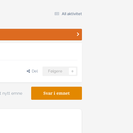
All aktivitet
Del
Følgere
0
t nytt emne
Svar i emnet