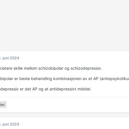
. juni 2024
iatere skille mellom schizobipolar og schizodepressiv.
obipolar er beste behandling kombinasjonen av et AP (antiopsykotikum
odepressiv er det AP og at antidepressivt middel.
ter
. juni 2024