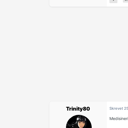
Trinity80
Skrevet
25
Medisiner