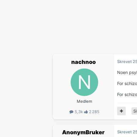
nachnoo
Skrevet
25
Noen psyk
For schiz
For schiz
Medlem
Si
5,3k
2 285
AnonymBruker
Skrevet
25