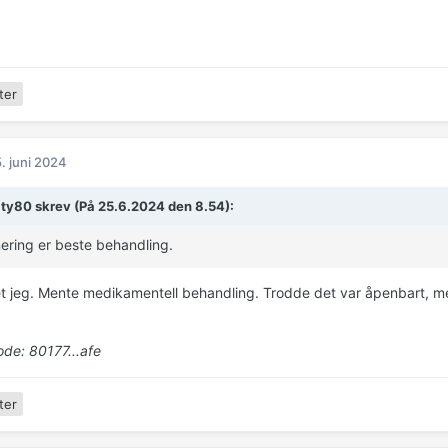
ter
. juni 2024
ity80 skrev (På 25.6.2024 den 8.54):
ering er beste behandling.
et jeg. Mente medikamentell behandling. Trodde det var åpenbart, men
e: 80177...afe
ter