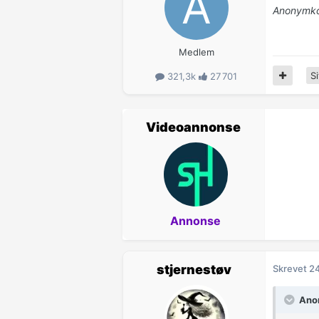
Anonymkod
Medlem
Si
321,3k
27 701
Videoannonse
Annonse
stjernestøv
Skrevet
24
Anon