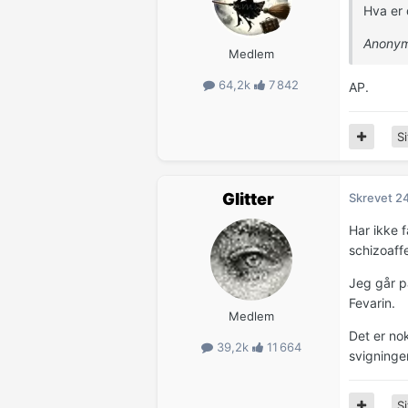
Hva er
Anonym
Medlem
64,2k
7 842
AP.
Si
Glitter
Skrevet
24
Har ikke 
schizoaff
Jeg går p
Fevarin.
Medlem
Det er no
39,2k
11 664
svigninge
Si