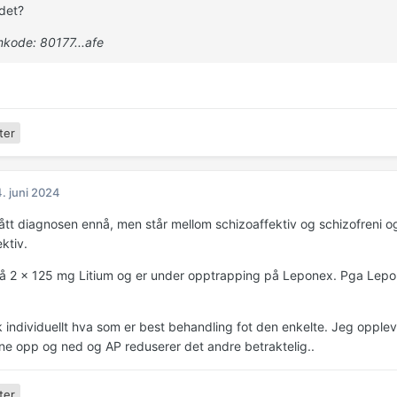
 det?
kode: 80177...afe
ter
. juni 2024
fått diagnosen ennå, men står mellom schizoaffektiv og schizofreni og
ektiv.
å 2 x 125 mg Litium og er under opptrapping på Leponex. Pga Lepon
k individuellt hva som er best behandling fot den enkelte. Jeg opple
ne opp og ned og AP reduserer det andre betraktelig..
ter