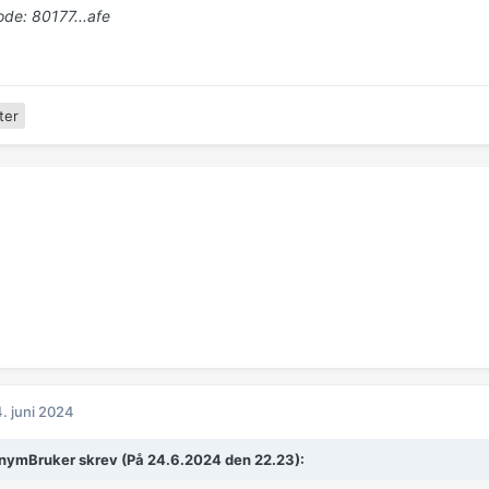
e: 80177...afe
ter
. juni 2024
ymBruker skrev (På 24.6.2024 den 22.23):