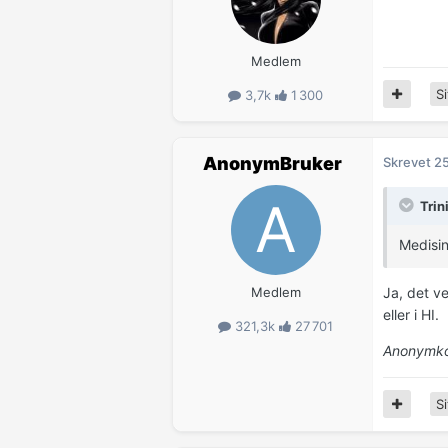
Medlem
Si
3,7k
1 300
AnonymBruker
Skrevet
25
Trin
Medisin
Medlem
Ja, det v
eller i HI.
321,3k
27 701
Anonymkod
Si