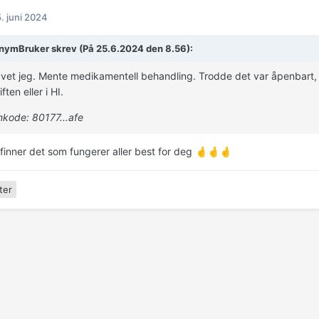
. juni 2024
ymBruker skrev (På 25.6.2024 den 8.56):
 vet jeg. Mente medikamentell behandling. Trodde det var åpenbart, 
ften eller i HI.
kode: 80177...afe
finner det som fungerer aller best for deg
🤞
🤞
🤞
ter