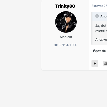
Trinity80
Skrevet
25
Anon
Ja, det
overskri
Medlem
Anonym
3,7k
1 300
Håper du 
Si