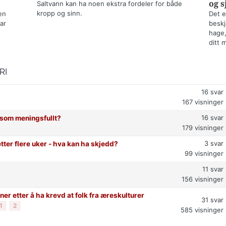
og s
Saltvann kan ha noen ekstra fordeler for både
kropp og sinn.
en
Det e
ar
beskj
hage,
ditt 
RI
16
svar
167
visninger
16
svar
t som meningsfullt?
179
visninger
3
svar
etter flere uker - hva kan ha skjedd?
99
visninger
11
svar
156
visninger
er etter å ha krevd at folk fra æreskulturer
31
svar
1
2
585
visninger