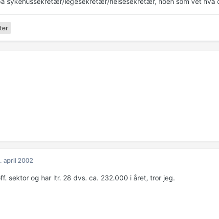
t på sykehussekretær/legesekretær/helsesekretær, noen som vet hva 
ter
. april 2002
ff. sektor og har ltr. 28 dvs. ca. 232.000 i året, tror jeg.