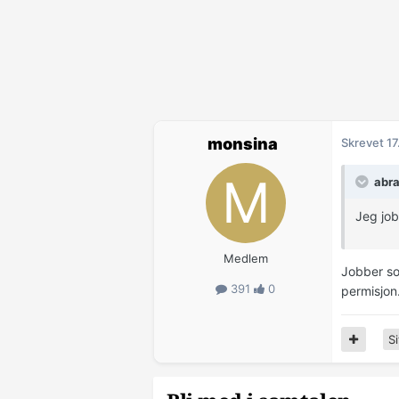
monsina
Skrevet
17
abra
Jeg job
Medlem
Jobber som
391
0
permisjon
Si