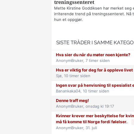
treningssenteret
Mette Kirstine Goddiksen har merket seg 
irriterende trend på treningssenteret. Nå t
hun et oppgjør.
SISTE TRÅDER I SAMME KATEGO
Hva sier du når du møter noen kjente?
AnonymBruker,
7 timer siden
Hva er viktig for deg for å oppleve live
Sjø,
10 timer siden
Ingen svar på henvisning til spesialist 
Banankaka04,
10 timer siden
Denne traff meg!
AnonymBruker,
onsdag kl 19:17
Kvinner krever mer beskyttelse for kvinn
må få komme til Norge fordi følelser.
AnonymBruker,
31. juli