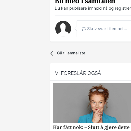
Bli med i samtalen
Du kan publisere innhold nå og registre
Skriv svar til emnet...
Gå til emneliste
VI FORESLÅR OGSÅ
Har fått nok: – Slutt å gjøre dette