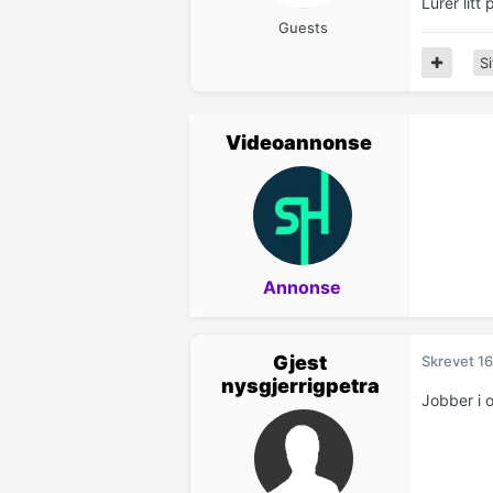
Lurer lit
Guests
Si
Videoannonse
Annonse
Gjest
Skrevet
16
nysgjerrigpetra
Jobber i o