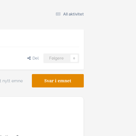
All aktivitet
Del
Følgere
0
t nytt emne
Svar i emnet