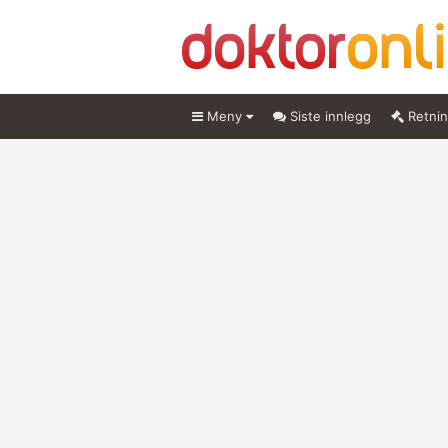
Meny
Siste innlegg
Retnin