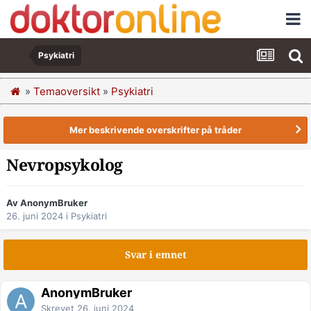
Psykiatri
»
Temaoversikt
»
Psykiatri
Mer beskrivende overskrifter på tråder
Nevropsykolog
Av AnonymBruker
26. juni 2024
i
Psykiatri
Svar i emnet
AnonymBruker
Skrevet
26. juni 2024