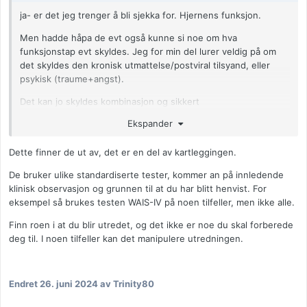
ja- er det jeg trenger å bli sjekka for. Hjernens funksjon.
Men hadde håpa de evt også kunne si noe om hva
funksjonstap evt skyldes. Jeg for min del lurer veldig på om
det skyldes den kronisk utmattelse/postviral tilsyand, eller
psykisk (traume+angst).
Det kan jo skyldes kombinasjon og sikkert
Ekspander
Har du tatt tester hos nevropsykolog? Lurer på hvordan tester
Dette finner de ut av, det er en del av kartleggingen.
de har for å kartlegge daglig funksjon
De bruker ulike standardiserte tester, kommer an på innledende
Anonymkode: 772e3...04a
klinisk observasjon og grunnen til at du har blitt henvist. For
eksempel så brukes testen WAIS-IV på noen tilfeller, men ikke alle.
Finn roen i at du blir utredet, og det ikke er noe du skal forberede
deg til. I noen tilfeller kan det manipulere utredningen.
Endret
26. juni 2024
av Trinity80