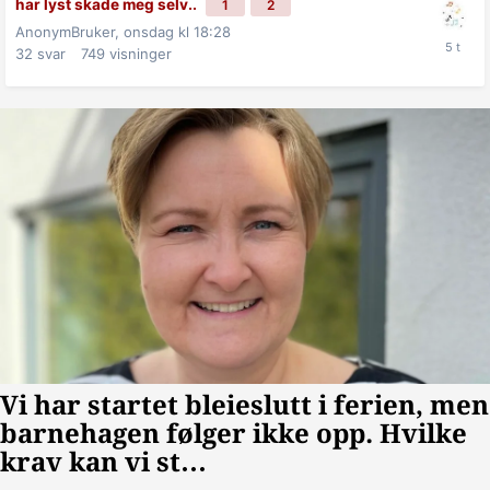
har lyst skade meg selv..
1
2
AnonymBruker,
onsdag kl 18:28
32
svar
749
visninger