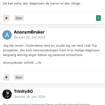
De kan sette den diagnosen de mener er den riktige.
Siter
1
AnonymBruker
Skrevet
26. juni 2024
Jeg ble testet i forbindelse med en studie jeg var med i kalt Top
prosjektet. Der kom nevropsykologen frem til to mulige diagnoser;
langvarig alvorlig angst lidelse og paranoid schizofreni.
Anonymkode: e0544...c1e
Siter
Trinity80
Skrevet
26. juni 2024
En nevropsykolog kartlegger først og fremt hjernefunksjon.