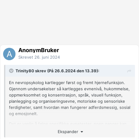
AnonymBruker
Skrevet
26. juni 2024
Trinity80 skrev (På 26.6.2024 den 13.39):
En nevropsykolog kartlegger først og fremt hjernefunksjon.
Gjennom undersøkelser så kartlegges evnenivå, hukommelse,
oppmerksomhet og konsentrasjon, språk, visuell funksjon,
planlegging og organiseringsevne, motoriske og sensoriske
ferdigheter, samt hvordan man fungerer adferdsmessig, sosial
og emosjonelt.
Det er vanlig å følge spesifikke evnetester, noen ganger kan
man bli henvist til MR osv.
Ekspander