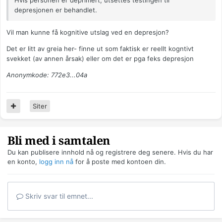
Hvis personen er deprimert, utsettes testingen til
depresjonen er behandlet.
Vil man kunne få kognitive utslag ved en depresjon?
Det er litt av greia her- finne ut som faktisk er reellt kogntivt
svekket (av annen årsak) eller om det er pga feks depresjon
Anonymkode: 772e3...04a
Siter
Bli med i samtalen
Du kan publisere innhold nå og registrere deg senere. Hvis du har
en konto,
logg inn nå
for å poste med kontoen din.
Skriv svar til emnet...