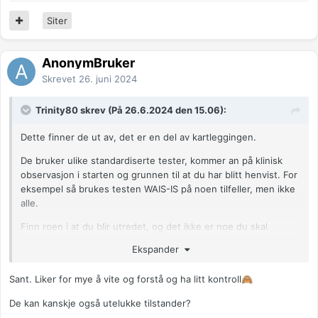
Siter
AnonymBruker
Skrevet
26. juni 2024
Trinity80 skrev (På 26.6.2024 den 15.06):
Dette finner de ut av, det er en del av kartleggingen.
De bruker ulike standardiserte tester, kommer an på klinisk
observasjon i starten og grunnen til at du har blitt henvist. For
eksempel så brukes testen WAIS-IS på noen tilfeller, men ikke
alle.
Finn roen i at du blir utredet, og det ikke er noe du skal
forberede deg til. I noen tilfeller kan det manipulere
Ekspander
utredningen.
Sant. Liker for mye å vite og forstå og ha litt kontroll
🙈
De kan kanskje også utelukke tilstander?