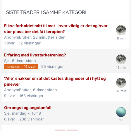
SISTE TRÅDER I SAMME KATEGORI
Fikse forholdet mitt til mat - hvor viktig er det og hvor
stor plass bør det få i terapien?
AnonymBruker,
28 minutter siden
1
svar
12
visninger
Erfaring med livsstyrketrening?
Sjø,
6 timer siden
95
visninger
11
svar
"Alle" snakker om at det kastes diagnoser ut i hytt og
pinevær
AnonymBruker,
6 timer siden
9
svar
163
visninger
Om angst og angstanfall
Sjø,
mandag kl 16:18
6
svar
208
visninger