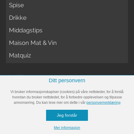
Spise
Drikke
Middagstips
Maison Mat & Vin
Matquiz
MOTE
Ditt personvern
Vi bruker informasjonskaplser (cookies) på våre nettsteder, for å forstå
hvordan du bruker nettstedet, for å forbedre opplevelsen og tilpasse
Stil
annonsering. Du kan lese mer om dette i vår
personvernerklæring
Skjønnhet
Jeg forstår
Mann
Mer informasjon