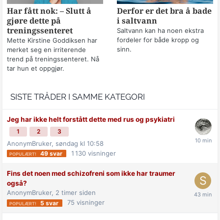
Har fått nok: – Slutt å
Derfor er det bra å bade
gjøre dette på
i saltvann
treningssenteret
Saltvann kan ha noen ekstra
fordeler for både kropp og
Mette Kirstine Goddiksen har
sinn.
merket seg en irriterende
trend på treningssenteret. Nå
tar hun et oppgjør.
SISTE TRÅDER I SAMME KATEGORI
Jeg har ikke helt forstått dette med rus og psykiatri
1
2
3
AnonymBruker,
søndag kl 10:58
1 130
visninger
49
svar
Fins det noen med schizofreni som ikke har traumer
også?
AnonymBruker,
2 timer siden
75
visninger
5
svar