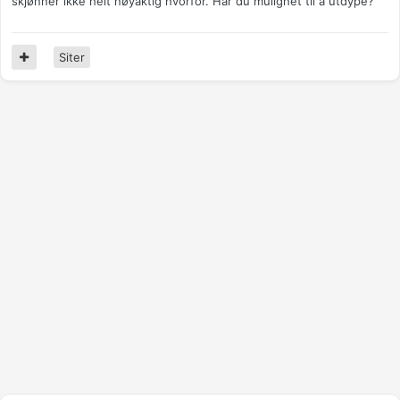
skjønner ikke helt nøyaktig hvorfor. Har du mulighet til å utdype?
Siter