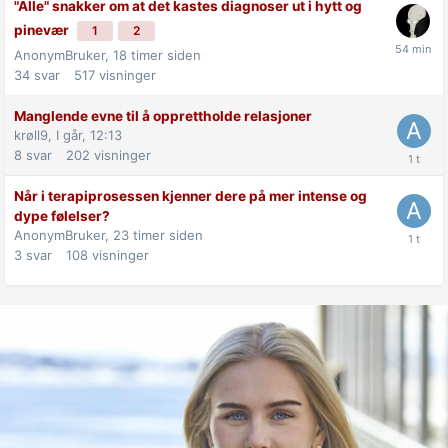
"Alle" snakker om at det kastes diagnoser ut i hytt og
pinevær
1
2
AnonymBruker,
18 timer siden
34
svar
517
visninger
Manglende evne til å opprettholde relasjoner
krøll9,
I går, 12:13
8
svar
202
visninger
Når i terapiprosessen kjenner dere på mer intense og
dype følelser?
AnonymBruker,
23 timer siden
3
svar
108
visninger