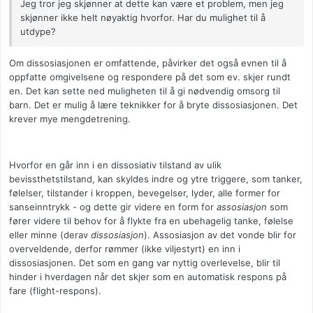
Jeg tror jeg skjønner at dette kan være et problem, men jeg
skjønner ikke helt nøyaktig hvorfor. Har du mulighet til å
utdype?
Om dissosiasjonen er omfattende, påvirker det også evnen til å
oppfatte omgivelsene og respondere på det som ev. skjer rundt
en. Det kan sette ned muligheten til å gi nødvendig omsorg til
barn. Det er mulig å lære teknikker for å bryte dissosiasjonen. Det
krever mye mengdetrening.
Hvorfor en går inn i en dissosiativ tilstand av ulik
bevissthetstilstand, kan skyldes indre og ytre triggere, som tanker,
følelser, tilstander i kroppen, bevegelser, lyder, alle former for
sanseinntrykk - og dette gir videre en form for
assosiasjon
som
fører videre til behov for å flykte fra en ubehagelig tanke, følelse
eller minne (derav
dissosiasjon
). Assosiasjon av det vonde blir for
overveldende, derfor rømmer (ikke viljestyrt) en inn i
dissosiasjonen. Det som en gang var nyttig overlevelse, blir til
hinder i hverdagen når det skjer som en automatisk respons på
fare (flight-respons).