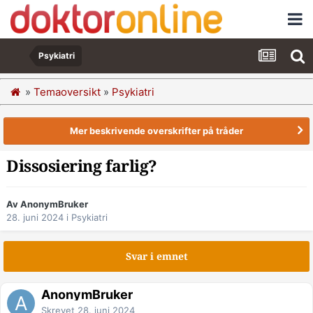
Psykiatri
»
Temaoversikt
»
Psykiatri
Mer beskrivende overskrifter på tråder
Dissosiering farlig?
Av AnonymBruker
28. juni 2024
i
Psykiatri
Svar i emnet
AnonymBruker
Skrevet
28. juni 2024