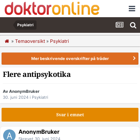
Psykiatri
»
Temaoversikt
»
Psykiatri
Mer beskrivende overskrifter på tråder
Flere antipsykotika
Av AnonymBruker
30. juni 2024
i
Psykiatri
Svar i emnet
AnonymBruker
Skrevet
30. juni 2024