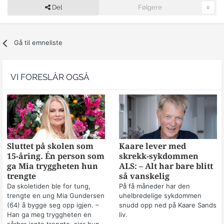
Del
Følgere
0
Gå til emneliste
VI FORESLÅR OGSÅ
Sluttet på skolen som
Kaare lever med
15-åring. Én person som
skrekk-sykdommen
ga Mia tryggheten hun
ALS: – Alt har bare blitt
trengte
så vanskelig
Da skoletiden ble for tung,
På få måneder har den
trengte en ung Mia Gundersen
uhelbredelige sykdommen
(64) å bygge seg opp igjen. –
snudd opp ned på Kaare Sands
Han ga meg tryggheten en
liv.
sårbar jente trengte, sier hun.