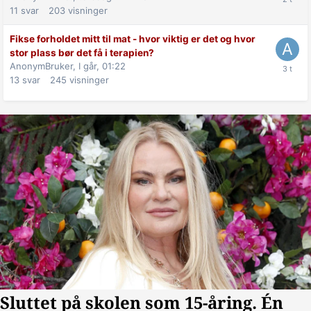
11
svar
203
visninger
Fikse forholdet mitt til mat - hvor viktig er det og hvor
stor plass bør det få i terapien?
AnonymBruker,
I går, 01:22
13
svar
245
visninger