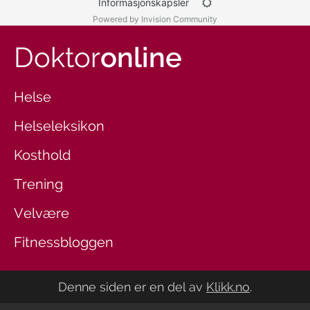
Informasjonskapsler
Powered by Invision Community
Doktor
online
Helse
Helseleksikon
Kosthold
Trening
Velvære
Fitnessbloggen
Denne siden er en del av
Klikk.no
.