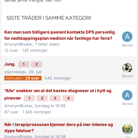
SISTE TRÅDER I SAMME KATEGORI
Kan man som tidligere pasient kontakte DPS personlig
for nedteappingsplan medisin når fastlege har ferie?
AnonymBruker,
7 timer siden
12
svar
145
visninger
Jung.
1
2
stjernestøv,
29. juli
542
visninger
29
svar
"Alle" snakker om at det kastes diagnoser ut i hytt og
pinevær
1
2
3
4
AnonymBruker,
torsdag kl 19:08
67
svar
1 345
visninger
Når i terapiprosessen kjenner dere på mer intense og
dype følelser?
AnonymBruker,
torsdag kl 14:28