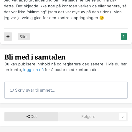
Jeg vet absolutt ingenting om hva slags hendelse som lå bak
dette. Det skjedde ikke noe på kontoen verken da eller senere, så
det var ikke "skimming" (som det var mye av på den tiden). Men
jeg var jo veldig glad for den kontrolloppringningen
🙂
Siter
1
Bli med i samtalen
Du kan publisere innhold nå og registrere deg senere. Hvis du har
en konto,
logg inn nå
for å poste med kontoen din.
Skriv svar til emnet...
Del
Følgere
0