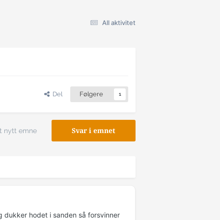
All aktivitet
Del
Følgere
1
t nytt emne
Svar i emnet
eg dukker hodet i sanden så forsvinner