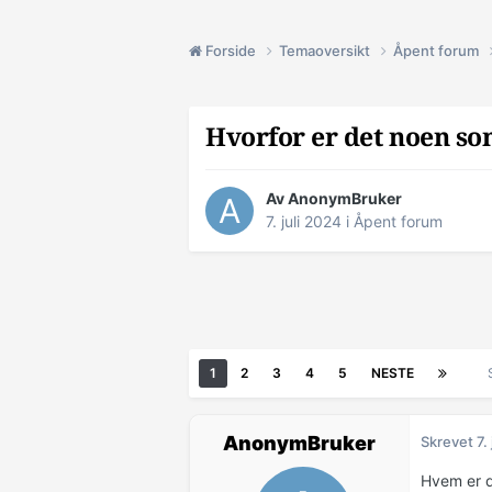
Forside
Temaoversikt
Åpent forum
Hvorfor er det noen som 
Av AnonymBruker
7. juli 2024
i
Åpent forum
1
2
3
4
5
NESTE
AnonymBruker
Skrevet
7.
Hvem er d