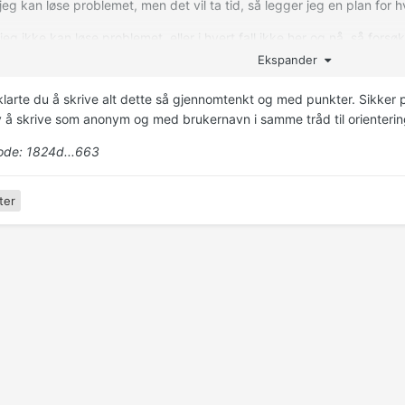
 jeg kan løse problemet, men det vil ta tid, så legger jeg en plan for 
 jeg ikke kan løse problemet, eller i hvert fall ikke her og nå, så fors
oblemet på.
Ekspander
klarte du å skrive alt dette så gjennomtenkt og med punkter. Sikker p
ov å skrive som anonym og med brukernavn i samme tråd til orienterin
de: 1824d...663
ter