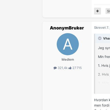
Si
AnonymBruker
Skrevet
7.
Vhan
Jeg syn
Min fre
Medlem
1. Hvis
321,4k
27 715
2. Hvis
3. Hvis
med pr
Hvordan k
men fordi 