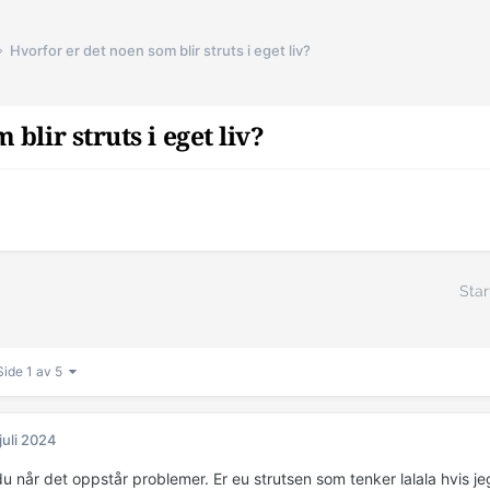
Hvorfor er det noen som blir struts i eget liv?
blir struts i eget liv?
Star
Side 1 av 5
 juli 2024
u når det oppstår problemer. Er eu strutsen som tenker lalala hvis j