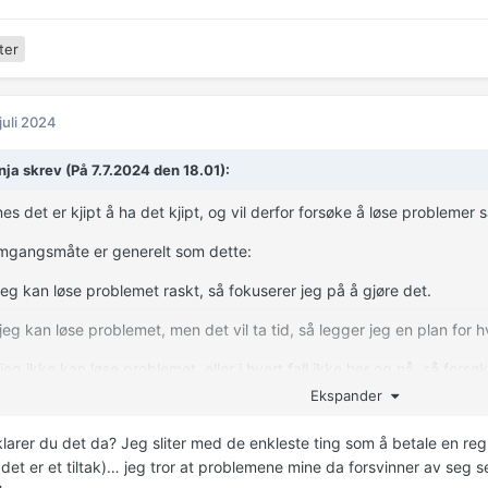
ter
 juli 2024
ja skrev (På 7.7.2024 den 18.01):
es det er kjipt å ha det kjipt, og vil derfor forsøke å løse problemer 
mgangsmåte er generelt som dette:
 jeg kan løse problemet raskt, så fokuserer jeg på å gjøre det.
 jeg kan løse problemet, men det vil ta tid, så legger jeg en plan for 
 jeg ikke kan løse problemet, eller i hvert fall ikke her og nå, så fors
oblemet på.
Ekspander
larer du det da? Jeg sliter med de enkleste ting som å betale en regn
det er et tiltak)… jeg tror at problemene mine da forsvinner av seg selv