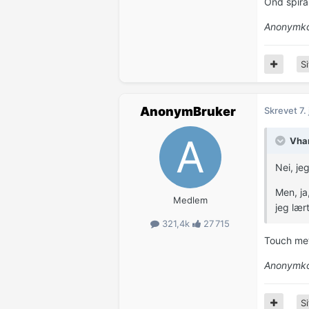
Ond spira
Anonymko
Si
AnonymBruker
Skrevet
7.
Vhan
Nei, je
Men, ja
Medlem
jeg lær
321,4k
27 715
Touch met
Anonymko
Si