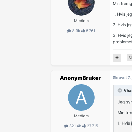
Min fremg
1. Hvis je
Medlem
2. Hvis je
8,9k
5 761
3. Hvis je
problemet
Si
AnonymBruker
Skrevet
7.
Vhan
Jeg syn
Min fre
Medlem
1. Hvis
321,4k
27 715