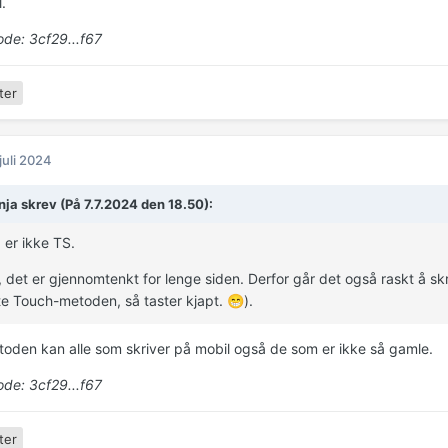
l.
de: 3cf29...f67
ter
 juli 2024
ja skrev (På 7.7.2024 den 18.50):
g er ikke TS.
, det er gjennomtenkt for lenge siden. Derfor går det også raskt å s
te Touch-metoden, så taster kjapt.
).
😁
oden kan alle som skriver på mobil også de som er ikke så gamle.
de: 3cf29...f67
ter