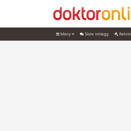
Meny
Siste innlegg
Retnin