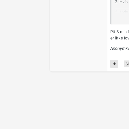
2. Hvis
3. Hvis
med pr
På 3 min 
er ikke l
Anonymko
Si