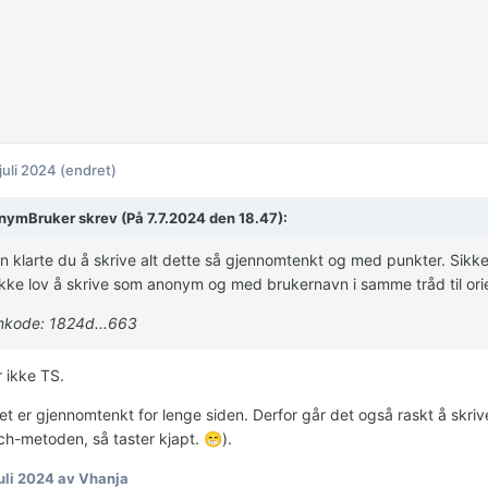
 juli 2024
(endret)
ymBruker skrev (På 7.7.2024 den 18.47):
n klarte du å skrive alt dette så gjennomtenkt og med punkter. Sikker
ikke lov å skrive som anonym og med brukernavn i samme tråd til ori
kode: 1824d...663
r ikke TS.
det er gjennomtenkt for lenge siden. Derfor går det også raskt å skri
ch-metoden, så taster kjapt.
).
😁
juli 2024
av Vhanja