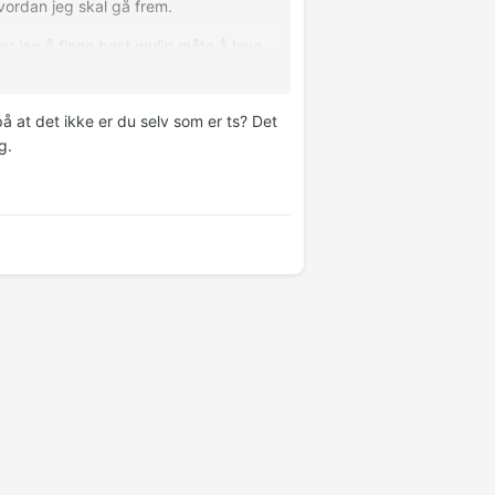
hvordan jeg skal gå frem.
øker jeg å finne best mulig måte å leve
å at det ikke er du selv som er ts? Det
g.