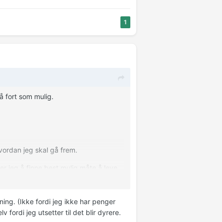
1
så fort som mulig.
hvordan jeg skal gå frem.
øker jeg å finne best mulig måte å leve
ing. (Ikke fordi jeg ikke har penger
 fordi jeg utsetter til det blir dyrere.