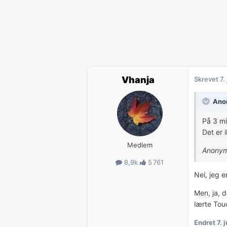
Vhanja
Skrevet
7.
Anon
På 3 mi
Det er 
Medlem
Anonym
8,9k
5 761
Nei, jeg e
Men, ja, 
lærte Tou
Endret
7. 