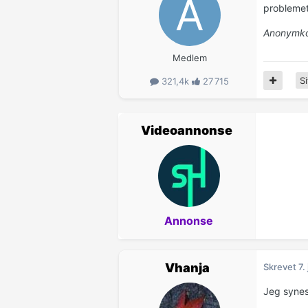
problemet
Anonymko
Medlem
Si
321,4k
27 715
Videoannonse
Annonse
Vhanja
Skrevet
7.
Jeg synes 