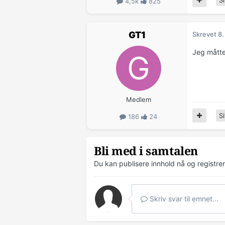
Si
4,5k
825
GT1
Skrevet
8.
Jeg måtte
Medlem
Si
186
24
Bli med i samtalen
Du kan publisere innhold nå og registre
Skriv svar til emnet...