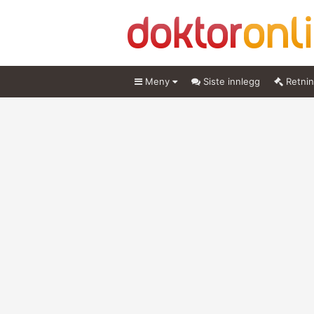
Meny
Siste innlegg
Retnin