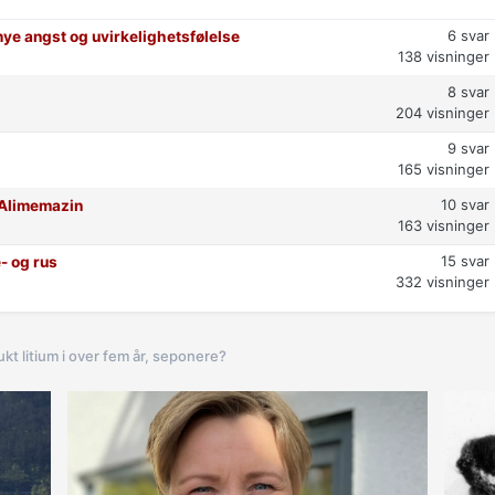
6
svar
ye angst og uvirkelighetsfølelse
138
visninger
8
svar
204
visninger
9
svar
165
visninger
10
svar
t Alimemazin
163
visninger
15
svar
- og rus
332
visninger
ukt litium i over fem år, seponere?