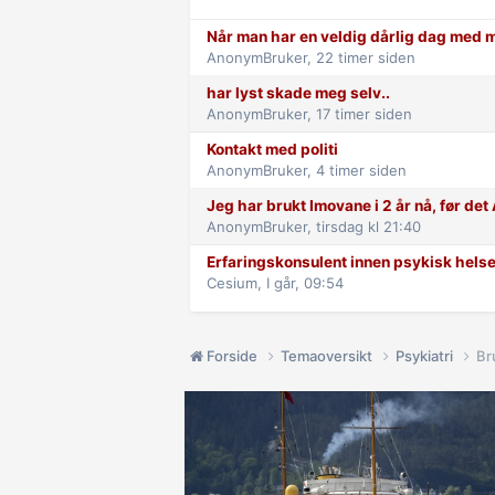
Når man har en veldig dårlig dag med m
AnonymBruker,
22 timer siden
har lyst skade meg selv..
AnonymBruker,
17 timer siden
Kontakt med politi
AnonymBruker,
4 timer siden
Jeg har brukt Imovane i 2 år nå, før de
AnonymBruker,
tirsdag kl 21:40
Erfaringskonsulent innen psykisk helse
Cesium,
I går, 09:54
Forside
Temaoversikt
Psykiatri
Br