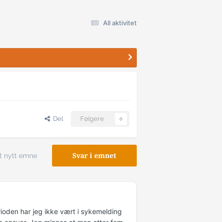
All aktivitet
Del
Følgere
0
t nytt emne
Svar i emnet
ioden har jeg ikke vært i sykemelding