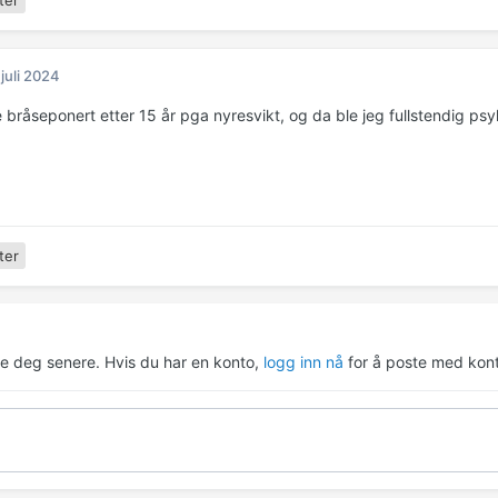
ter
 juli 2024
 bråseponert etter 15 år pga nyresvikt, og da ble jeg fullstendig psy
ter
re deg senere. Hvis du har en konto,
logg inn nå
for å poste med kont