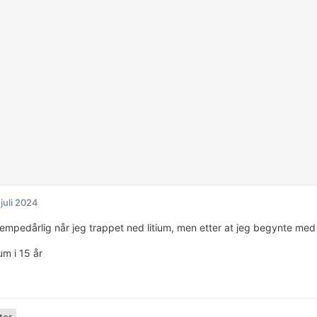
 juli 2024
jempedårlig når jeg trappet ned litium, men etter at jeg begynte me
ium i 15 år