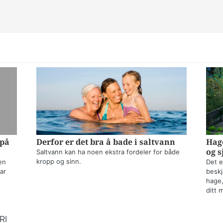
 på
Derfor er det bra å bade i saltvann
Hage
og s
Saltvann kan ha noen ekstra fordeler for både
kropp og sinn.
en
Det e
ar
beskj
hage,
ditt 
RI