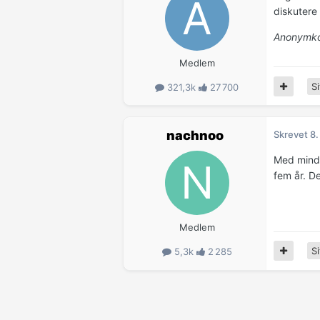
diskutere 
Anonymko
Medlem
Si
321,3k
27 700
nachnoo
Skrevet
8.
Med mindr
fem år. De
Medlem
Si
5,3k
2 285