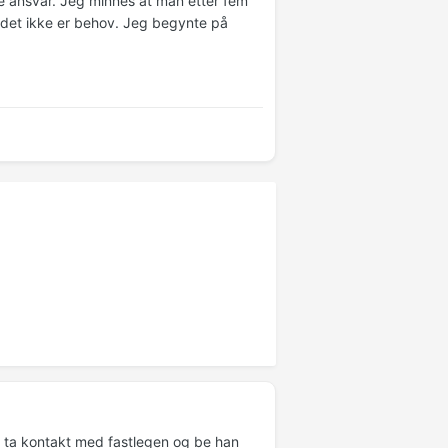
e ansvar. Jeg minnes at man etter fem
 det ikke er behov. Jeg begynte på
en ta kontakt med fastlegen og be han