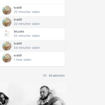
krøll9
20 minutter siden
krøll9
22 minutter siden
Musikk
52 minutter siden
krøll9
54 minutter siden
krøll9
1 time siden
All aktivitet