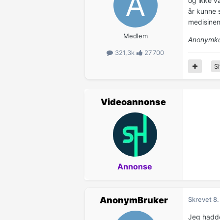
og ikke v
år kunne 
medisinen 
Medlem
Anonymko
321,3k
27 700
Si
Videoannonse
Annonse
AnonymBruker
Skrevet
8.
Jeg hadde