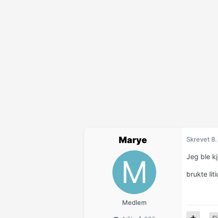
Marye
Skrevet
8.
Jeg ble k
brukte lit
Medlem