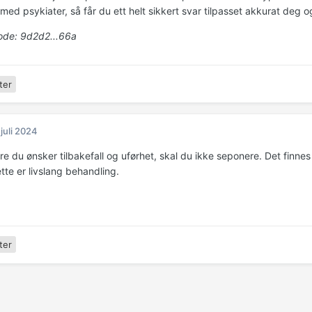
med psykiater, så får du ett helt sikkert svar tilpasset akkurat deg og
de: 9d2d2...66a
ter
 juli 2024
e du ønsker tilbakefall og uførhet, skal du ikke seponere. Det finnes
tte er livslang behandling.
ter