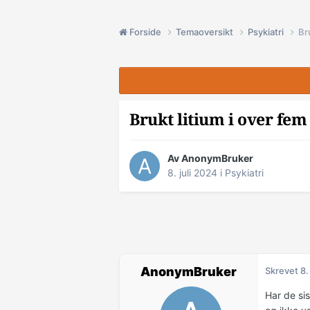
Forside
Temaoversikt
Psykiatri
Br
Brukt litium i over fem
Av AnonymBruker
8. juli 2024
i
Psykiatri
AnonymBruker
Skrevet
8.
Har de si