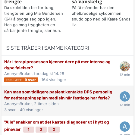
trengte
så vanskelig
Da skoletiden ble for tung,
På få måneder har den
trengte en ung Mia Gundersen
uhelbredelige sykdommen
(64) å bygge seg opp igjen. –
snudd opp ned på Kaare Sands
Han ga meg tryggheten en
liv.
sårbar jente trengte, sier hun.
SISTE TRÅDER I SAMME KATEGORI
Når i terapiprosessen kjenner dere på mer intense og
dype følelser?
AnonymBruker,
torsdag kl 14:28
164
visninger
9
svar
Kan man som tidligere pasient kontakte DPS personlig
for nedteappingsplan medisin når fastlege har ferie?
AnonymBruker,
2 timer siden
3
svar
40
visninger
"Alle" snakker om at det kastes diagnoser ut i hytt og
pinevær
1
2
3