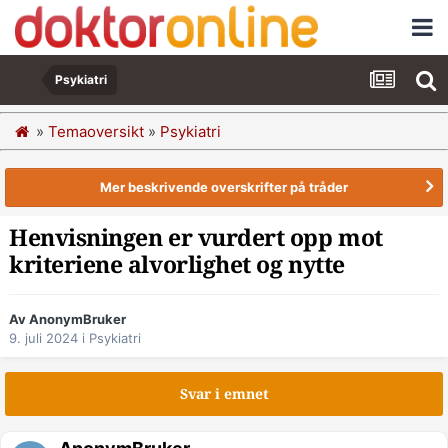
Psykiatri
»
Temaoversikt
»
Psykiatri
Mer beskrivende overskrifter på tråder
Henvisningen er vurdert opp mot
kriteriene alvorlighet og nytte
Av AnonymBruker
9. juli 2024
i
Psykiatri
Svar i emnet