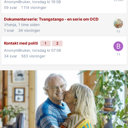
AnonymBruker,
torsdag kl 19:08
59
svar
1 114
visninger
Dokumentarserie: Tvangstango - en serie om OCD
Vhanja,
1 time siden
1
svar
34
visninger
Kontakt med politi
1
2
AnonymBruker,
torsdag kl 07:06
34
svar
563
visninger