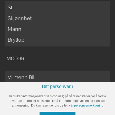
Stil
Skjønnhet
Mann
Bryllup
MOTOR
Vi menn Bil
Ditt personvern
Biltester
Vi bruker informasjonskaplser (cookies) på våre nettsteder, for å forstå
Vi Menn Båt
hvordan du bruker nettstedet, for å forbedre opplevelsen og tilpasse
annonsering. Du kan lese mer om dette i vår
personvernerklæring
Båttester