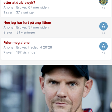
etter at du ble syk?
AnonymBruker,
6 timer siden
1
svar
37
visninger
Noe jeg har lurt på ang litium
AnonymBruker,
5 timer siden
2
svar
31
visninger
Føler meg alene
AnonymBruker,
fredag kl 20:28
7
svar
187
visninger