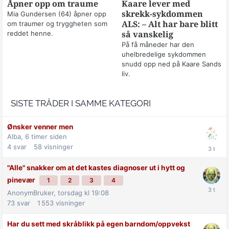
Åpner opp om traume
Kaare lever med
skrekk-sykdommen
Mia Gundersen (64) åpner opp
om traumer og tryggheten som
ALS: – Alt har bare blitt
reddet henne.
så vanskelig
På få måneder har den
uhelbredelige sykdommen
snudd opp ned på Kaare Sands
liv.
SISTE TRÅDER I SAMME KATEGORI
Ønsker venner men
Alba,
6 timer siden
4
svar
58
visninger
"Alle" snakker om at det kastes diagnoser ut i hytt og
pinevær
1
2
3
4
AnonymBruker,
torsdag kl 19:08
73
svar
1 553
visninger
Har du sett med skråblikk på egen barndom/oppvekst