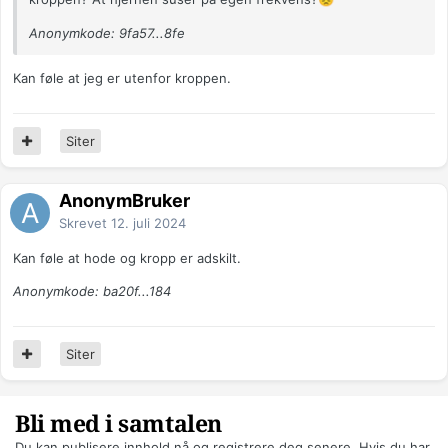
Anonymkode: 9fa57...8fe
Kan føle at jeg er utenfor kroppen.
Siter
AnonymBruker
Skrevet
12. juli 2024
Kan føle at hode og kropp er adskilt.
Anonymkode: ba20f...184
Siter
Bli med i samtalen
Du kan publisere innhold nå og registrere deg senere. Hvis du har