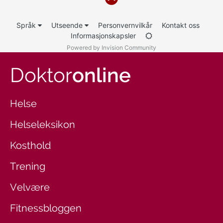
Språk
Utseende
Personvernvilkår
Kontakt oss
Informasjonskapsler
Powered by Invision Community
Doktor
online
Helse
Helseleksikon
Kosthold
Trening
Velvære
Fitnessbloggen