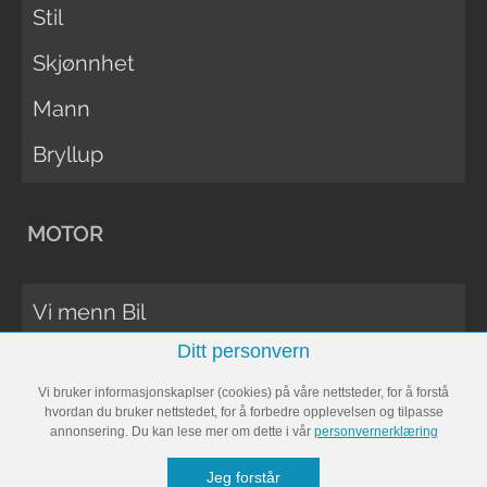
Stil
Skjønnhet
Mann
Bryllup
MOTOR
Vi menn Bil
Ditt personvern
Biltester
Vi bruker informasjonskaplser (cookies) på våre nettsteder, for å forstå
Vi Menn Båt
hvordan du bruker nettstedet, for å forbedre opplevelsen og tilpasse
annonsering. Du kan lese mer om dette i vår
personvernerklæring
Båttester
Jeg forstår