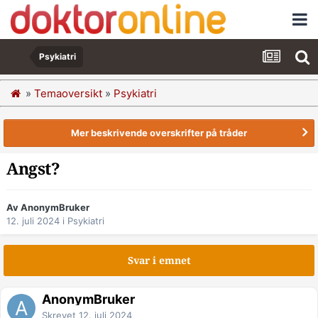
Psykiatri
»
Temaoversikt
»
Psykiatri
Mer beskrivende overskrifter på tråder
Angst?
Av AnonymBruker
12. juli 2024
i
Psykiatri
Svar i emnet
AnonymBruker
Skrevet
12. juli 2024