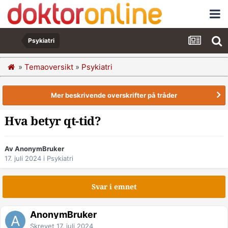
Psykiatri
»
Temaoversikt
»
Psykiatri
Mer beskrivende overskrifter på tråder
Hva betyr qt-tid?
Av AnonymBruker
17. juli 2024
i
Psykiatri
Svar i emnet
AnonymBruker
Skrevet
17. juli 2024