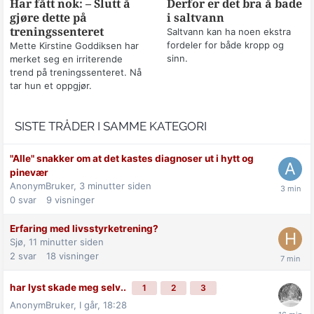
Har fått nok: – Slutt å
Derfor er det bra å bade
gjøre dette på
i saltvann
treningssenteret
Saltvann kan ha noen ekstra
fordeler for både kropp og
Mette Kirstine Goddiksen har
sinn.
merket seg en irriterende
trend på treningssenteret. Nå
tar hun et oppgjør.
SISTE TRÅDER I SAMME KATEGORI
"Alle" snakker om at det kastes diagnoser ut i hytt og
pinevær
AnonymBruker,
3 minutter siden
0
svar
9
visninger
Erfaring med livsstyrketrening?
Sjø,
11 minutter siden
2
svar
18
visninger
har lyst skade meg selv..
1
2
3
AnonymBruker,
I går, 18:28