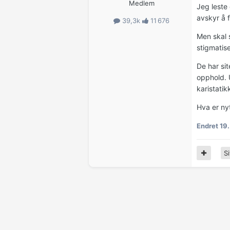
Medlem
Jeg leste 
avskyr å f
39,3k
11 676
Men skal s
stigmatise
De har sit
opphold. U
karistatik
Hva er nyt
Endret
19.
Si