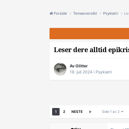
Forside
Temaoversikt
Psykiatri
Le
Leser dere alltid epikr
Av Glitter
19. juli 2024
i
Psykiatri
1
2
NESTE
Side 1 av 2