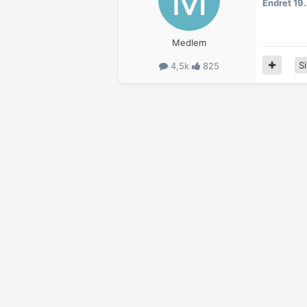
Endret
19.
Medlem
Si
4,5k
825