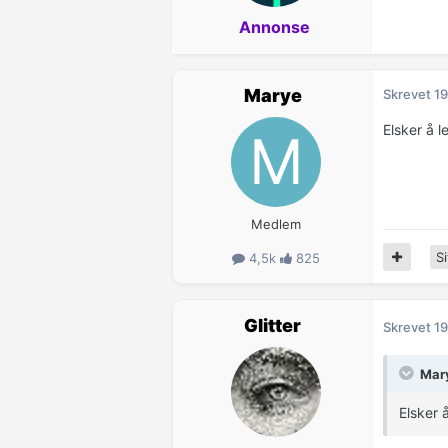
Annonse
Marye
Skrevet
19
Elsker å l
Medlem
Si
4,5k
825
Glitter
Skrevet
19
Mary
Elsker 