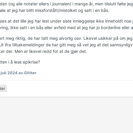
den (og alle notater ellers i journalen) i mange år, men tilslutt følte 
øle at jeg har blitt missforstått/mistolket og satt i en bås.
ies at det lille jeg har lest under siste innleggelse ikke inneholdt no
ring, ikke satt i en bås eller avfeid med at jeg har jo borderline eller
ert meg riktig, de har tatt meg alvorlig osv. Likevel usikker på om jeg
t ifra tilbakemeldinger de har gitt meg så vet jeg at det sannsynligv
ker der. Men er likevel redd for at de gjør det.
ten i å lese epikrise?
 juli 2024
av Glitter
ter