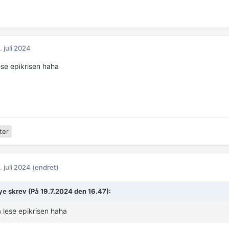
. juli 2024
ese epikrisen haha
ter
. juli 2024
(endret)
e skrev (På 19.7.2024 den 16.47):
å lese epikrisen haha