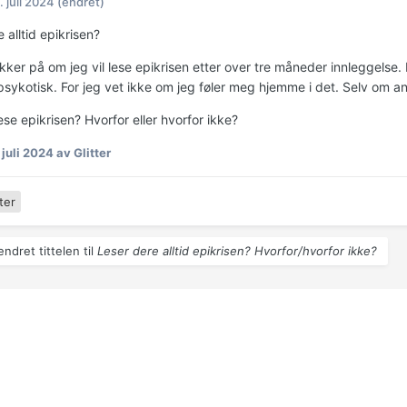
. juli 2024
(endret)
 alltid epikrisen?
kker på om jeg vil lese epikrisen etter over tre måneder innleggelse. 
psykotisk. For jeg vet ikke om jeg føler meg hjemme i det. Selv om a
se epikrisen? Hvorfor eller hvorfor ikke?
 juli 2024
av Glitter
ter
endret tittelen til
Leser dere alltid epikrisen? Hvorfor/hvorfor ikke?