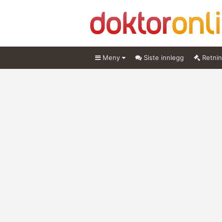
Meny
Siste innlegg
Retnin