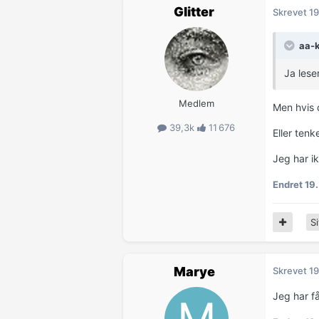
Glitter
Skrevet
19
aa-k
Ja lese
Medlem
Men hvis d
39,3k
11 676
Eller tenk
Jeg har ik
Endret
19.
Si
Marye
Skrevet
19
Jeg har f