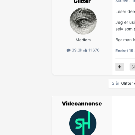
Glitter
Skrevet
19
Leser dere
Jeg er usi
selv som 
Bør man le
Medlem
39,3k
11 676
Endret
19.
Si
2 år
Glitter 
Videoannonse