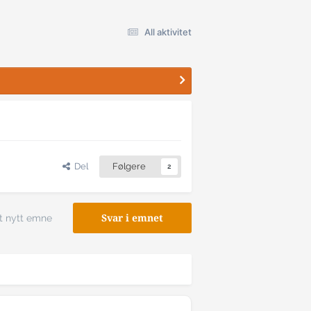
All aktivitet
Del
Følgere
2
t nytt emne
Svar i emnet