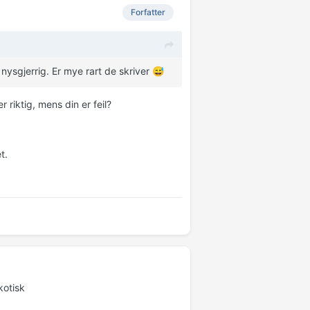
Forfatter
t nysgjerrig. Er mye rart de skriver
😅
 riktig, mens din er feil?
et.
ykotisk