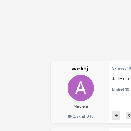
aa-k-j
Skrevet
19
Ja leser e
Endret
19.
Medlem
Si
2,9k
343