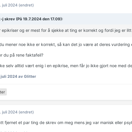
. juli 2024
(endret)
-j skrev (På 19.7.2024 den 17.09):
r epikriser og er mest for å sjekke at ting er korrekt og fordi jeg er lit
u mener noe ikke er korrekt, så kan det jo være at deres vurdering er
er du på rene faktafeil?
ke selv alltid vært enig i en epikrise, men får jo ikke gjort noe med d
 juli 2024
av Glitter
ter
. juli 2024
(endret)
ått fjernet et par ting de skrev om meg mens jeg var manisk eller ps