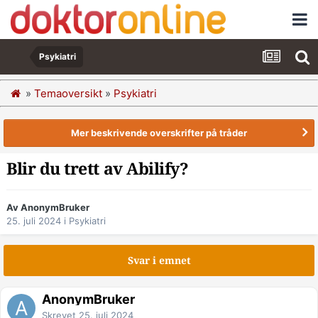
Psykiatri
»
Temaoversikt
»
Psykiatri
Mer beskrivende overskrifter på tråder
Blir du trett av Abilify?
Av AnonymBruker
25. juli 2024
i
Psykiatri
Svar i emnet
AnonymBruker
Skrevet
25. juli 2024