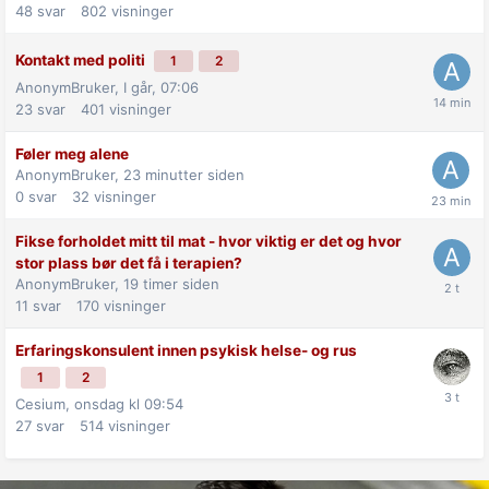
48
svar
802
visninger
Kontakt med politi
1
2
AnonymBruker,
I går, 07:06
23
svar
401
visninger
Føler meg alene
AnonymBruker,
23 minutter siden
0
svar
32
visninger
Fikse forholdet mitt til mat - hvor viktig er det og hvor
stor plass bør det få i terapien?
AnonymBruker,
19 timer siden
11
svar
170
visninger
Erfaringskonsulent innen psykisk helse- og rus
1
2
Cesium,
onsdag kl 09:54
27
svar
514
visninger