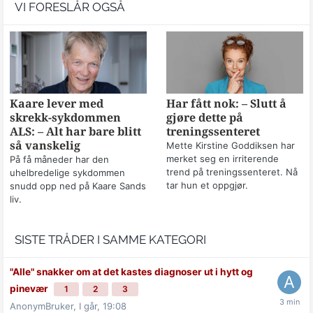
VI FORESLÅR OGSÅ
Kaare lever med
Har fått nok: – Slutt å
skrekk-sykdommen
gjøre dette på
ALS: – Alt har bare blitt
treningssenteret
så vanskelig
Mette Kirstine Goddiksen har
merket seg en irriterende
På få måneder har den
trend på treningssenteret. Nå
uhelbredelige sykdommen
tar hun et oppgjør.
snudd opp ned på Kaare Sands
liv.
SISTE TRÅDER I SAMME KATEGORI
"Alle" snakker om at det kastes diagnoser ut i hytt og
pinevær
1
2
3
AnonymBruker,
I går, 19:08