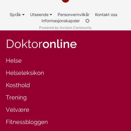
Språk
Utseende
Personvernvilkår
Kontakt oss
Informasjonskapsler
Powered by Invision Community
Doktor
online
Helse
Helseleksikon
Kosthold
Trening
Velvære
Fitnessbloggen