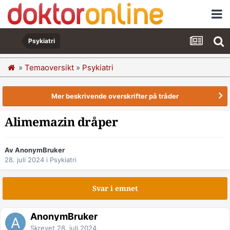
Psykiatri
»
Temaoversikt
»
Psykiatri
Mer beskrivende overskrifter på tråder
Alimemazin dråper
Av AnonymBruker
28. juli 2024
i
Psykiatri
Svar i emnet
AnonymBruker
Skrevet
28. juli 2024