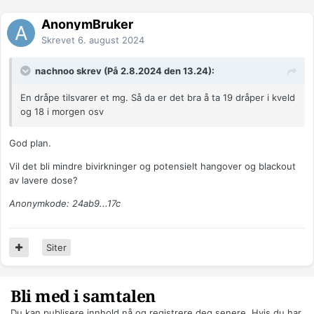
AnonymBruker
Skrevet
6. august 2024
nachnoo skrev (På 2.8.2024 den 13.24):
En dråpe tilsvarer et mg. Så da er det bra å ta 19 dråper i kveld
og 18 i morgen osv
God plan.
Vil det bli mindre bivirkninger og potensielt hangover og blackout
av lavere dose?
Anonymkode: 24ab9...17c
Siter
Bli med i samtalen
Du kan publisere innhold nå og registrere deg senere. Hvis du har