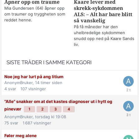
Åpner opp om traume
Kaare lever med
skrekk-sykdommen
Mia Gundersen (64) åpner opp
om traumer og tryggheten som
ALS: – Alt har bare blitt
reddet henne.
så vanskelig
På få måneder har den
uhelbredelige sykdommen
snudd opp ned på Kaare Sands
liv.
SISTE TRÅDER I SAMME KATEGORI
Noe jeg har lurt på ang litium
AnonymBruker,
14 timer siden
4
svar
107
visninger
"Alle" snakker om at det kastes diagnoser ut i hytt og
pinevær
1
2
3
4
AnonymBruker,
torsdag kl 19:08
75
svar
1 687
visninger
Føler meg alene