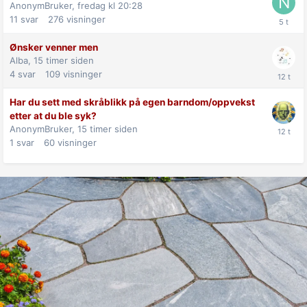
AnonymBruker,
fredag kl 20:28
11
svar
276
visninger
Ønsker venner men
Alba,
15 timer siden
4
svar
109
visninger
Har du sett med skråblikk på egen barndom/oppvekst
etter at du ble syk?
AnonymBruker,
15 timer siden
1
svar
60
visninger