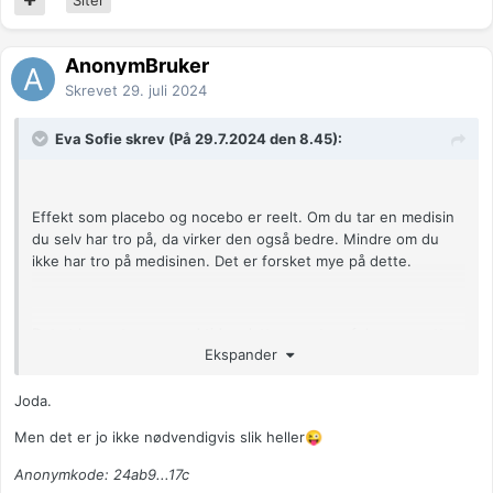
AnonymBruker
Skrevet
29. juli 2024
Eva Sofie skrev (På 29.7.2024 den 8.45):
Effekt som placebo og nocebo er reelt. Om du tar en medisin
du selv har tro på, da virker den også bedre. Mindre om du
ikke har tro på medisinen. Det er forsket mye på dette.
Det at legen tar seg god tid og lytter og at en føler seg sett
Ekspander
og tatt på alvor, er absolutt viktig. Det er det alternativ medisin
primært virker på.
Joda.
Men det er jo ikke nødvendigvis slik heller
😜
Anonymkode: 24ab9...17c