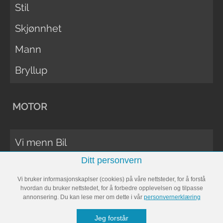
Stil
Skjønnhet
Mann
Bryllup
MOTOR
Vi menn Bil
Ditt personvern
Biltester
Vi bruker informasjonskaplser (cookies) på våre nettsteder, for å forstå
Vi Menn Båt
hvordan du bruker nettstedet, for å forbedre opplevelsen og tilpasse
annonsering. Du kan lese mer om dette i vår
personvernerklæring
Båttester
Jeg forstår