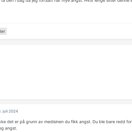
 ta den i dag da jeg fortsatt har mye angst. Hvor lenge sitter denne e
ter
. juli 2024
kke det er på grunn av medisinen du fikk angst. Du ble bare redd for
eg angst.