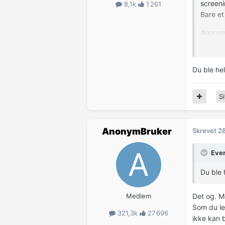
screeni
8,1k
1 261
Bare et
Anonym
Du ble he
Si
AnonymBruker
Skrevet
28
Ever
Du ble 
Medlem
Det og. Me
Som du le
321,3k
27 696
ikke kan 