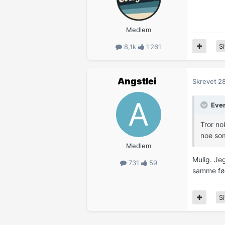
Medlem
Si
8,1k
1 261
Angstlei
Skrevet
28
Ever
Tror no
noe so
Medlem
Mulig. Je
731
59
samme føl
Si