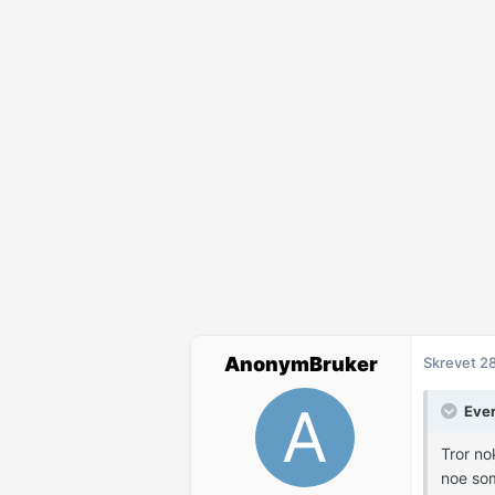
AnonymBruker
Skrevet
28
Ever
Tror no
noe so