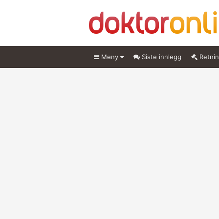
Meny
Siste innlegg
Retnin