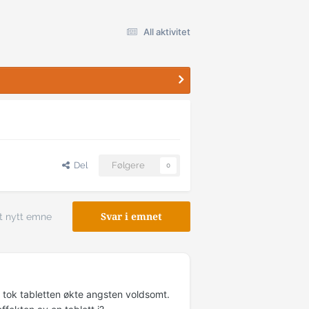
All aktivitet
Del
Følgere
0
t nytt emne
Svar i emnet
g tok tabletten økte angsten voldsomt.