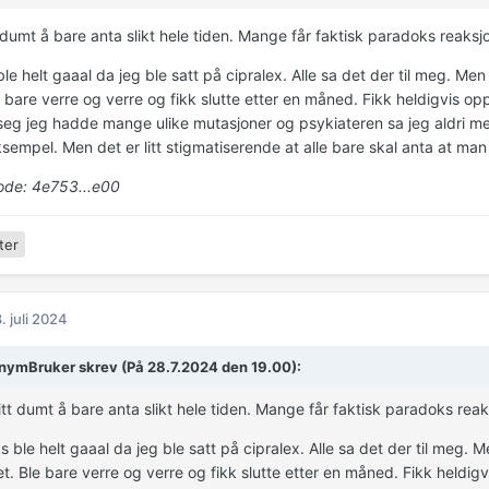
t dumt å bare anta slikt hele tiden. Mange får faktisk paradoks reaks
le helt gaaal da jeg ble satt på cipralex. Alle sa det der til meg. Men
e bare verre og verre og fikk slutte etter en måned. Fikk heldigvis o
 seg jeg hadde mange ulike mutasjoner og psykiateren sa jeg aldri m
sempel. Men det er litt stigmatiserende at alle bare skal anta at man
de: 4e753...e00
ter
. juli 2024
ymBruker skrev (På 28.7.2024 den 19.00):
litt dumt å bare anta slikt hele tiden. Mange får faktisk paradoks rea
s ble helt gaaal da jeg ble satt på cipralex. Alle sa det der til meg. M
t. Ble bare verre og verre og fikk slutte etter en måned. Fikk heldig