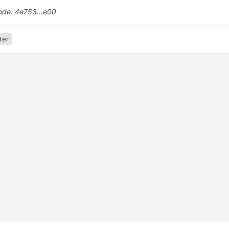
de: 4e753...e00
ter