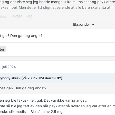
ng og det viste seg jeg hadde mange ulike mutasjoner og psykiateren
 eksempel. Men det er litt stigmatiserende at alle bare skal anta at m
kode: 4e753...e00
Ekspander
lt gal? Den ga deg angst?
ter
. juli 2024
ybody skrev (På 28.7.2024 den 19.02):
helt gal? Den ga deg angst?
n jeg ble faktisk helt gal. Det var ikke vanlig angst.
ste så ble jeg tatt av den når psykiater så hvordan jeg var etter en 
bruke slik medisin. Ble sånn av 2,5 mg.