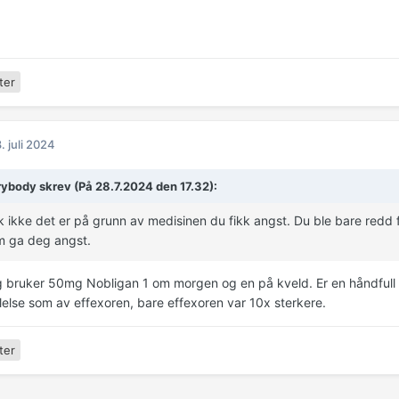
ter
. juli 2024
ybody skrev (På 28.7.2024 den 17.32):
k ikke det er på grunn av medisinen du fikk angst. Du ble bare redd f
m ga deg angst.
g bruker 50mg Nobligan 1 om morgen og en på kveld. Er en håndfull
else som av effexoren, bare effexoren var 10x sterkere.
ter