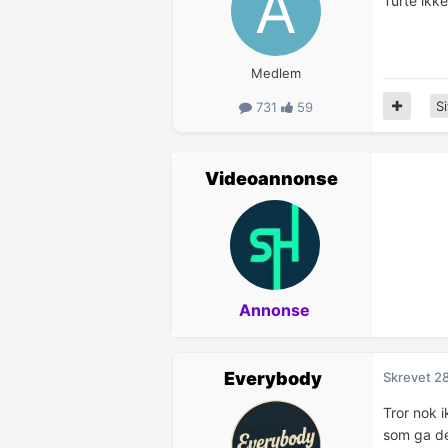
Turte ikke
Medlem
Si
731
59
Videoannonse
Annonse
Everybody
Skrevet
28
Tror nok i
som ga d