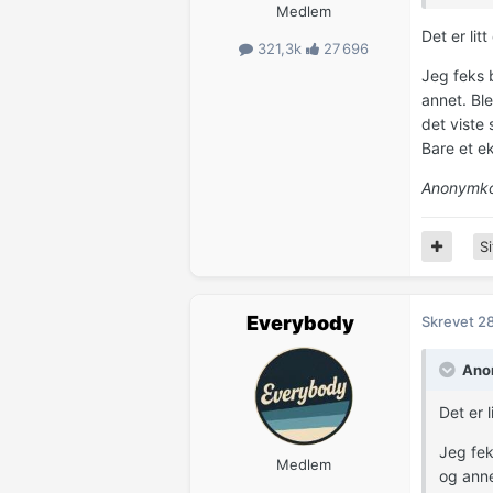
Medlem
Det er lit
321,3k
27 696
Jeg feks b
annet. Bl
det viste
Bare et ek
Anonymko
Si
Everybody
Skrevet
28
Anon
Det er 
Jeg fek
Medlem
og anne