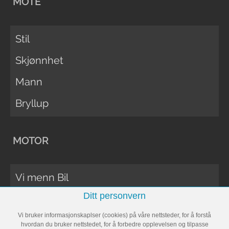
MOTE
Stil
Skjønnhet
Mann
Bryllup
MOTOR
Vi menn Bil
Ditt personvern
Biltester
Vi bruker informasjonskaplser (cookies) på våre nettsteder, for å forstå
Vi Menn Båt
hvordan du bruker nettstedet, for å forbedre opplevelsen og tilpasse