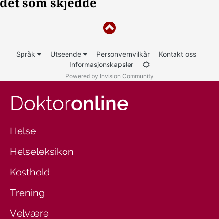
Språk
Utseende
Personvernvilkår
Kontakt oss
Informasjonskapsler
Powered by Invision Community
Doktor
online
Helse
Helseleksikon
Kosthold
Trening
Velvære