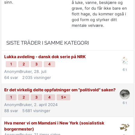
sinn.
å luke, vanne, beskjære og
grave, for du får ikke bare en
flott hage, du kommer også i
god form og styrker ditt
mentale velvære.
SISTE TRÅDER I SAMME KATEGORI
Lukka avdeling - dansk dok serie på NRK
1
2
3
4
AnonymBruker,
28. juli
64
svar
2 035
visninger
Er det virkelig delte oppfatninger om "politivold" saken?
1
2
3
4
5
AnonymBruker,
2. april 2024
88
svar
5 681
visninger
Hva mener vi om Mamdani i New York (sosialistisk
borgermester)
AnonymBruker,
21 timer siden