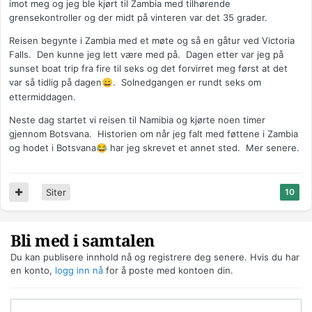
imot meg og jeg ble kjørt til Zambia med tilhørende
grensekontroller og der midt på vinteren var det 35 grader.
Reisen begynte i Zambia med et møte og så en gåtur ved Victoria
Falls. Den kunne jeg lett være med på. Dagen etter var jeg på
sunset boat trip fra fire til seks og det forvirret meg først at det
var så tidlig på dagen
. Solnedgangen er rundt seks om
😄
ettermiddagen.
Neste dag startet vi reisen til Namibia og kjørte noen timer
gjennom Botsvana. Historien om når jeg falt med føttene i Zambia
og hodet i Botsvana
har jeg skrevet et annet sted. Mer senere.
😂
Siter
10
Bli med i samtalen
Du kan publisere innhold nå og registrere deg senere. Hvis du har
en konto,
logg inn nå
for å poste med kontoen din.