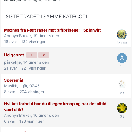
SISTE TRÅDER I SAMME KATEGORI
Moxnes fra Rødt raser mot biff­prisene: –⁠ Spinnvilt
AnonymBruker,
19 timer siden
16
svar
132
visninger
Helgeprat
1
2
påskelilje,
14 timer siden
21
svar
221
visninger
Spørsmål
Musikk,
I går, 07:45
8
svar
204
visninger
Hvilket forhold har du til egen kropp og har det alltid
vært slik?
AnonymBruker,
16 timer siden
6
svar
126
visninger