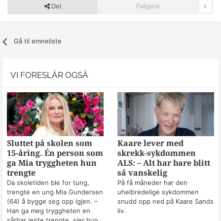
Del
Følgere
0
Gå til emneliste
VI FORESLÅR OGSÅ
Sluttet på skolen som
Kaare lever med
15-åring. Én person som
skrekk-sykdommen
ga Mia tryggheten hun
ALS: – Alt har bare blitt
trengte
så vanskelig
Da skoletiden ble for tung,
På få måneder har den
trengte en ung Mia Gundersen
uhelbredelige sykdommen
(64) å bygge seg opp igjen. –
snudd opp ned på Kaare Sands
Han ga meg tryggheten en
liv.
sårbar jente trengte, sier hun.