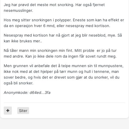
Jeg har prøvd det meste mot snorking. Har også fjernet
nesemusslinger.
Hos meg sitter snorkingen i polypper. Eneste som kan ha effekt er
da en operasjon hver 6 mnd, eller nesespray med kortison.
Nesespray med kortison har nå gjort at jeg blir neseblod, mye. Så
kan ikke brukes mer..
Nå tåler mann min snorkingen min fint. Mitt proble er jo på tur
med andre. Kan jo ikke dele rom da ingen får sovet rundt meg.
Men grunnen vil anbefale det å teipe munnen sin til munnpustere,
ikke nok med at det hjelper på tørr munn og hull i tennene, man
sover bedre, og hvis det er drevet som gjør at du snorker, vil du
også bli snorker.
Anonymkode: d64ed...3fa
Siter