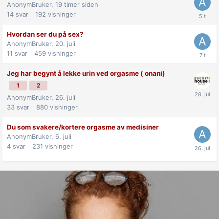
AnonymBruker,
19 timer siden
14
svar
192
visninger
Hvordan ser du på sex?
AnonymBruker,
20. juli
11
svar
459
visninger
Jeg har begynt å lekke urin ved orgasme ( onani)
1
2
AnonymBruker,
26. juli
33
svar
880
visninger
Du som svakere/kortere orgasme av medisiner
AnonymBruker,
6. juli
4
svar
231
visninger