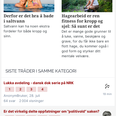
Derfor er det bra å bade
Hagearbeid er ren
i saltvann
fitness for kropp og
sjel: Så sunt er det
Saltvann kan ha noen ekstra
fordeler for både kropp og
Det er mange gode grunner til
sinn.
å luke, vanne, beskjære og
grave, for du får ikke bare en
flott hage, du kommer også i
god form og styrker ditt
mentale velvære.
SISTE TRÅDER I SAMME KATEGORI
Lukka avdeling - dansk dok serie på NRK
1
2
3
4
AnonymBruker,
28. juli
64
svar
2 004
visninger
Er det virkelig delte oppfatninger om "politivold" saken?