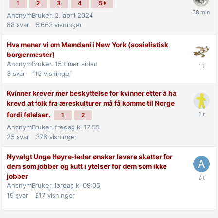
1
2
3
4
5
AnonymBruker,
2. april 2024
88
svar
5 663
visninger
Hva mener vi om Mamdani i New York (sosialistisk
borgermester)
AnonymBruker,
15 timer siden
3
svar
115
visninger
Kvinner krever mer beskyttelse for kvinner etter å ha
krevd at folk fra æreskulturer må få komme til Norge
fordi følelser.
1
2
AnonymBruker,
fredag kl 17:55
25
svar
376
visninger
Nyvalgt Unge Høyre-leder ønsker lavere skatter for
dem som jobber og kutt i ytelser for dem som ikke
jobber
AnonymBruker,
lørdag kl 09:06
19
svar
317
visninger