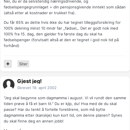
Nei, du er da selvstendig næringsdrivende, og
fødselspengegrunnlaget = din pensjonsgivende inntekt som sådan
(altså etter at kostnader er trukket fra).
Du får 65% av dette hvis ikke du har tegnet tilleggsforsikring for
100% dekning minst 10 mndr før _fødsel_. Det er godt nok med
100% fra 15. dag, den gjelder fra første dag du skal ha
fødselspenger (forutsatt altså at den er tegnet i god nok tid på
forhånd)
Siter
Gjest jeg!
Skrevet
19. april 2002
"Jeg skal begynne som dagmamma i august. Vi vil rundt den samme
tiden prøve å få et barn til." Du er kjip, du! Hva med de du skal
passe? Har du tenkt å fortelle foreldrene, som må bytte
dagmamma etter (kanskje) kun kort tid, om denne planen? Synes
du skal finne deg en annen jobb!