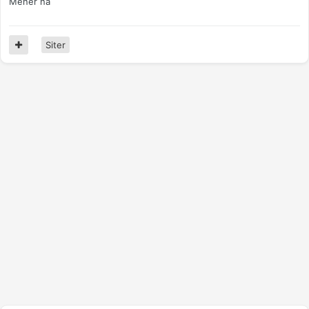
Mener nå
Siter