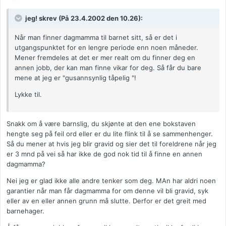
jeg! skrev (På 23.4.2002 den 10.26):
Når man finner dagmamma til barnet sitt, så er det i
utgangspunktet for en lengre periode enn noen måneder.
Mener fremdeles at det er mer realt om du finner deg en
annen jobb, der kan man finne vikar for deg. Så får du bare
mene at jeg er "gusannsynlig tåpelig "!
Lykke til.
Snakk om å være barnslig, du skjønte at den ene bokstaven
hengte seg på feil ord eller er du lite flink til å se sammenhenger.
Så du mener at hvis jeg blir gravid og sier det til foreldrene når jeg
er 3 mnd på vei så har ikke de god nok tid til å finne en annen
dagmamma?
Nei jeg er glad ikke alle andre tenker som deg. MAn har aldri noen
garantier når man får dagmamma for om denne vil bli gravid, syk
eller av en eller annen grunn må slutte. Derfor er det greit med
barnehager.