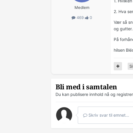
1. Hvilke
Medlem
2. Hva ser
469
0
Vær så sni
og gutter.
På forhån
hilsen Blé
Si
Bli med i samtalen
Du kan publisere innhold nå og registre
Skriv svar til emnet...