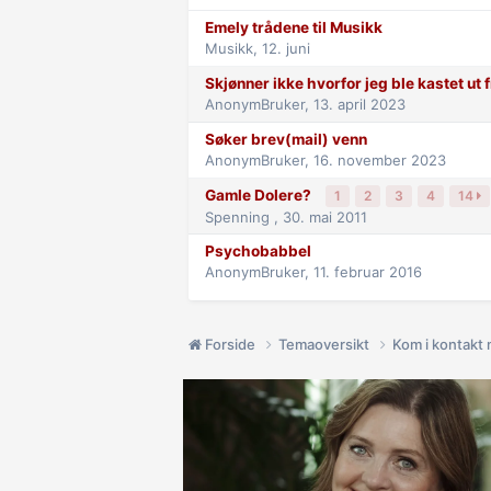
Emely trådene til Musikk
Musikk,
12. juni
Skjønner ikke hvorfor jeg ble kastet ut
AnonymBruker,
13. april 2023
Søker brev(mail) venn
AnonymBruker,
16. november 2023
Gamle Dolere?
1
2
3
4
14
Spenning ,
30. mai 2011
Psychobabbel
AnonymBruker,
11. februar 2016
Forside
Temaoversikt
Kom i kontakt