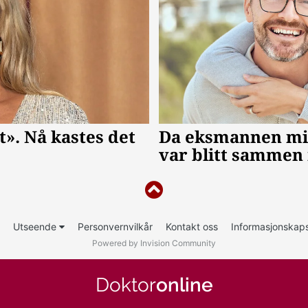
Utseende
Personvernvilkår
Kontakt oss
Informasjonskaps
Powered by Invision Community
Doktor
online