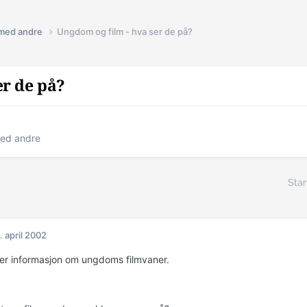
 med andre
Ungdom og film - hva ser de på?
er de på?
med andre
Star
. april 2002
er informasjon om ungdoms filmvaner.