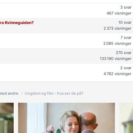
3
svar
467
visninger
10
svar
 fra Kvinneguiden?
2 373
visninger
7
svar
2 085
visninger
270
svar
133 190
visninger
2
svar
4 782
visninger
 med andre
Ungdom og film - hva ser de på?