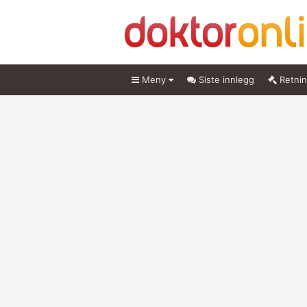
Meny
Siste innlegg
Retnin