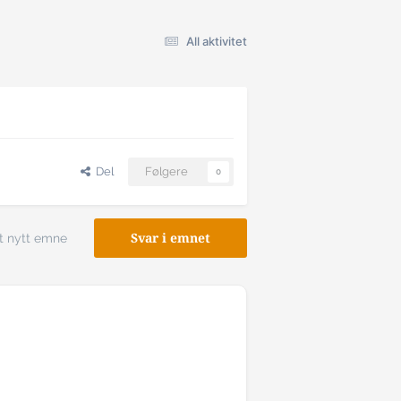
All aktivitet
Del
Følgere
0
t nytt emne
Svar i emnet