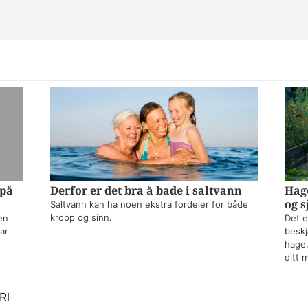
 på
Derfor er det bra å bade i saltvann
Hage
og s
Saltvann kan ha noen ekstra fordeler for både
kropp og sinn.
en
Det e
ar
beskj
hage,
ditt 
RI