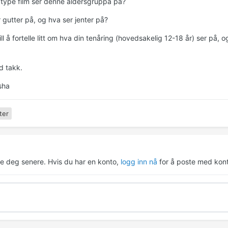
n type film ser denne aldersgruppa på?
 gutter på, og hva ser jenter på?
ll å fortelle litt om hva din tenåring (hovedsakelig 12-18 år) ser på, 
d takk.
sha
ter
re deg senere. Hvis du har en konto,
logg inn nå
for å poste med kont