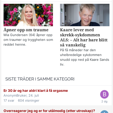
Åpner opp om traume
Kaare lever med
skrekk-sykdommen
Mia Gundersen (64) åpner opp
om traumer og tryggheten som
ALS: – Alt har bare blitt
reddet henne.
så vanskelig
På få måneder har den
uhelbredelige sykdommen
snudd opp ned på Kaare Sands
liv.
SISTE TRÅDER I SAMME KATEGORI
Er 30 år og har aldri klart å få orgasme
AnonymBruker,
24. juli
17
svar
604
visninger
Overreagerer jeg og er for utålmodig (etter utroskap)?