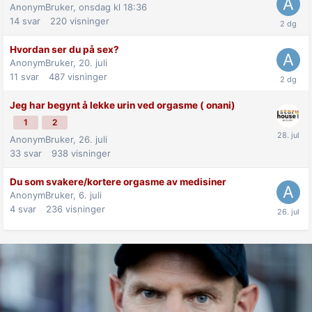
AnonymBruker,
onsdag kl 18:36
14
svar
220
visninger
Hvordan ser du på sex?
AnonymBruker,
20. juli
11
svar
487
visninger
Jeg har begynt å lekke urin ved orgasme ( onani)
1
2
AnonymBruker,
26. juli
33
svar
938
visninger
Du som svakere/kortere orgasme av medisiner
AnonymBruker,
6. juli
4
svar
236
visninger