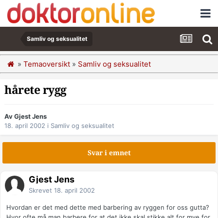
Samliv og seksualitet
»
Temaoversikt
»
Samliv og seksualitet
hårete rygg
Av Gjest Jens
18. april 2002
i
Samliv og seksualitet
Svar i emnet
Gjest Jens
Skrevet
18. april 2002
Hvordan er det med dette med barbering av ryggen for oss gutta?
Hvor ofte må man barbere for at det ikke skal stikke alt for mye for