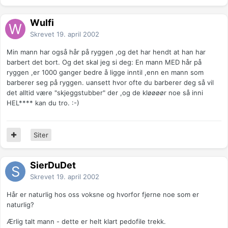
Wulfi
Skrevet
19. april 2002
Min mann har også hår på ryggen ,og det har hendt at han har
barbert det bort. Og det skal jeg si deg: En mann MED hår på
ryggen ,er 1000 ganger bedre å ligge inntil ,enn en mann som
barberer seg på ryggen. uansett hvor ofte du barberer deg så vil
det alltid være "skjeggstubber" der ,og de kløøøør noe så inni
HEL**** kan du tro. :-)
Siter
SierDuDet
Skrevet
19. april 2002
Hår er naturlig hos oss voksne og hvorfor fjerne noe som er
naturlig?
Ærlig talt mann - dette er helt klart pedofile trekk.