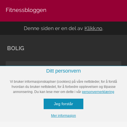
Fitnessbloggen
Denne siden er en del av
Klikk.no
.
BOLIG
Arkitektur
Ditt personvern
Bli inspirert
Vi bruker informasjonskaplser (cookies) på våre nettsteder, for å forstå
hvordan du bruker nettstedet, for å forbedre opplevelsen og tilpasse
Oppussing
annonsering. Du kan lese mer om dette i vår
personvernerklæring
Rengjøring
Jeg forstår
Vedlikehold
Mer informasjon