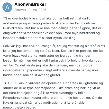
AnonymBruker
Skrevet
10. mai 2025
TS er overhodet ikke snowflake og har helt rett i at dårlig
avstandssyn og avhengigheten til skjøre briller kan gå utover
livskvaliteten. Det har ikke noe med dårlige gener å gjøre, det er
omgivelsene vi mennesker vokser opp i med mye nærarbeid og
innendørsaktiviteter som skader øyets utvikling.
Selv var jeg linsebruker i mange år, før jeg var rett og slett så dr**t
lei at jeg bestemte meg for å ta laser. Det ble ikke perfekt, det kan
være fuzzy ved sterke kontraster og jeg egentlig trenger
lesebriller nå, men det er helt fantastisk i forhold til hvordan det
var før. Og det visste jeg ikke den gangen, men det gjorde
innleggelsene i psykiatrien langt enklere å overstå når jeg ikke
hadde noen som helst avhengigheter.
Til TS: Du kan jo vurdere en operasjon. Undersøk mulighetene og
studer de ulike type operasjonene. Ikke drøm deg bort og vit at
det bare kan hjelpe deg å ikke være avhengig av briller.
Forundersøkelsen koster mindre enn en time hos optiker. Om du
ikke er kandidat så har du motivasjon til å lære å takle
nærsyntheten bedre.