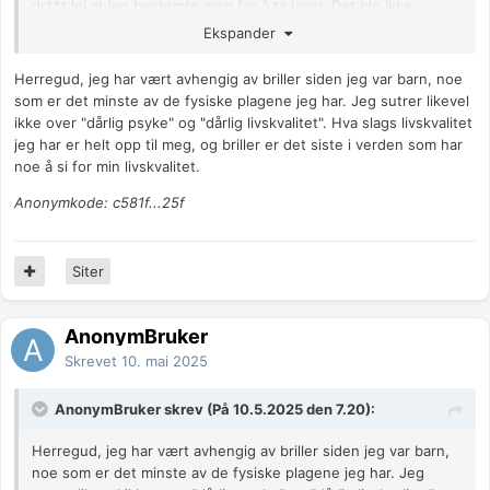
dr**t lei at jeg bestemte meg for å ta laser. Det ble ikke
perfekt, det kan være fuzzy ved sterke kontraster og jeg
Ekspander
egentlig trenger lesebriller nå, men det er helt fantastisk i
forhold til hvordan det var før. Og det visste jeg ikke den
Herregud, jeg har vært avhengig av briller siden jeg var barn, noe
gangen, men det gjorde innleggelsene i psykiatrien langt
som er det minste av de fysiske plagene jeg har. Jeg sutrer likevel
enklere å overstå når jeg ikke hadde noen som helst
ikke over "dårlig psyke" og "dårlig livskvalitet". Hva slags livskvalitet
avhengigheter.
jeg har er helt opp til meg, og briller er det siste i verden som har
noe å si for min livskvalitet.
Til TS: Du kan jo vurdere en operasjon. Undersøk mulighetene
og studer de ulike type operasjonene. Ikke drøm deg bort og
Anonymkode: c581f...25f
vit at det bare kan hjelpe deg å ikke være avhengig av briller.
Forundersøkelsen koster mindre enn en time hos optiker. Om
du ikke er kandidat så har du motivasjon til å lære å takle
Siter
nærsyntheten bedre.
Anonymkode: 01f77...481
AnonymBruker
Skrevet
10. mai 2025
AnonymBruker skrev (På 10.5.2025 den 7.20):
Herregud, jeg har vært avhengig av briller siden jeg var barn,
noe som er det minste av de fysiske plagene jeg har. Jeg