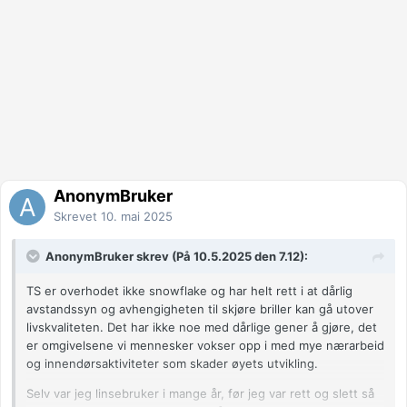
AnonymBruker
Skrevet
10. mai 2025
AnonymBruker skrev (På 10.5.2025 den 7.12):
TS er overhodet ikke snowflake og har helt rett i at dårlig
avstandssyn og avhengigheten til skjøre briller kan gå utover
livskvaliteten. Det har ikke noe med dårlige gener å gjøre, det
er omgivelsene vi mennesker vokser opp i med mye nærarbeid
og innendørsaktiviteter som skader øyets utvikling.
Selv var jeg linsebruker i mange år, før jeg var rett og slett så