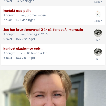
2
svar
84
visninger
Kontakt med politi
AnonymBruker,
3 timer siden
7
svar
130
visninger
Jeg har brukt Imovane i 2 år nå, før det Alimemazin
AnonymBruker,
tirsdag kl 21:40
9
svar
156
visninger
har lyst skade meg selv..
AnonymBruker,
16 timer siden
6
svar
183
visninger