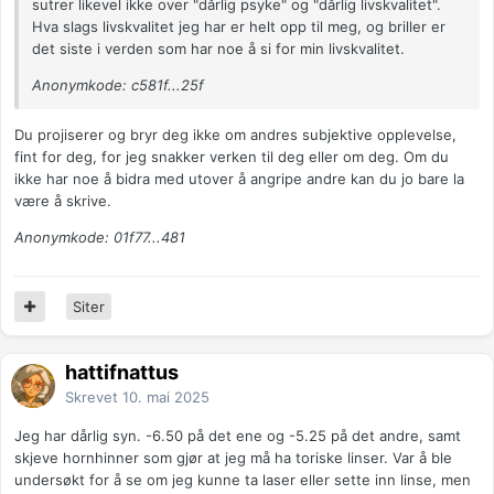
sutrer likevel ikke over "dårlig psyke" og "dårlig livskvalitet".
Hva slags livskvalitet jeg har er helt opp til meg, og briller er
det siste i verden som har noe å si for min livskvalitet.
Anonymkode: c581f...25f
Du projiserer og bryr deg ikke om andres subjektive opplevelse,
fint for deg, for jeg snakker verken til deg eller om deg. Om du
ikke har noe å bidra med utover å angripe andre kan du jo bare la
være å skrive.
Anonymkode: 01f77...481
Siter
hattifnattus
Skrevet
10. mai 2025
Jeg har dårlig syn. -6.50 på det ene og -5.25 på det andre, samt
skjeve hornhinner som gjør at jeg må ha toriske linser. Var å ble
undersøkt for å se om jeg kunne ta laser eller sette inn linse, men