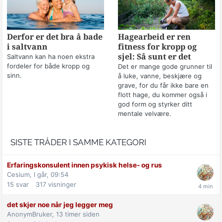
Derfor er det bra å bade
Hagearbeid er ren
i saltvann
fitness for kropp og
sjel: Så sunt er det
Saltvann kan ha noen ekstra
fordeler for både kropp og
Det er mange gode grunner til
sinn.
å luke, vanne, beskjære og
grave, for du får ikke bare en
flott hage, du kommer også i
god form og styrker ditt
mentale velvære.
SISTE TRÅDER I SAMME KATEGORI
Erfaringskonsulent innen psykisk helse- og rus
Cesium,
I går, 09:54
15
svar
317
visninger
det skjer noe når jeg legger meg
AnonymBruker,
13 timer siden