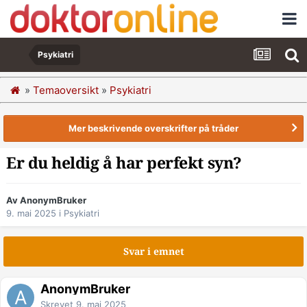
Psykiatri
»
Temaoversikt
»
Psykiatri
Mer beskrivende overskrifter på tråder
Er du heldig å har perfekt syn?
Av AnonymBruker
9. mai 2025
i
Psykiatri
Svar i emnet
AnonymBruker
Skrevet
9. mai 2025