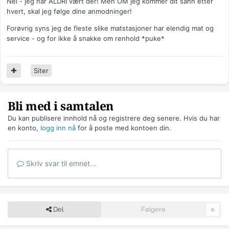
Nei - jeg har ALDRI vært der! Men OM jeg kommer dit sånn etter
hvert, skal jeg følge dine anmodninger!
Forøvrig syns jeg de fleste slike matstasjoner har elendig mat og
service - og for ikke å snakke om renhold *puke*
Siter
Bli med i samtalen
Du kan publisere innhold nå og registrere deg senere. Hvis du har
en konto,
logg inn nå
for å poste med kontoen din.
Skriv svar til emnet...
Del
Følgere
0