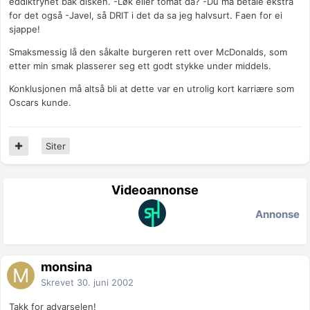
eddiktrynet bak disken. -Løk eller tomat da? -Du må betale ekstra
for det også -Javel, så DRIT i det da sa jeg halvsurt. Faen for ei
sjappe!
Smaksmessig lå den såkalte burgeren rett over McDonalds, som
etter min smak plasserer seg ett godt stykke under middels.
Konklusjonen må altså bli at dette var en utrolig kort karriære som
Oscars kunde.
Siter
Videoannonse
Annonse
monsina
Skrevet
30. juni 2002
Takk for advarselen!