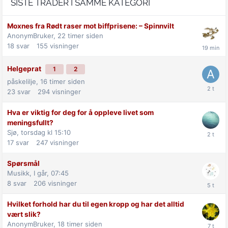
SISTE TRÅDER I SAMME KATEGORI
Moxnes fra Rødt raser mot biff­prisene: –⁠ Spinnvilt
AnonymBruker,
22 timer siden
18
svar
155
visninger
Helgeprat
1
2
påskelilje,
16 timer siden
23
svar
294
visninger
Hva er viktig for deg for å oppleve livet som
meningsfullt?
Sjø,
torsdag kl 15:10
17
svar
247
visninger
Spørsmål
Musikk,
I går, 07:45
8
svar
206
visninger
Hvilket forhold har du til egen kropp og har det alltid
vært slik?
AnonymBruker,
18 timer siden