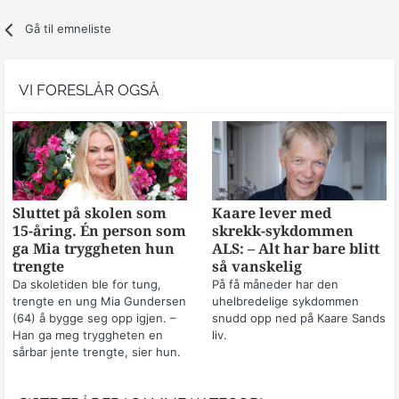
Gå til emneliste
VI FORESLÅR OGSÅ
Sluttet på skolen som
Kaare lever med
15-åring. Én person som
skrekk-sykdommen
ga Mia tryggheten hun
ALS: – Alt har bare blitt
trengte
så vanskelig
Da skoletiden ble for tung,
På få måneder har den
trengte en ung Mia Gundersen
uhelbredelige sykdommen
(64) å bygge seg opp igjen. –
snudd opp ned på Kaare Sands
Han ga meg tryggheten en
liv.
sårbar jente trengte, sier hun.