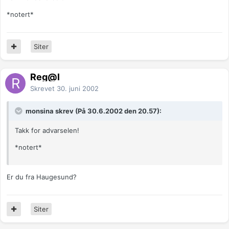
*notert*
Siter
Reg@l
Skrevet
30. juni 2002
monsina skrev (På 30.6.2002 den 20.57):
Takk for advarselen!
*notert*
Er du fra Haugesund?
Siter