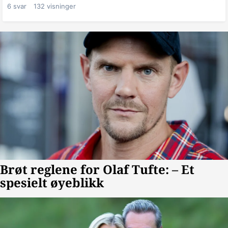
6
svar
132
visninger