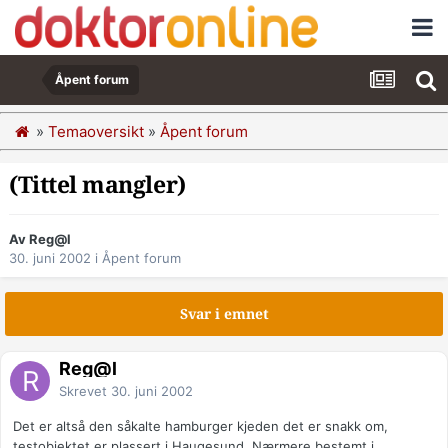
Åpent forum
»
Temaoversikt
»
Åpent forum
(Tittel mangler)
Av Reg@l
30. juni 2002
i
Åpent forum
Svar i emnet
Reg@l
Skrevet
30. juni 2002
Det er altså den såkalte hamburger kjeden det er snakk om,
testobjektet er plassert i Haugesund. Nærmere bestemt i