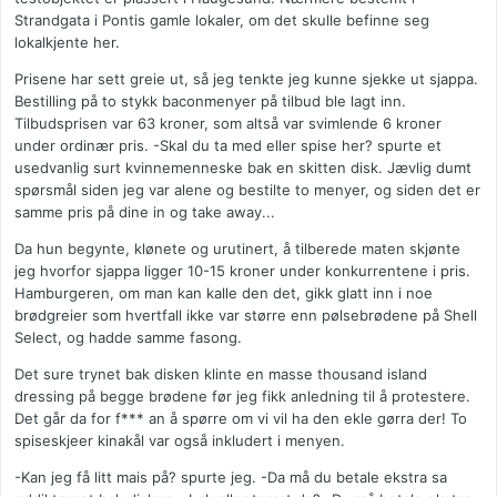
Strandgata i Pontis gamle lokaler, om det skulle befinne seg
lokalkjente her.
Prisene har sett greie ut, så jeg tenkte jeg kunne sjekke ut sjappa.
Bestilling på to stykk baconmenyer på tilbud ble lagt inn.
Tilbudsprisen var 63 kroner, som altså var svimlende 6 kroner
under ordinær pris. -Skal du ta med eller spise her? spurte et
usedvanlig surt kvinnemenneske bak en skitten disk. Jævlig dumt
spørsmål siden jeg var alene og bestilte to menyer, og siden det er
samme pris på dine in og take away...
Da hun begynte, klønete og urutinert, å tilberede maten skjønte
jeg hvorfor sjappa ligger 10-15 kroner under konkurrentene i pris.
Hamburgeren, om man kan kalle den det, gikk glatt inn i noe
brødgreier som hvertfall ikke var større enn pølsebrødene på Shell
Select, og hadde samme fasong.
Det sure trynet bak disken klinte en masse thousand island
dressing på begge brødene før jeg fikk anledning til å protestere.
Det går da for f*** an å spørre om vi vil ha den ekle gørra der! To
spiseskjeer kinakål var også inkludert i menyen.
-Kan jeg få litt mais på? spurte jeg. -Da må du betale ekstra sa