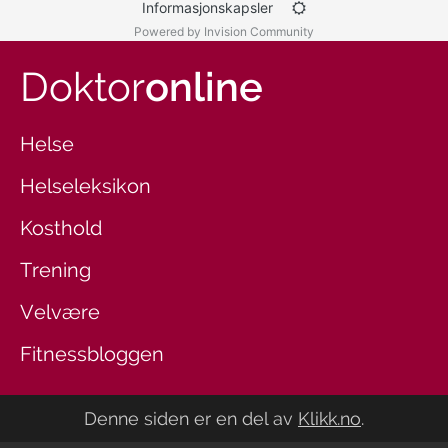
Informasjonskapsler
Powered by Invision Community
Doktor
online
Helse
Helseleksikon
Kosthold
Trening
Velvære
Fitnessbloggen
Denne siden er en del av
Klikk.no
.