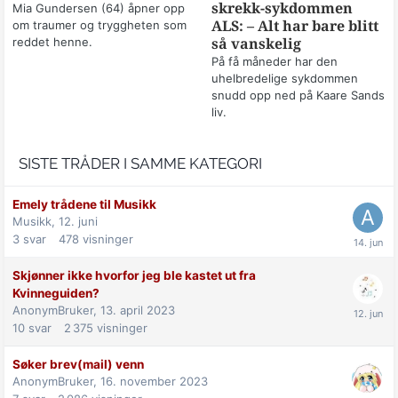
skrekk-sykdommen
Mia Gundersen (64) åpner opp
om traumer og tryggheten som
ALS: – Alt har bare blitt
reddet henne.
så vanskelig
På få måneder har den
uhelbredelige sykdommen
snudd opp ned på Kaare Sands
liv.
SISTE TRÅDER I SAMME KATEGORI
Emely trådene til Musikk
Musikk,
12. juni
3
svar
478
visninger
Skjønner ikke hvorfor jeg ble kastet ut fra
Kvinneguiden?
AnonymBruker,
13. april 2023
10
svar
2 375
visninger
Søker brev(mail) venn
AnonymBruker,
16. november 2023