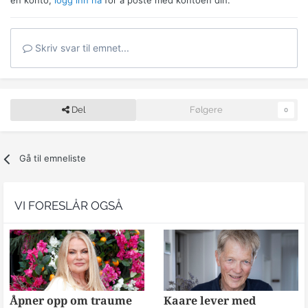
en konto,
logg inn nå
for å poste med kontoen din.
Skriv svar til emnet...
Del
Følgere
0
Gå til emneliste
VI FORESLÅR OGSÅ
Åpner opp om traume
Kaare lever med