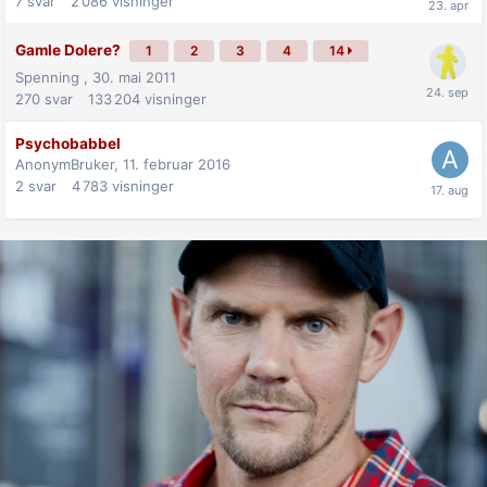
7
svar
2 086
visninger
Gamle Dolere?
1
2
3
4
14
Spenning ,
30. mai 2011
270
svar
133 204
visninger
Psychobabbel
AnonymBruker,
11. februar 2016
2
svar
4 783
visninger