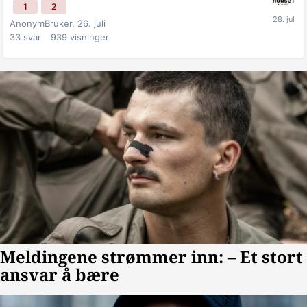
1
2
AnonymBruker,
26. juli
33
svar
939
visninger