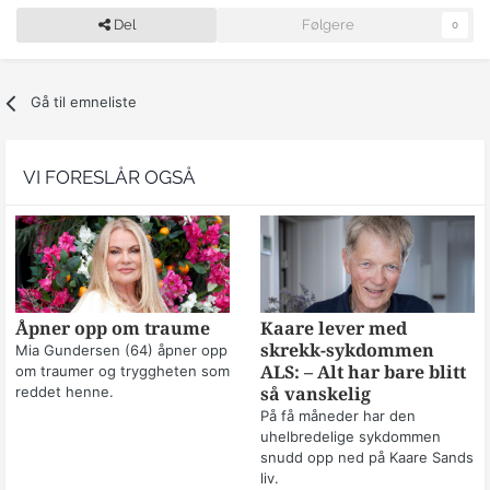
Del
Følgere
0
Gå til emneliste
VI FORESLÅR OGSÅ
Åpner opp om traume
Kaare lever med
skrekk-sykdommen
Mia Gundersen (64) åpner opp
om traumer og tryggheten som
ALS: – Alt har bare blitt
reddet henne.
så vanskelig
På få måneder har den
uhelbredelige sykdommen
snudd opp ned på Kaare Sands
liv.