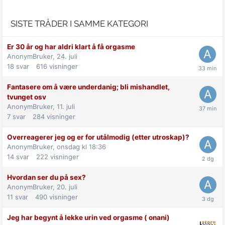
SISTE TRÅDER I SAMME KATEGORI
Er 30 år og har aldri klart å få orgasme
AnonymBruker,
24. juli
18
svar
616
visninger
Fantasere om å være underdanig; bli mishandlet,
tvunget osv
AnonymBruker,
11. juli
7
svar
284
visninger
Overreagerer jeg og er for utålmodig (etter utroskap)?
AnonymBruker,
onsdag kl 18:36
14
svar
222
visninger
Hvordan ser du på sex?
AnonymBruker,
20. juli
11
svar
490
visninger
Jeg har begynt å lekke urin ved orgasme ( onani)