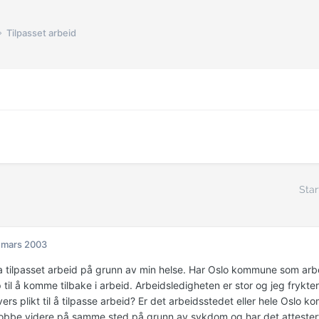
Tilpasset arbeid
Star
 mars 2003
 tilpasset arbeid på grunn av min helse. Har Oslo kommune som arbei
 til å komme tilbake i arbeid. Arbeidsledigheten er stor og jeg frykte
ers plikt til å tilpasse arbeid? Er det arbeidsstedet eller hele Oslo
jobbe videre på samme sted på grunn av sykdom og har det attestert 