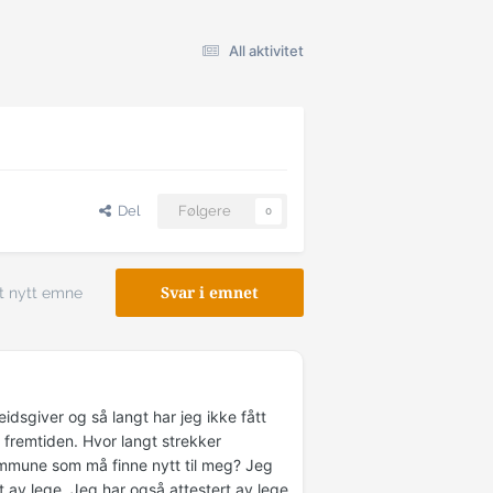
All aktivitet
Del
Følgere
0
t nytt emne
Svar i emnet
dsgiver og så langt har jeg ikke fått
r fremtiden. Hvor langt strekker
 kommune som må finne nytt til meg? Jeg
av lege. Jeg har også attestert av lege