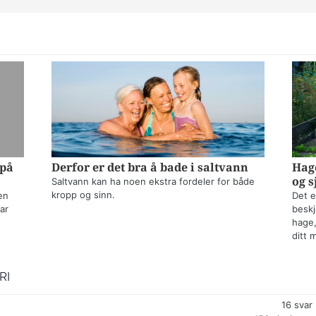
 på
Derfor er det bra å bade i saltvann
Hage
og s
Saltvann kan ha noen ekstra fordeler for både
kropp og sinn.
en
Det e
ar
beskj
hage,
ditt 
RI
16
svar