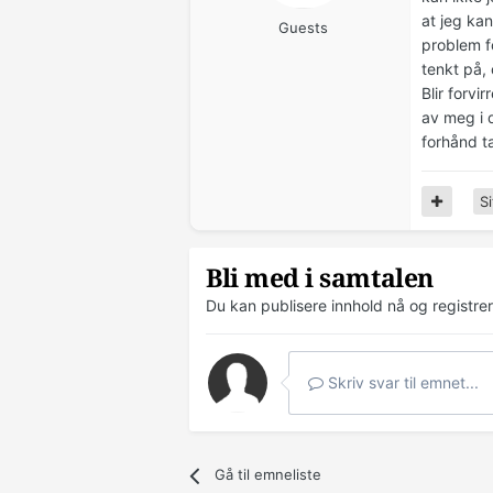
at jeg ka
Guests
problem f
tenkt på,
Blir forvi
av meg i 
forhånd ta
Si
Bli med i samtalen
Du kan publisere innhold nå og registre
Skriv svar til emnet...
Gå til emneliste