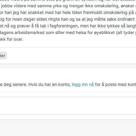
n jobbe videre med samme yrke og trenger ikke omskolering, ønsker de
or han jeg har snakket med har hele tiden fremholdt omskolering på 
 og for noen dager siden ringte han og sa at jeg måtte søke ordinært 
rret nå og prøver å få tak i fagforeningen, men har ikke lykkes så lan
dagens arbeidsmarked som sliter med helsa for øyeblikket (alt tyder 
kk for svar.
ter
re deg senere. Hvis du har en konto,
logg inn nå
for å poste med kont