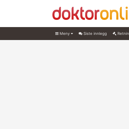
Meny
Siste innlegg
Retnin