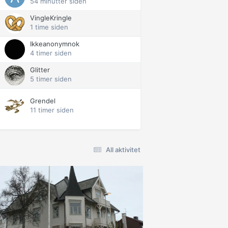
54 minutter siden
VingleKringle
1 time siden
Ikkeanonymnok
4 timer siden
Glitter
5 timer siden
Grendel
11 timer siden
All aktivitet