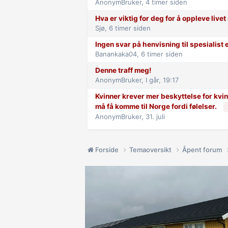
AnonymBruker,
4 timer siden
Hva er viktig for deg for å oppleve live
Sjø,
6 timer siden
Ingen svar på henvisning til spesialist 
Banankaka04,
6 timer siden
Denne traff meg!
AnonymBruker,
I går, 19:17
Kvinner krever mer beskyttelse for kvinn
må få komme til Norge fordi følelser.
AnonymBruker,
31. juli
Forside
Temaoversikt
Åpent forum