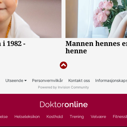
Utseende
Personvernvilkår
Kontakt oss
Informasjonskaps
Powered by Invision Community
Doktor
online
else
Helseleksikon
Kosthold
Trening
Velvære
Fitness