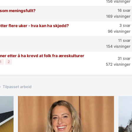
156
visninger
16
svar
t som meningsfullt?
169
visninger
3
svar
etter flere uker - hva kan ha skjedd?
96
visninger
11
svar
154
visninger
er etter å ha krevd at folk fra æreskulturer
31
svar
1
2
572
visninger
Tilpasset arbeid