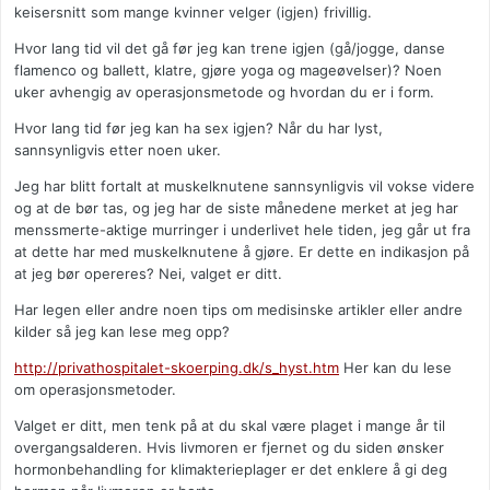
keisersnitt som mange kvinner velger (igjen) frivillig.
Hvor lang tid vil det gå før jeg kan trene igjen (gå/jogge, danse
flamenco og ballett, klatre, gjøre yoga og mageøvelser)? Noen
uker avhengig av operasjonsmetode og hvordan du er i form.
Hvor lang tid før jeg kan ha sex igjen? Når du har lyst,
sannsynligvis etter noen uker.
Jeg har blitt fortalt at muskelknutene sannsynligvis vil vokse videre
og at de bør tas, og jeg har de siste månedene merket at jeg har
menssmerte-aktige murringer i underlivet hele tiden, jeg går ut fra
at dette har med muskelknutene å gjøre. Er dette en indikasjon på
at jeg bør opereres? Nei, valget er ditt.
Har legen eller andre noen tips om medisinske artikler eller andre
kilder så jeg kan lese meg opp?
http://privathospitalet-skoerping.dk/s_hyst.htm
Her kan du lese
om operasjonsmetoder.
Valget er ditt, men tenk på at du skal være plaget i mange år til
overgangsalderen. Hvis livmoren er fjernet og du siden ønsker
hormonbehandling for klimakterieplager er det enklere å gi deg