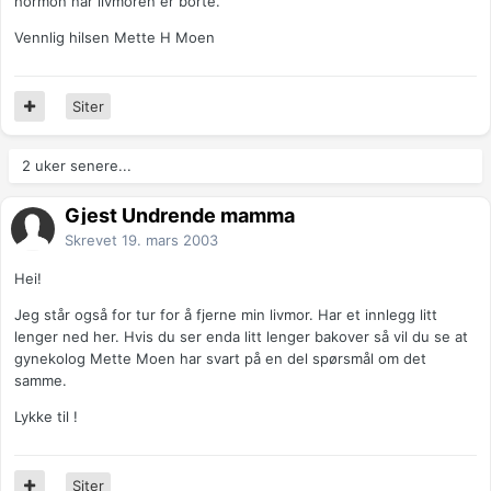
hormon når livmoren er borte.
Vennlig hilsen Mette H Moen
Siter
2 uker senere...
Gjest Undrende mamma
Skrevet
19. mars 2003
Hei!
Jeg står også for tur for å fjerne min livmor. Har et innlegg litt
lenger ned her. Hvis du ser enda litt lenger bakover så vil du se at
gynekolog Mette Moen har svart på en del spørsmål om det
samme.
Lykke til !
Siter