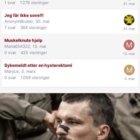
1
svar
1 279
visninger
Jeg får ikke sove!!!
AnonymBruker,
30. mai
7
svar
364
visninger
Muskelknute hjelp
Maria654322,
13. mai
0
svar
425
visninger
Sykemeldt etter en hysterektomi
MaryLe,
3. mars
0
svar
1 059
visninger