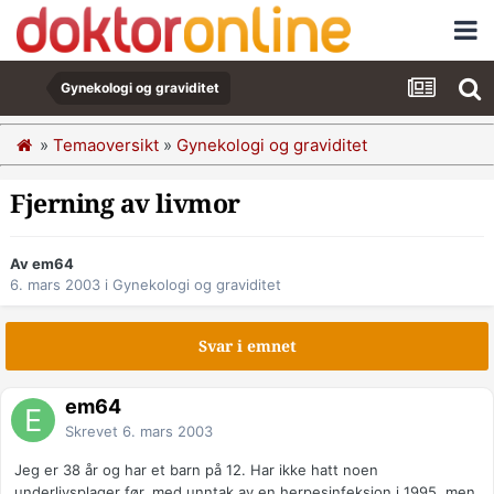
Gynekologi og graviditet
»
Temaoversikt
»
Gynekologi og graviditet
Fjerning av livmor
Av em64
6. mars 2003
i
Gynekologi og graviditet
Svar i emnet
em64
Skrevet
6. mars 2003
Jeg er 38 år og har et barn på 12. Har ikke hatt noen
underlivsplager før, med unntak av en herpesinfeksjon i 1995, men