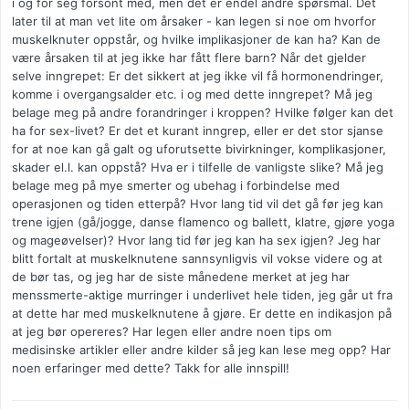
i og for seg forsont med, men det er endel andre spørsmål. Det
later til at man vet lite om årsaker - kan legen si noe om hvorfor
muskelknuter oppstår, og hvilke implikasjoner de kan ha? Kan de
være årsaken til at jeg ikke har fått flere barn? Når det gjelder
selve inngrepet: Er det sikkert at jeg ikke vil få hormonendringer,
komme i overgangsalder etc. i og med dette inngrepet? Må jeg
belage meg på andre forandringer i kroppen? Hvilke følger kan det
ha for sex-livet? Er det et kurant inngrep, eller er det stor sjanse
for at noe kan gå galt og uforutsette bivirkninger, komplikasjoner,
skader el.l. kan oppstå? Hva er i tilfelle de vanligste slike? Må jeg
belage meg på mye smerter og ubehag i forbindelse med
operasjonen og tiden etterpå? Hvor lang tid vil det gå før jeg kan
trene igjen (gå/jogge, danse flamenco og ballett, klatre, gjøre yoga
og mageøvelser)? Hvor lang tid før jeg kan ha sex igjen? Jeg har
blitt fortalt at muskelknutene sannsynligvis vil vokse videre og at
de bør tas, og jeg har de siste månedene merket at jeg har
menssmerte-aktige murringer i underlivet hele tiden, jeg går ut fra
at dette har med muskelknutene å gjøre. Er dette en indikasjon på
at jeg bør opereres? Har legen eller andre noen tips om
medisinske artikler eller andre kilder så jeg kan lese meg opp? Har
noen erfaringer med dette? Takk for alle innspill!