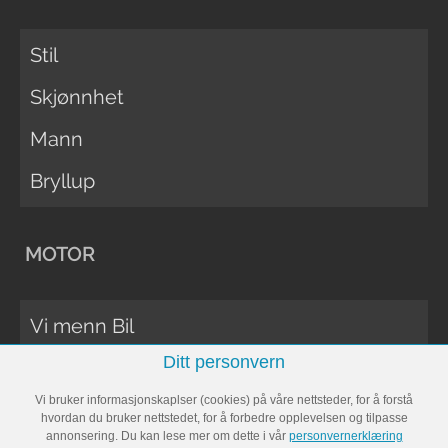
Stil
Skjønnhet
Mann
Bryllup
MOTOR
Vi menn Bil
Ditt personvern
Biltester
Vi bruker informasjonskaplser (cookies) på våre nettsteder, for å forstå
Vi Menn Båt
hvordan du bruker nettstedet, for å forbedre opplevelsen og tilpasse
annonsering. Du kan lese mer om dette i vår
personvernerklæring