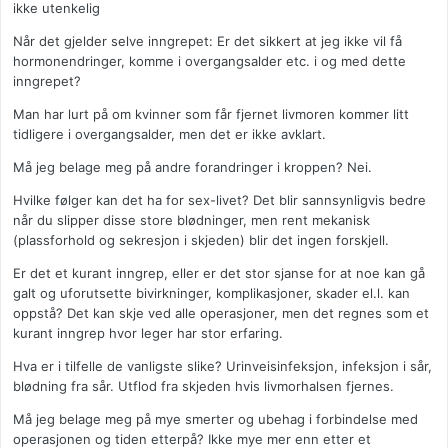
ikke utenkelig
Når det gjelder selve inngrepet: Er det sikkert at jeg ikke vil få
hormonendringer, komme i overgangsalder etc. i og med dette
inngrepet?
Man har lurt på om kvinner som får fjernet livmoren kommer litt
tidligere i overgangsalder, men det er ikke avklart.
Må jeg belage meg på andre forandringer i kroppen? Nei.
Hvilke følger kan det ha for sex-livet? Det blir sannsynligvis bedre
når du slipper disse store blødninger, men rent mekanisk
(plassforhold og sekresjon i skjeden) blir det ingen forskjell.
Er det et kurant inngrep, eller er det stor sjanse for at noe kan gå
galt og uforutsette bivirkninger, komplikasjoner, skader el.l. kan
oppstå? Det kan skje ved alle operasjoner, men det regnes som et
kurant inngrep hvor leger har stor erfaring.
Hva er i tilfelle de vanligste slike? Urinveisinfeksjon, infeksjon i sår,
blødning fra sår. Utflod fra skjeden hvis livmorhalsen fjernes.
Må jeg belage meg på mye smerter og ubehag i forbindelse med
operasjonen og tiden etterpå? Ikke mye mer enn etter et