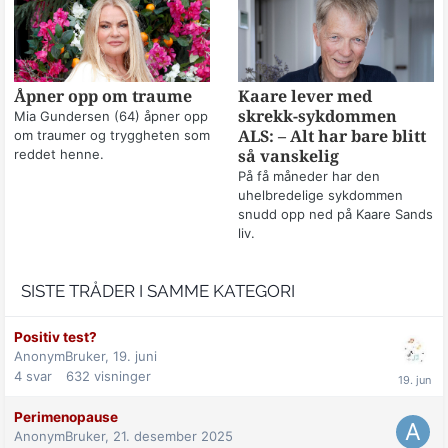
Åpner opp om traume
Kaare lever med
skrekk-sykdommen
Mia Gundersen (64) åpner opp
om traumer og tryggheten som
ALS: – Alt har bare blitt
reddet henne.
så vanskelig
På få måneder har den
uhelbredelige sykdommen
snudd opp ned på Kaare Sands
liv.
SISTE TRÅDER I SAMME KATEGORI
Positiv test?
AnonymBruker,
19. juni
4
svar
632
visninger
Perimenopause
AnonymBruker,
21. desember 2025