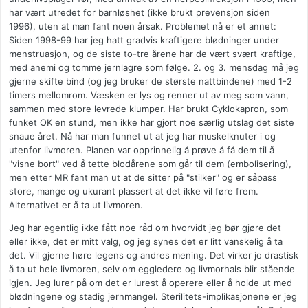
har vært utredet for barnløshet (ikke brukt prevensjon siden
1996), uten at man fant noen årsak. Problemet nå er et annet:
Siden 1998-99 har jeg hatt gradvis kraftigere blødninger under
menstruasjon, og de siste to-tre årene har de vært svært kraftige,
med anemi og tomme jernlagre som følge. 2. og 3. mensdag må jeg
gjerne skifte bind (og jeg bruker de største nattbindene) med 1-2
timers mellomrom. Væsken er lys og renner ut av meg som vann,
sammen med store levrede klumper. Har brukt Cyklokapron, som
funket OK en stund, men ikke har gjort noe særlig utslag det siste
snaue året. Nå har man funnet ut at jeg har muskelknuter i og
utenfor livmoren. Planen var opprinnelig å prøve å få dem til å
"visne bort" ved å tette blodårene som går til dem (embolisering),
men etter MR fant man ut at de sitter på "stilker" og er såpass
store, mange og ukurant plassert at det ikke vil føre frem.
Alternativet er å ta ut livmoren.
Jeg har egentlig ikke fått noe råd om hvorvidt jeg bør gjøre det
eller ikke, det er mitt valg, og jeg synes det er litt vanskelig å ta
det. Vil gjerne høre legens og andres mening. Det virker jo drastisk
å ta ut hele livmoren, selv om eggledere og livmorhals blir stående
igjen. Jeg lurer på om det er lurest å operere eller å holde ut med
blødningene og stadig jernmangel. Sterilitets-implikasjonene er jeg