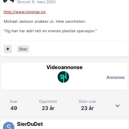
Skrevet
6. mars 2003
http://www.tvnorge.no
Michael Jackson snakker ut. Hele sannheten:
"Og han har aldri tatt en eneste plastisk operasjon."
Siter
Videoannonse
Annonse
Svar
Opprettet
Siste svar
49
23 år
23 år
SierDuDet