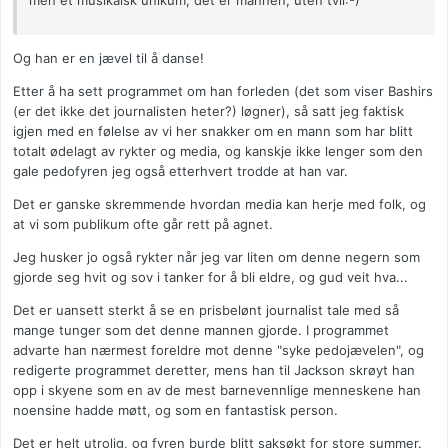
men et musikalsk unikum, det er mannen, uten tvil:-)
Og han er en jævel til å danse!
Etter å ha sett programmet om han forleden (det som viser Bashirs
(er det ikke det journalisten heter?) løgner), så satt jeg faktisk
igjen med en følelse av vi her snakker om en mann som har blitt
totalt ødelagt av rykter og media, og kanskje ikke lenger som den
gale pedofyren jeg også etterhvert trodde at han var.
Det er ganske skremmende hvordan media kan herje med folk, og
at vi som publikum ofte går rett på agnet.
Jeg husker jo også rykter når jeg var liten om denne negern som
gjorde seg hvit og sov i tanker for å bli eldre, og gud veit hva...
Det er uansett sterkt å se en prisbelønt journalist tale med så
mange tunger som det denne mannen gjorde. I programmet
advarte han nærmest foreldre mot denne "syke pedojævelen", og
redigerte programmet deretter, mens han til Jackson skrøyt han
opp i skyene som en av de mest barnevennlige menneskene han
noensine hadde møtt, og som en fantastisk person.
Det er helt utrolig, og fyren burde blitt saksøkt for store summer.