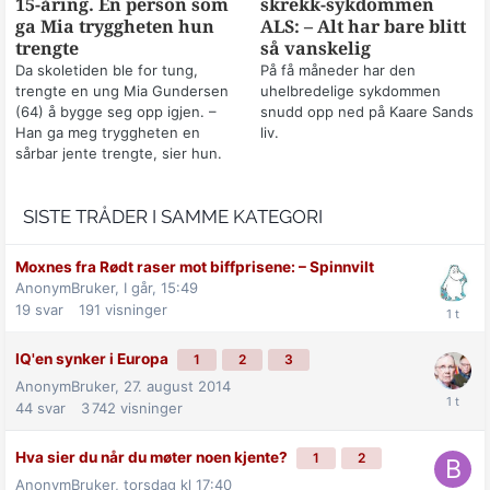
15-åring. Én person som
skrekk-sykdommen
ga Mia tryggheten hun
ALS: – Alt har bare blitt
trengte
så vanskelig
Da skoletiden ble for tung,
På få måneder har den
trengte en ung Mia Gundersen
uhelbredelige sykdommen
(64) å bygge seg opp igjen. –
snudd opp ned på Kaare Sands
Han ga meg tryggheten en
liv.
sårbar jente trengte, sier hun.
SISTE TRÅDER I SAMME KATEGORI
Moxnes fra Rødt raser mot biff­prisene: –⁠ Spinnvilt
AnonymBruker,
I går, 15:49
19
svar
191
visninger
IQ'en synker i Europa
1
2
3
AnonymBruker,
27. august 2014
44
svar
3 742
visninger
Hva sier du når du møter noen kjente?
1
2
AnonymBruker,
torsdag kl 17:40