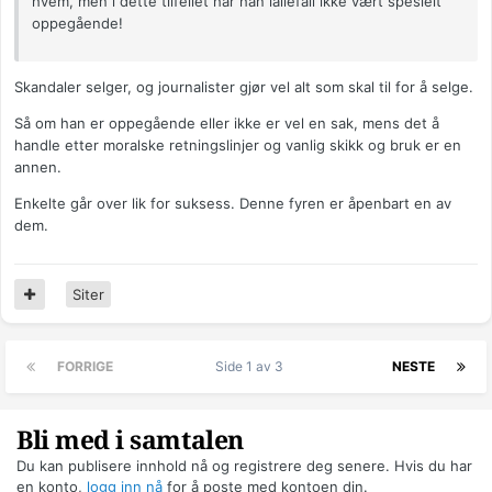
hvem, men i dette tilfellet har han iallefall ikke vært spesielt
oppegående!
Skandaler selger, og journalister gjør vel alt som skal til for å selge.
Så om han er oppegående eller ikke er vel en sak, mens det å
handle etter moralske retningslinjer og vanlig skikk og bruk er en
annen.
Enkelte går over lik for suksess. Denne fyren er åpenbart en av
dem.
Siter
FORRIGE
Side 1 av 3
NESTE
Bli med i samtalen
Du kan publisere innhold nå og registrere deg senere. Hvis du har
en konto,
logg inn nå
for å poste med kontoen din.