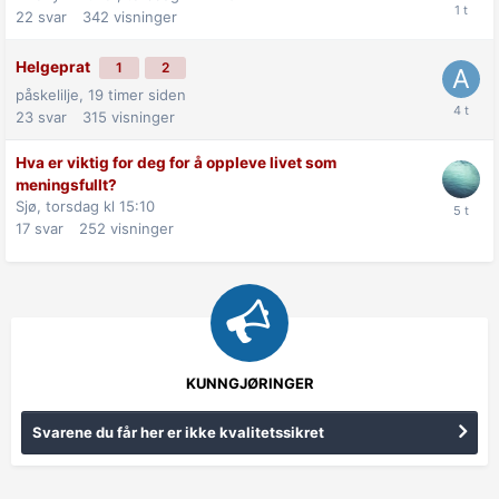
22
svar
342
visninger
Helgeprat
1
2
påskelilje,
19 timer siden
23
svar
315
visninger
Hva er viktig for deg for å oppleve livet som
meningsfullt?
Sjø,
torsdag kl 15:10
17
svar
252
visninger
KUNNGJØRINGER
Svarene du får her er ikke kvalitetssikret