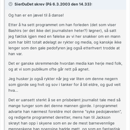
SierDuDet skrev (På 6.3.2003 den 14.33):
Og han er en jævel til å danse!
Etter å ha sett programmet om han forleden (det som viser
Bashirs (er det ikke det journalisten heter?) løgner), så satt
jeg faktisk igjen med en følelse av vi her snakker om en mann
som har blitt totalt ødelagt av rykter og media, og kanskje ikke
lenger som den gale pedofyren jeg også etterhvert trodde at
han var.
Det er ganske skremmende hvordan media kan herje med folk,
og at vi som publikum ofte går rett på agnet.
Jeg husker jo også rykter når jeg var liten om denne negern
som gjorde seg hvit og sov i tanker for å bli eldre, og gud veit
hva...
Det er uansett sterkt å se en prisbelønt journalist tale med så
mange tunger som det denne mannen gjorde. I programmet
advarte han nærmest foreldre mot denne "syke pedojævelen",
og redigerte programmet deretter, mens han til Jackson
skrøyt han opp i skyene som en av de mest barnevennlige
menneskene han noensine hadde møtt, og som en fantastisk