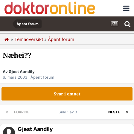
Åpent forum
»
Temaoversikt
»
Åpent forum
Næhei??
Av Gjest Aandily
6. mars 2003
i
Åpent forum
Svar i emnet
FORRIGE
Side 1 av 3
NESTE
Gjest Aandily