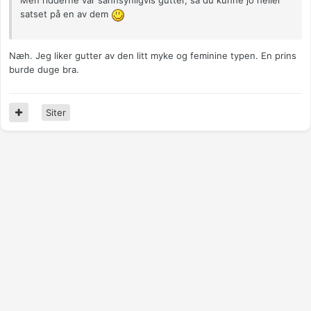
Men ridderne var sannsynligvis gutter, så du kunne jo heller
satset på en av dem
Næh. Jeg liker gutter av den litt myke og feminine typen. En prins
burde duge bra.
Siter