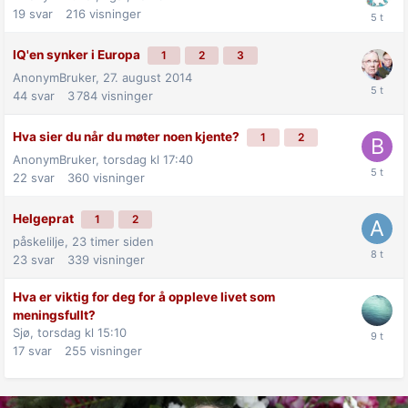
19
svar
216
visninger
IQ'en synker i Europa
1
2
3
AnonymBruker,
27. august 2014
44
svar
3 784
visninger
Hva sier du når du møter noen kjente?
1
2
AnonymBruker,
torsdag kl 17:40
22
svar
360
visninger
Helgeprat
1
2
påskelilje,
23 timer siden
23
svar
339
visninger
Hva er viktig for deg for å oppleve livet som
meningsfullt?
Sjø,
torsdag kl 15:10
17
svar
255
visninger