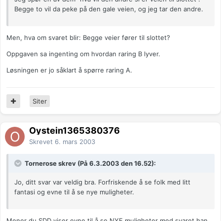
Begge to vil da peke på den gale veien, og jeg tar den andre.
Men, hva om svaret blir: Begge veier fører til slottet?
Oppgaven sa ingenting om hvordan raring B lyver.
Løsningen er jo såklart å spørre raring A.
Siter
Oystein1365380376
Skrevet
6. mars 2003
Tornerose skrev (På 6.3.2003 den 16.52):
Jo, ditt svar var veldig bra. Forfriskende å se folk med litt
fantasi og evne til å se nye muligheter.
Mener du SDD viser evne til å se NYE muligheter med svaret han