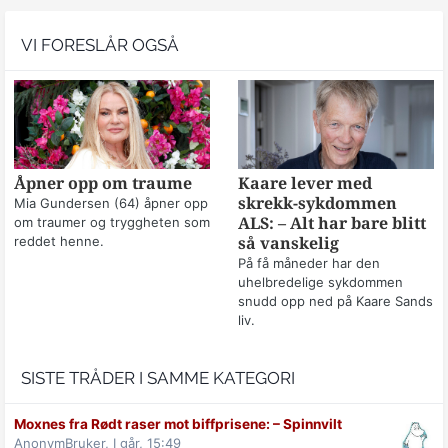
VI FORESLÅR OGSÅ
Åpner opp om traume
Kaare lever med
skrekk-sykdommen
Mia Gundersen (64) åpner opp
om traumer og tryggheten som
ALS: – Alt har bare blitt
reddet henne.
så vanskelig
På få måneder har den
uhelbredelige sykdommen
snudd opp ned på Kaare Sands
liv.
SISTE TRÅDER I SAMME KATEGORI
Moxnes fra Rødt raser mot biff­prisene: –⁠ Spinnvilt
AnonymBruker,
I går, 15:49