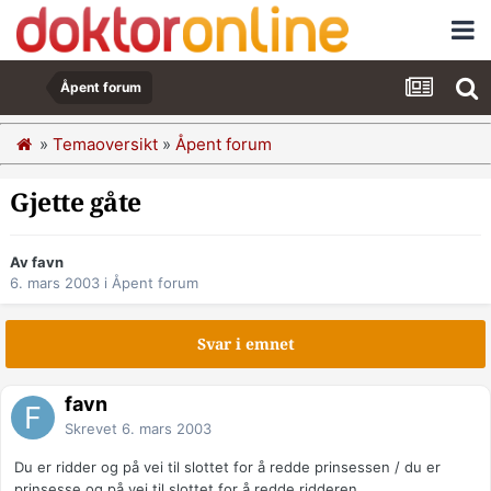
Åpent forum
»
Temaoversikt
»
Åpent forum
Gjette gåte
Av favn
6. mars 2003
i
Åpent forum
Svar i emnet
favn
Skrevet
6. mars 2003
Du er ridder og på vei til slottet for å redde prinsessen / du er
prinsesse og på vei til slottet for å redde ridderen.