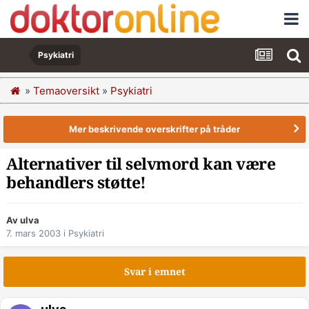
Psykiatri
»
Temaoversikt
»
Psykiatri
Mer beskrivende overskrifter på tråder
Alternativer til selvmord kan være
behandlers støtte!
Av ulva
7. mars 2003
i
Psykiatri
Svar i emnet