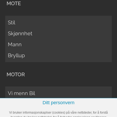
MOTE
Stil
Skjønnhet
Mann
Bryllup
MOTOR
Vi menn Bil
Ditt personvern
Biltester
Vi bruker informasjonskaplser (cookies) på våre nettsteder, for å forstå
Vi Menn Båt