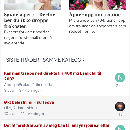
Søvnekspert: – Derfor
Åpner opp om traume
bør du ikke droppe
Mia Gundersen (64) åpner opp
frokosten
om traumer og tryggheten som
reddet henne.
Ekspert forklarer hvorfor
dagens første måltid er så
avgjørende.
SISTE TRÅDER I SAMME KATEGORI
Kan man trappe ned direkte fra 400 mg Lamictal til
200?
AnonymBruker,
1 time siden
3
svar
37
visninger
Økt belastning = null søvn
cilie,
7 timer siden
10
svar
114
visninger
Det at foreldre/barn av meg kan få innsyn i journal etter