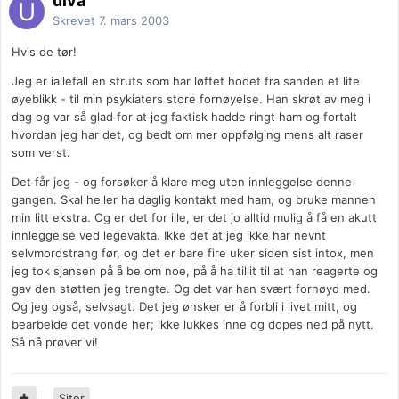
ulva
Skrevet
7. mars 2003
Hvis de tør!
Jeg er iallefall en struts som har løftet hodet fra sanden et lite
øyeblikk - til min psykiaters store fornøyelse. Han skrøt av meg i
dag og var så glad for at jeg faktisk hadde ringt ham og fortalt
hvordan jeg har det, og bedt om mer oppfølging mens alt raser
som verst.
Det får jeg - og forsøker å klare meg uten innleggelse denne
gangen. Skal heller ha daglig kontakt med ham, og bruke mannen
min litt ekstra. Og er det for ille, er det jo alltid mulig å få en akutt
innleggelse ved legevakta. Ikke det at jeg ikke har nevnt
selvmordstrang før, og det er bare fire uker siden sist intox, men
jeg tok sjansen på å be om noe, på å ha tillit til at han reagerte og
gav den støtten jeg trengte. Og det var han svært fornøyd med.
Og jeg også, selvsagt. Det jeg ønsker er å forbli i livet mitt, og
bearbeide det vonde her; ikke lukkes inne og dopes ned på nytt.
Så nå prøver vi!
Siter