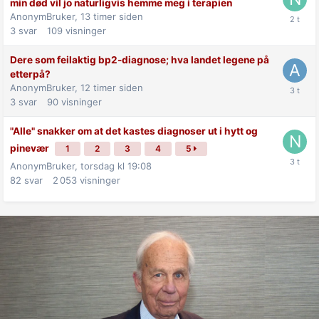
min død vil jo naturligvis hemme meg i terapien
AnonymBruker,
13 timer siden
3
svar
109
visninger
Dere som feilaktig bp2-diagnose; hva landet legene på
etterpå?
AnonymBruker,
12 timer siden
3
svar
90
visninger
"Alle" snakker om at det kastes diagnoser ut i hytt og
pinevær
1
2
3
4
5
AnonymBruker,
torsdag kl 19:08
82
svar
2 053
visninger