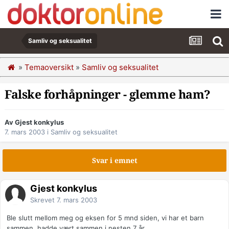
Samliv og seksualitet
»
Temaoversikt
»
Samliv og seksualitet
Falske forhåpninger - glemme ham?
Av Gjest konkylus
7. mars 2003
i
Samliv og seksualitet
Svar i emnet
Gjest konkylus
Skrevet
7. mars 2003
Ble slutt mellom meg og eksen for 5 mnd siden, vi har et barn
sammen, hadde vært sammen i nesten 7 år.