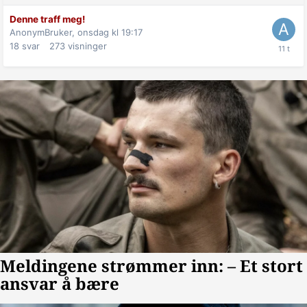
Denne traff meg!
AnonymBruker,
onsdag kl 19:17
18
svar
273
visninger