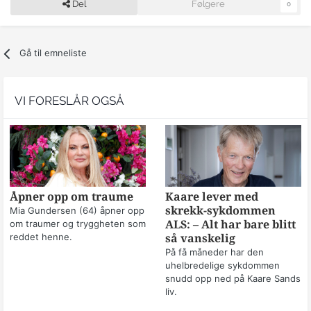
Del
Følgere
0
Gå til emneliste
VI FORESLÅR OGSÅ
Åpner opp om traume
Kaare lever med
skrekk-sykdommen
Mia Gundersen (64) åpner opp
om traumer og tryggheten som
ALS: – Alt har bare blitt
reddet henne.
så vanskelig
På få måneder har den
uhelbredelige sykdommen
snudd opp ned på Kaare Sands
liv.