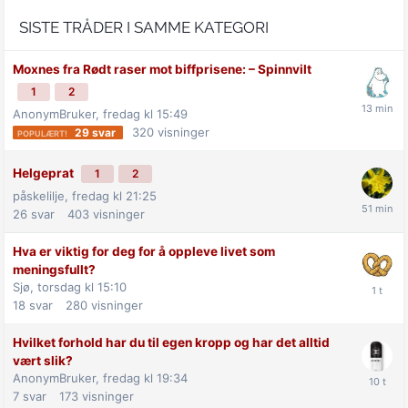
SISTE TRÅDER I SAMME KATEGORI
Moxnes fra Rødt raser mot biff­prisene: –⁠ Spinnvilt
1
2
AnonymBruker,
fredag kl 15:49
320
visninger
29
svar
Helgeprat
1
2
påskelilje,
fredag kl 21:25
26
svar
403
visninger
Hva er viktig for deg for å oppleve livet som
meningsfullt?
Sjø,
torsdag kl 15:10
18
svar
280
visninger
Hvilket forhold har du til egen kropp og har det alltid
vært slik?
AnonymBruker,
fredag kl 19:34
7
svar
173
visninger