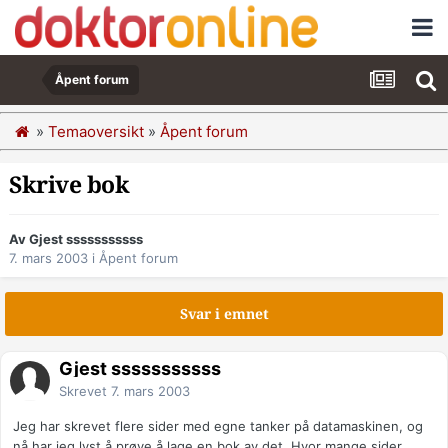
Åpent forum
»
Temaoversikt
»
Åpent forum
Skrive bok
Av Gjest sssssssssss
7. mars 2003
i
Åpent forum
Svar i emnet
Gjest sssssssssss
Skrevet
7. mars 2003
Jeg har skrevet flere sider med egne tanker på datamaskinen, og
nå har jeg lyst å prøve å lage en bok av det. Hvor mange sider