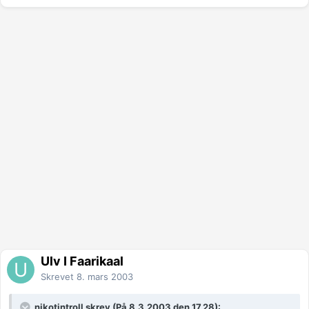
Ulv I Faarikaal
Skrevet
8. mars 2003
nikotintroll skrev (På 8.3.2003 den 17.28):