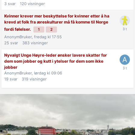
3
svar
120
visninger
Kvinner krever mer beskyttelse for kvinner etter å ha
krevd at folk fra æreskulturer må få komme til Norge
fordi følelser.
1
2
AnonymBruker,
fredag kl 17:55
25
svar
383
visninger
Nyvalgt Unge Høyre-leder ønsker lavere skatter for
dem som jobber og kutt i ytelser for dem som ikke
jobber
AnonymBruker,
lørdag kl 09:06
19
svar
319
visninger