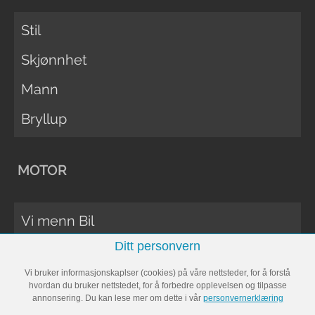
Stil
Skjønnhet
Mann
Bryllup
MOTOR
Vi menn Bil
Ditt personvern
Biltester
Vi bruker informasjonskaplser (cookies) på våre nettsteder, for å forstå
Vi Menn Båt
hvordan du bruker nettstedet, for å forbedre opplevelsen og tilpasse
annonsering. Du kan lese mer om dette i vår
personvernerklæring
Båttester