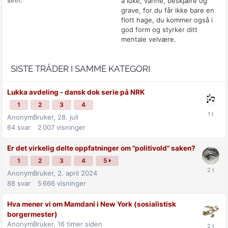
å luke, vanne, beskjære og
grave, for du får ikke bare en
flott hage, du kommer også i
god form og styrker ditt
mentale velvære.
SISTE TRÅDER I SAMME KATEGORI
Lukka avdeling - dansk dok serie på NRK
1
2
3
4
AnonymBruker,
28. juli
64
svar
2 007
visninger
Er det virkelig delte oppfatninger om "politivold" saken?
1
2
3
4
5
AnonymBruker,
2. april 2024
88
svar
5 666
visninger
Hva mener vi om Mamdani i New York (sosialistisk
borgermester)
AnonymBruker,
16 timer siden