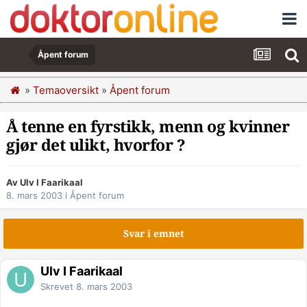
Åpent forum
»
Temaoversikt
»
Åpent forum
Å tenne en fyrstikk, menn og kvinner
gjør det ulikt, hvorfor ?
Av Ulv I Faarikaal
8. mars 2003
i
Åpent forum
Svar i emnet
Ulv I Faarikaal
Skrevet
8. mars 2003