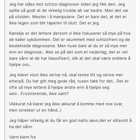
Jeg har slåss mot schizo-diagnosen siden jeg fikk den. Jeg
spilte så godt at de virkelig trodde alt var bedre. Men det var
på utsiden. Mester i å manipulere. Det er bare det, at det er
ikke legen som blir taperen til slutt. Det er jeg.
Kanskje er det lettere dersom vi ikke fokuserer så mye på hva
de kaller sykdommen. Det er skummelt med schizofreni og de
beslektede diagnosene. Men husk bare at du er så mye mer
enn en diagnose.. Ikke se på det som et nederlag; det er vel
bare sånn at de har klassifisert, slik at det skal være enklere å
hjelpe oss..
Jeg klarer visst ikke skrive nå, skal tenke litt og skrive mer
etterpå. Du har gitt meg gode råd, tusen takk for det.. Det er
ofte så mye lettere å hjelpe andre enn å hjelpe seg
selv...Frustrerende, ikke sant?
(Akkurat nå klarer jeg ikke akkurat å komme med noe svar,
men strekker ut en hånd..)
Jeg håper virkelig at du får en god natts søvn;det er slitsomt å
ha det sånn.
Varm klem fra