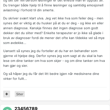
og det blir feil dersom løsninger er det eneste man er opptatt av.
Du trenger både hjelp til å finne løsninger og samtidig emosjonell
avlastning i forhold til din smerte.
Du skriver svært klart ulva. Jeg vet ikke hva som feiler deg - men
synes det er viktig at du husker på at du er deg - og ikke en eller
annen diagnose. Kanskje finnes det ingen diagnose som godt
dekker det du sliter med? Enkelte terapeuter er jo ikke så glade i
bruk av diagnoser fordi de mener det ofte kan tildekke vel så mye
som avdekke...
Uansett så synes jeg du forteller at du har en behandler som
gjerne vil hjelpe deg. Derfor synes jeg som sagt at du skal la han
lese om dine tanker om hva som skjer - og om dine tanker om hva
han gjør og sier.
Og så håper jeg du får det litt bedre igjen når medisinene dine
virker for fullt...
Siter
23456789