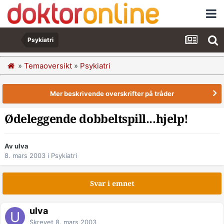
Psykiatri
»
Temaoversikt
»
Psykiatri
Mer beskrivende overskrifter på tråder
Ødeleggende dobbeltspill...hjelp!
Av ulva
8. mars 2003
i
Psykiatri
Svar i emnet
ulva
Skrevet
8. mars 2003