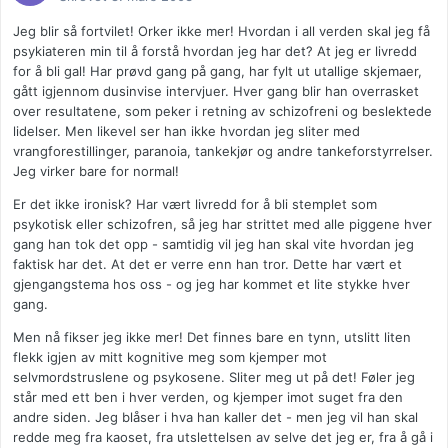
Jeg blir så fortvilet! Orker ikke mer! Hvordan i all verden skal jeg få
psykiateren min til å forstå hvordan jeg har det? At jeg er livredd
for å bli gal! Har prøvd gang på gang, har fylt ut utallige skjemaer,
gått igjennom dusinvise intervjuer. Hver gang blir han overrasket
over resultatene, som peker i retning av schizofreni og beslektede
lidelser. Men likevel ser han ikke hvordan jeg sliter med
vrangforestillinger, paranoia, tankekjør og andre tankeforstyrrelser.
Jeg virker bare for normal!
Er det ikke ironisk? Har vært livredd for å bli stemplet som
psykotisk eller schizofren, så jeg har strittet med alle piggene hver
gang han tok det opp - samtidig vil jeg han skal vite hvordan jeg
faktisk har det. At det er verre enn han tror. Dette har vært et
gjengangstema hos oss - og jeg har kommet et lite stykke hver
gang.
Men nå fikser jeg ikke mer! Det finnes bare en tynn, utslitt liten
flekk igjen av mitt kognitive meg som kjemper mot
selvmordstruslene og psykosene. Sliter meg ut på det! Føler jeg
står med ett ben i hver verden, og kjemper imot suget fra den
andre siden. Jeg blåser i hva han kaller det - men jeg vil han skal
redde meg fra kaoset, fra utslettelsen av selve det jeg er, fra å gå i