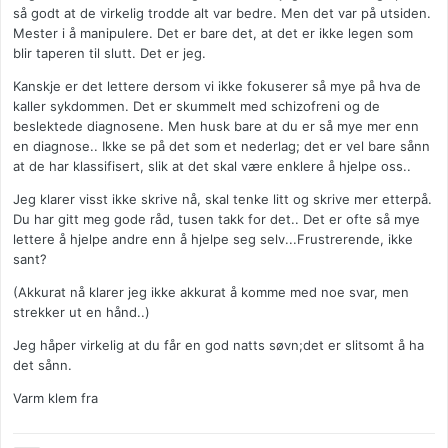
så godt at de virkelig trodde alt var bedre. Men det var på utsiden.
Mester i å manipulere. Det er bare det, at det er ikke legen som
blir taperen til slutt. Det er jeg.
Kanskje er det lettere dersom vi ikke fokuserer så mye på hva de
kaller sykdommen. Det er skummelt med schizofreni og de
beslektede diagnosene. Men husk bare at du er så mye mer enn
en diagnose.. Ikke se på det som et nederlag; det er vel bare sånn
at de har klassifisert, slik at det skal være enklere å hjelpe oss..
Jeg klarer visst ikke skrive nå, skal tenke litt og skrive mer etterpå.
Du har gitt meg gode råd, tusen takk for det.. Det er ofte så mye
lettere å hjelpe andre enn å hjelpe seg selv...Frustrerende, ikke
sant?
(Akkurat nå klarer jeg ikke akkurat å komme med noe svar, men
strekker ut en hånd..)
Jeg håper virkelig at du får en god natts søvn;det er slitsomt å ha
det sånn.
Varm klem fra