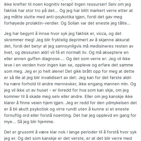
ikke krefter til noen kognitiv terapi! Ingen ressurser! Selv om jeg
faktisk har stor tro på det... Og jeg har blitt markert verre etter at
jeg måtte slutte med anti-psykotika igjen, fordi det gav meg
forhøyede prolaktin-verdier. Og Solian var det eneste jeg tålte...
Jeg har begynt å innse hvor syk jeg faktisk er, vicca, og det
skremmer meg! Jeg blir fryktelig deprimert av å skjønne akkurat
det, fordi det betyr at jeg sannsynligvis må medisineres resten av
livet, og dessuten aldri vil få et normalt liv. Og må akseptere en
eller annen guffen diagnose.... Og det som verre er: Jeg vil ikke
leve i en verden hvor ingen kan se, oppleve og erfare det samme
som meg. Jeg er jo helt alene! Det gikk brått opp for meg at dette
er så ille at jeg blir invalidisert av det: Jeg kan for det første aldri
ha nære forhold til andre mennesker, ikke engang mannen min. Og
jeg vil ikke ut av huset - er livredd for hva som kan skje, om jeg
kommer til å skade meg selv eller andre. Eller om jeg kanskje ikke
klarer å finne veien hjem igjen. Jeg er redd for den ydmykelsen det
er å bli akutt psykotisk og virre rundt uten å kunne si et eneste
fornuftig ord eller forstå noenting. Det har jeg opplevd en gang for
mye... Så jeg blir hjemme.
Det er grusomt å være klar nok i lange perioder til å forstå hvor syk
jeg er. Og det som kanskje er det verste, er at det blir verre med