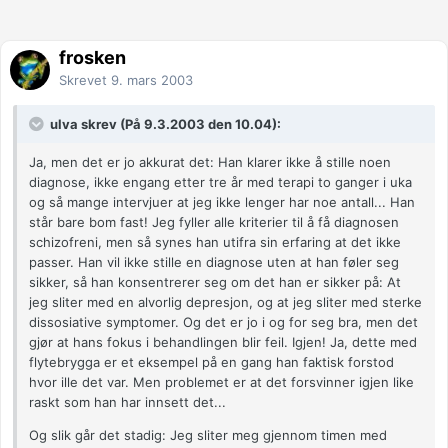
frosken
Skrevet
9. mars 2003
ulva skrev (På 9.3.2003 den 10.04):
Ja, men det er jo akkurat det: Han klarer ikke å stille noen
diagnose, ikke engang etter tre år med terapi to ganger i uka
og så mange intervjuer at jeg ikke lenger har noe antall... Han
står bare bom fast! Jeg fyller alle kriterier til å få diagnosen
schizofreni, men så synes han utifra sin erfaring at det ikke
passer. Han vil ikke stille en diagnose uten at han føler seg
sikker, så han konsentrerer seg om det han er sikker på: At
jeg sliter med en alvorlig depresjon, og at jeg sliter med sterke
dissosiative symptomer. Og det er jo i og for seg bra, men det
gjør at hans fokus i behandlingen blir feil. Igjen! Ja, dette med
flytebrygga er et eksempel på en gang han faktisk forstod
hvor ille det var. Men problemet er at det forsvinner igjen like
raskt som han har innsett det...
Og slik går det stadig: Jeg sliter meg gjennom timen med