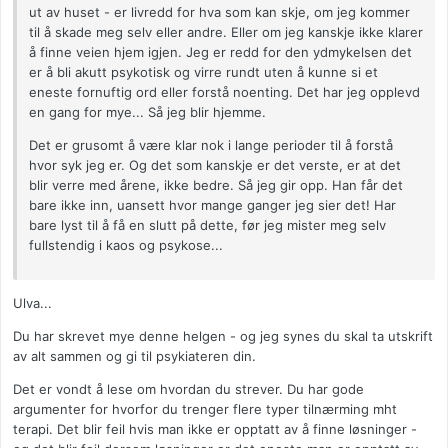
ut av huset - er livredd for hva som kan skje, om jeg kommer
til å skade meg selv eller andre. Eller om jeg kanskje ikke klarer
å finne veien hjem igjen. Jeg er redd for den ydmykelsen det
er å bli akutt psykotisk og virre rundt uten å kunne si et
eneste fornuftig ord eller forstå noenting. Det har jeg opplevd
en gang for mye... Så jeg blir hjemme.
Det er grusomt å være klar nok i lange perioder til å forstå
hvor syk jeg er. Og det som kanskje er det verste, er at det
blir verre med årene, ikke bedre. Så jeg gir opp. Han får det
bare ikke inn, uansett hvor mange ganger jeg sier det! Har
bare lyst til å få en slutt på dette, før jeg mister meg selv
fullstendig i kaos og psykose...
Ulva...
Du har skrevet mye denne helgen - og jeg synes du skal ta utskrift
av alt sammen og gi til psykiateren din.
Det er vondt å lese om hvordan du strever. Du har gode
argumenter for hvorfor du trenger flere typer tilnærming mht
terapi. Det blir feil hvis man ikke er opptatt av å finne løsninger -