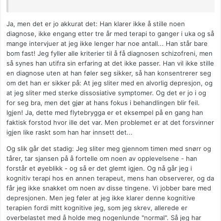
Ja, men det er jo akkurat det: Han klarer ikke å stille noen
diagnose, ikke engang etter tre år med terapi to ganger i uka og så
mange intervjuer at jeg ikke lenger har noe antall... Han står bare
bom fast! Jeg fyller alle kriterier til å få diagnosen schizofreni, men
så synes han utifra sin erfaring at det ikke passer. Han vil ikke stille
en diagnose uten at han føler seg sikker, så han konsentrerer seg
om det han er sikker på: At jeg sliter med en alvorlig depresjon, og
at jeg sliter med sterke dissosiative symptomer. Og det er jo i og
for seg bra, men det gjør at hans fokus i behandlingen blir feil.
Igjen! Ja, dette med flytebrygga er et eksempel på en gang han
faktisk forstod hvor ille det var. Men problemet er at det forsvinner
igjen like raskt som han har innsett det...
Og slik går det stadig: Jeg sliter meg gjennom timen med snørr og
tårer, tar sjansen på å fortelle om noen av opplevelsene - han
forstår et øyeblikk - og så er det glemt igjen. Og nå går jeg i
kognitiv terapi hos en annen terapeut, mens han observerer, og da
får jeg ikke snakket om noen av disse tingene. Vi jobber bare med
depresjonen. Men jeg føler at jeg ikke klarer denne kognitive
terapien fordi mitt kognitive jeg, som jeg skrev, allerede er
overbelastet med å holde meg nogenlunde "normal". Så jeg har