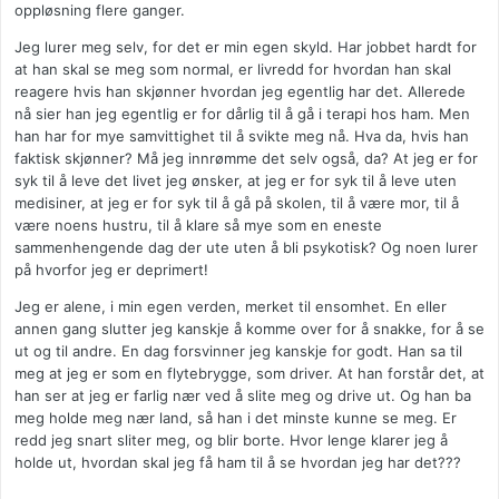
oppløsning flere ganger.
Jeg lurer meg selv, for det er min egen skyld. Har jobbet hardt for
at han skal se meg som normal, er livredd for hvordan han skal
reagere hvis han skjønner hvordan jeg egentlig har det. Allerede
nå sier han jeg egentlig er for dårlig til å gå i terapi hos ham. Men
han har for mye samvittighet til å svikte meg nå. Hva da, hvis han
faktisk skjønner? Må jeg innrømme det selv også, da? At jeg er for
syk til å leve det livet jeg ønsker, at jeg er for syk til å leve uten
medisiner, at jeg er for syk til å gå på skolen, til å være mor, til å
være noens hustru, til å klare så mye som en eneste
sammenhengende dag der ute uten å bli psykotisk? Og noen lurer
på hvorfor jeg er deprimert!
Jeg er alene, i min egen verden, merket til ensomhet. En eller
annen gang slutter jeg kanskje å komme over for å snakke, for å se
ut og til andre. En dag forsvinner jeg kanskje for godt. Han sa til
meg at jeg er som en flytebrygge, som driver. At han forstår det, at
han ser at jeg er farlig nær ved å slite meg og drive ut. Og han ba
meg holde meg nær land, så han i det minste kunne se meg. Er
redd jeg snart sliter meg, og blir borte. Hvor lenge klarer jeg å
holde ut, hvordan skal jeg få ham til å se hvordan jeg har det???