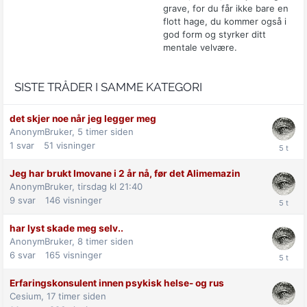
grave, for du får ikke bare en
flott hage, du kommer også i
god form og styrker ditt
mentale velvære.
SISTE TRÅDER I SAMME KATEGORI
det skjer noe når jeg legger meg
AnonymBruker,
5 timer siden
1
svar
51
visninger
Jeg har brukt Imovane i 2 år nå, før det Alimemazin
AnonymBruker,
tirsdag kl 21:40
9
svar
146
visninger
har lyst skade meg selv..
AnonymBruker,
8 timer siden
6
svar
165
visninger
Erfaringskonsulent innen psykisk helse- og rus
Cesium,
17 timer siden