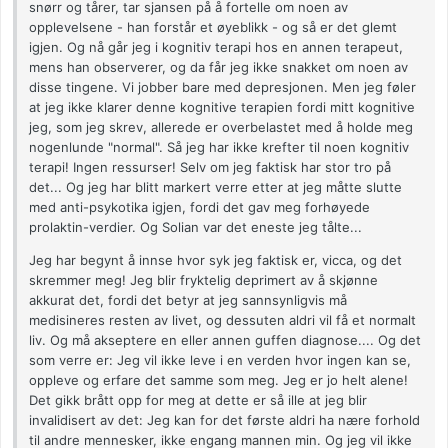
snørr og tårer, tar sjansen på å fortelle om noen av
opplevelsene - han forstår et øyeblikk - og så er det glemt
igjen. Og nå går jeg i kognitiv terapi hos en annen terapeut,
mens han observerer, og da får jeg ikke snakket om noen av
disse tingene. Vi jobber bare med depresjonen. Men jeg føler
at jeg ikke klarer denne kognitive terapien fordi mitt kognitive
jeg, som jeg skrev, allerede er overbelastet med å holde meg
nogenlunde "normal". Så jeg har ikke krefter til noen kognitiv
terapi! Ingen ressurser! Selv om jeg faktisk har stor tro på
det... Og jeg har blitt markert verre etter at jeg måtte slutte
med anti-psykotika igjen, fordi det gav meg forhøyede
prolaktin-verdier. Og Solian var det eneste jeg tålte...
Jeg har begynt å innse hvor syk jeg faktisk er, vicca, og det
skremmer meg! Jeg blir fryktelig deprimert av å skjønne
akkurat det, fordi det betyr at jeg sannsynligvis må
medisineres resten av livet, og dessuten aldri vil få et normalt
liv. Og må akseptere en eller annen guffen diagnose.... Og det
som verre er: Jeg vil ikke leve i en verden hvor ingen kan se,
oppleve og erfare det samme som meg. Jeg er jo helt alene!
Det gikk brått opp for meg at dette er så ille at jeg blir
invalidisert av det: Jeg kan for det første aldri ha nære forhold
til andre mennesker, ikke engang mannen min. Og jeg vil ikke