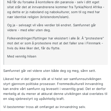
Nå får du forsøke å kontollere din paranoia - selv i ditt eget
sitat står det at innvandrerene kommer fra Tyrkia/Nord Afrika -
og dette er jo naboland og nabokulturer, som til og med har
nær identisk religion (kristendom/islam).
Og ja - selvsagt vil våre verdier bli endret. Samfunnet går
videre - med eller uten deg.
Folkevandringer/flyttinger har eksistert i alle år. Å "protestere"
mot det er som å protestere mot at det faller sne i Finnmark -
hvis du ikke liker det, får du flytte.
Med vennlig hilsen
Samfunnet går vel videre uten både deg og meg, sånn sett.
Likevel har vi det gjerne slik at vi helst ser samfunnsutviklingen
styrt gjennom politiske prosesser. Fremmedkulturell innvandring
kan endre vårt samfunn og levesett i vesentlig grad. Det er derfor
merkelig at du mener at akkurat denne utviklingen skal overlates til
en slag sjebnestyrt og upåvirkelig kraft.
Vi bestemmer tross alt omfanget av innvandring selv.