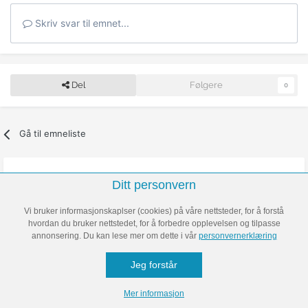
Skriv svar til emnet...
Del
Følgere
0
Gå til emneliste
VI FORESLÅR OGSÅ
Ditt personvern
Vi bruker informasjonskaplser (cookies) på våre nettsteder, for å forstå
hvordan du bruker nettstedet, for å forbedre opplevelsen og tilpasse
annonsering. Du kan lese mer om dette i vår
personvernerklæring
Jeg forstår
Kaare lever med
Har fått nok: – Slutt å
skrekk-sykdommen
gjøre dette på
Mer informasjon
ALS: – Alt har bare blitt
treningssenteret