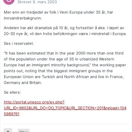
Skrevet
9. mars 2003
Mer enn en tredjedel av folk i Vest-Europa under 35 år, har
innvandrerbakgrunn.
Andelen har økt dramatisk på 10 år, og fortsetter å øke. I løpet av
20-30 nye år, vil den hvite befolkningen være i mindretall i Europa.
Ses i reservatet.
"It has been estimated that in the year 2000 more than one third
of the population under the age of 35 in urbanized Western
Europe had an immigrant minority background," the working paper
points out, noting that the biggest immigrant groups in the
European Union are Turkish and North African and live in France,
Germany and Britain.
Se ellers:
http://portal.unesco.org/ev.php?
URL_ID=9602&URL_DO=DO_TOPIC&URL_SECTION=201&reload=104
5989761