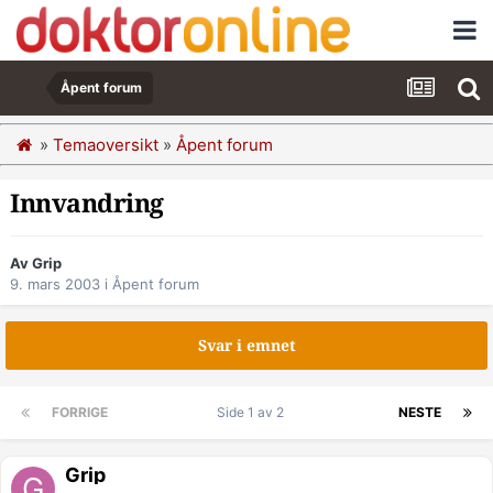
Åpent forum
»
Temaoversikt
»
Åpent forum
Innvandring
Av Grip
9. mars 2003
i
Åpent forum
Svar i emnet
FORRIGE
Side 1 av 2
NESTE
Grip