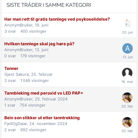
SISTE TRÅDER I SAMME KATEGORI
Har man rett til gratis tannlege ved psykoselidelse?
AnonymBruker,
19. juni
3
svar
400
visninger
Hvilken tannlege skal jeg høre på?
AnonymBruker,
13. juni
0
svar
179
visninger
Tenner
Gjest Sakura,
25. februar
3
svar
1 049
visninger
Tannbleking med peroxid vs LED PAP+
AnonymBruker,
25. februar 2024
1
svar
754
visninger
Bein son stikker ut etter tanntrekking
FjellOgDalar,
24. november 2024
2
svar
992
visninger