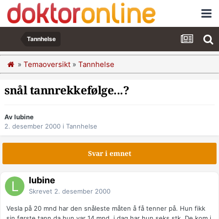
Tannhelse
»
Temaoversikt
»
Tannhelse
snål tannrekkefølge...?
Av lubine
2. desember 2000
i
Tannhelse
Svar i emnet
lubine
Skrevet
2. desember 2000
Vesla på 20 mnd har den snåleste måten å få tenner på. Hun fikk
sin første tann da hun var 14 mnd, i dag har hun seks stk. De kom i