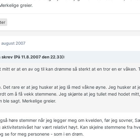
Merkelige greier.
ter
. august 2007
 skrev (På 11.8.2007 den 22.33):
t mitt er at en av og til kan drømme så sterkt at en tror en er våken.
. Det rare er at jeg husker at jeg lå med våkne øyne. Jeg husker at jeg
dt om å få vekk stemmene. Jeg skjønte at jeg tullet med hodet mitt
 ble sagt. Merkelige greier.
gså høre stemmer når jeg legger meg om kvelden, før jeg sovner, Sæ
 aktivitetsnivået har vært relativt høyt. Kan skjelne stemmene fra h
og se for meg personene - som i en drøm.