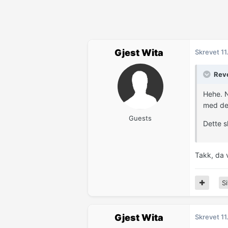
Gjest Wita
Skrevet
11
Reve
Hehe. N
med deg
Guests
Dette s
Takk, da v
Si
Gjest Wita
Skrevet
11