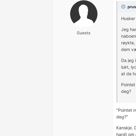
prus
Husker 
Jeg had
Guests
naboene
røykte,
dem være
Da jeg 
lukt, l
at da h
Pointet
deg?
"Pointet m
deg?"
Kanskje. D
hardt om 