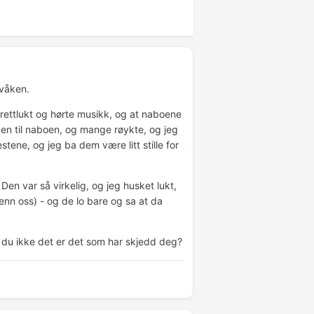
 våken.
arettlukt og hørte musikk, og at naboene
aen til naboen, og mange røykte, og jeg
tene, og jeg ba dem være litt stille for
n var så virkelig, og jeg husket lukt,
 enn oss) - og de lo bare og sa at da
or du ikke det er det som har skjedd deg?