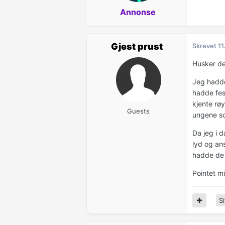
Annonse
Gjest prust
Skrevet
11
Husker de
Jeg hadde
hadde fes
kjente røy
Guests
ungene sov
Da jeg i 
lyd og ans
hadde de g
Pointet mi
Si