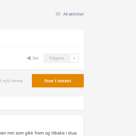
All aktivitet
Del
Følgere
0
t nytt emne
Svar i emnet
en min som gikk frem og tilbake i stua.