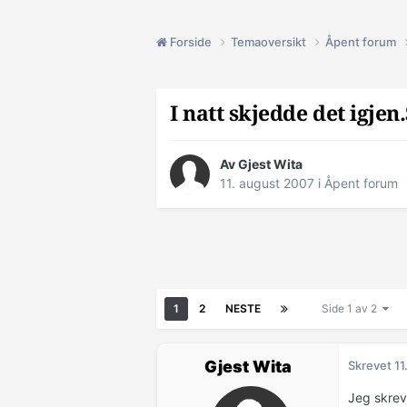
Forside
Temaoversikt
Åpent forum
I natt skjedde det igjen
Av Gjest Wita
11. august 2007
i
Åpent forum
1
2
NESTE
Side 1 av 2
Gjest Wita
Skrevet
11
Jeg skrev