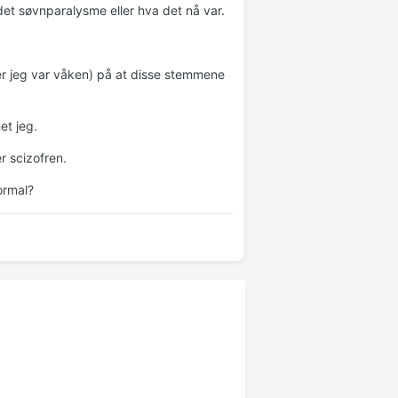
et søvnparalysme eller hva det nå var.
er jeg var våken) på at disse stemmene
et jeg.
r scizofren.
ormal?