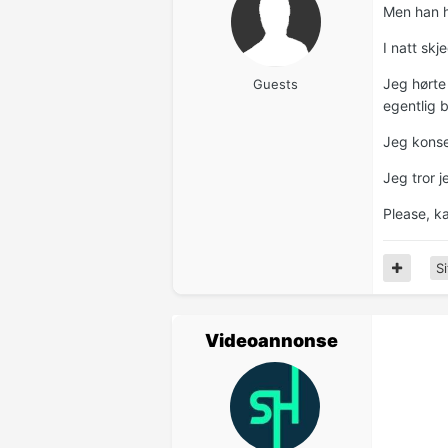
Men han h
I natt sk
Jeg hørte
Guests
egentlig b
Jeg konse
Jeg tror j
Please, k
Si
Videoannonse