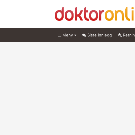
Meny
Siste innlegg
Retnin