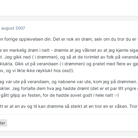
. august 2007
n forrige opplevelsen din. Det er nok en drøm, selv om du tror du er
 en merkelig drøm i natt - drømte at jeg våknet av at jeg kjente sig
t. Jeg gikk ned ( i drømmen), og så at de tvrimlet av folk på verand
klukta. Gikk ut på verandaen ( i drømmen) og pratet med flere av gjes
, og vi likte ikke røyklukt hos oss(!).
dag var ute på verandaen, og naboene var ute, kom jeg på drømmen. De
ikter. Jeg fortalte dem hva jeg hadde drømt (det er et par litt yngre
ått glipp av festen, for de hadde sovet godt i hele natt :-)
tt er at en av og til kan drømme så sterkt at en tror en er våken. Tr
ter