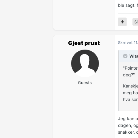
ble sagt. 
Si
Gjest prust
Skrevet
11
Wita
"Pointe
deg?"
Guests
Kanskje
meg har
hva som
Jeg kan o
dagen, og
snakker, 