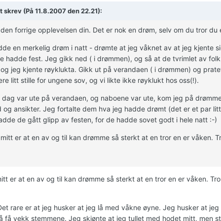
t skrev (På 11.8.2007 den 22.21):
den forrige opplevelsen din. Det er nok en drøm, selv om du tror du 
de en merkelig drøm i natt - drømte at jeg våknet av at jeg kjente si
 hadde fest. Jeg gikk ned ( i drømmen), og så at de tvrimlet av fo
 og jeg kjente røyklukta. Gikk ut på verandaen ( i drømmen) og prate
 litt stille for ungene sov, og vi likte ikke røyklukt hos oss(!).
i dag var ute på verandaen, og naboene var ute, kom jeg på drømmen
yd og ansikter. Jeg fortalte dem hva jeg hadde drømt (det er et par lit
adde de gått glipp av festen, for de hadde sovet godt i hele natt :-)
 mitt er at en av og til kan drømme så sterkt at en tror en er våken. 
itt er at en av og til kan drømme så sterkt at en tror en er våken. Tr
et rare er at jeg husker at jeg lå med våkne øyne. Jeg husker at jeg s
å få vekk stemmene. Jeg skjønte at jeg tullet med hodet mitt, men 