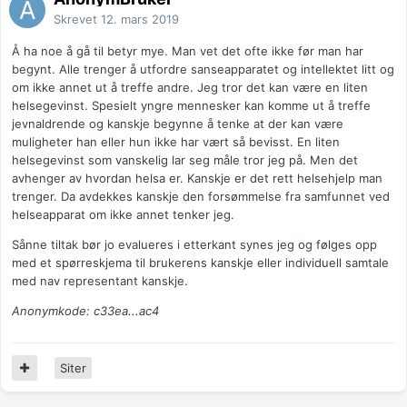
Skrevet
12. mars 2019
Å ha noe å gå til betyr mye. Man vet det ofte ikke før man har
begynt. Alle trenger å utfordre sanseapparatet og intellektet litt og
om ikke annet ut å treffe andre. Jeg tror det kan være en liten
helsegevinst. Spesielt yngre mennesker kan komme ut å treffe
jevnaldrende og kanskje begynne å tenke at der kan være
muligheter han eller hun ikke har vært så bevisst. En liten
helsegevinst som vanskelig lar seg måle tror jeg på. Men det
avhenger av hvordan helsa er. Kanskje er det rett helsehjelp man
trenger. Da avdekkes kanskje den forsømmelse fra samfunnet ved
helseapparat om ikke annet tenker jeg.
Sånne tiltak bør jo evalueres i etterkant synes jeg og følges opp
med et spørreskjema til brukerens kanskje eller individuell samtale
med nav representant kanskje.
Anonymkode: c33ea...ac4
Siter