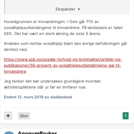
Ok..
Ekspander
Men så leser jeg statistikken til SSB, og ser ikke denne
Hovedgrunnen er innvandringen. I Oslo går 71% av
innsparingen i tallene etter at de begynte med slikt, det er
sosialhjelpsutbetalingene til innvandrere. På landsbasis er tallet
motsatt utgiftene har gått i taket etter at de innførte
56%. Det har vært en sterk økning de siste 5 årene.
aktivitetsplikter....
Andelen som mottar sosialhjelp blant den øvrige befolkningen går
https://www.nettavisen.no/na24/nav-bombe-
derimot ned.
sosialhjelpsutgiftene-eksploderer/3423599734.html
https://www.ssb.no/sosiale-forhold-og-kriminalitet/artikler-og-
Men nå er det stille fra mediene som skrev disse fake news
publikasjoner/56-prosent-av-sosialhjelpsutbetalingene-gar-til-
artiklene? Men aktivitetsplikten går de ikke tilbake på heller?
innvandrere
Jeg tenker det bør undersøkes grundigere hvordan
aktivitetspliktene slår ut før en innfører nye.
Endret
12. mars 2019
av slabbedask
Siter
1
AnonymBruker