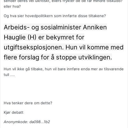
sender deres vei ukritiskt, ellers frykter de de får mindre tilskudd?
eller hva?
Og hva sier hovedpolitikern som innførte disse tiltakene?
Arbeids- og sosialminister Anniken
Hauglie (H) er bekymret for
utgiftseksplosjonen. Hun vil komme med
flere forslag for å stoppe utviklingen.
Hun vil ikke gå tilbake, hun vil bare innføre enda mer av tilsvarende
tull ....
Hva tenker dere om dette?
Kjør debatt
Anonymkode: da098...1b2