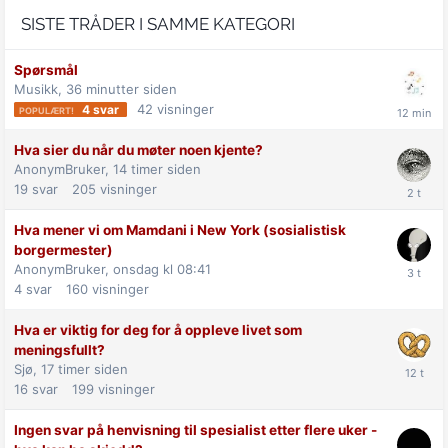
SISTE TRÅDER I SAMME KATEGORI
Spørsmål
Musikk,
36 minutter siden
42
visninger
4
svar
Hva sier du når du møter noen kjente?
AnonymBruker,
14 timer siden
19
svar
205
visninger
Hva mener vi om Mamdani i New York (sosialistisk
borgermester)
AnonymBruker,
onsdag kl 08:41
4
svar
160
visninger
Hva er viktig for deg for å oppleve livet som
meningsfullt?
Sjø,
17 timer siden
16
svar
199
visninger
Ingen svar på henvisning til spesialist etter flere uker -