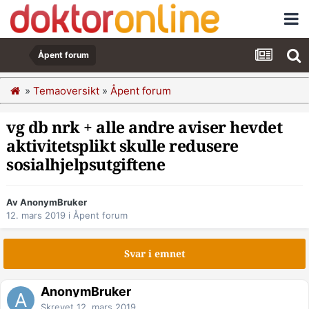
Åpent forum
»
Temaoversikt
»
Åpent forum
vg db nrk + alle andre aviser hevdet
aktivitetsplikt skulle redusere
sosialhjelpsutgiftene
Av AnonymBruker
12. mars 2019
i
Åpent forum
Svar i emnet
AnonymBruker
Skrevet
12. mars 2019