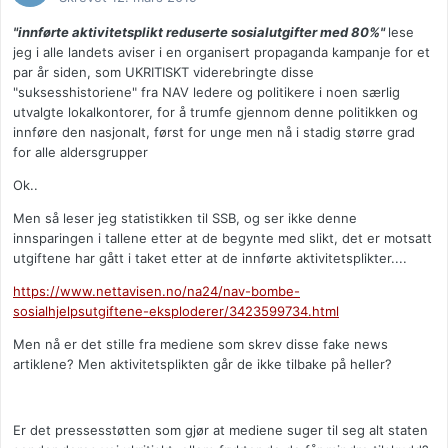
"innførte aktivitetsplikt reduserte sosialutgifter med 80%"
lese
jeg i alle landets aviser i en organisert propaganda kampanje for et
par år siden, som UKRITISKT viderebringte disse
"suksesshistoriene" fra NAV ledere og politikere i noen særlig
utvalgte lokalkontorer, for å trumfe gjennom denne politikken og
innføre den nasjonalt, først for unge men nå i stadig større grad
for alle aldersgrupper
Ok..
Men så leser jeg statistikken til SSB, og ser ikke denne
innsparingen i tallene etter at de begynte med slikt, det er motsatt
utgiftene har gått i taket etter at de innførte aktivitetsplikter....
https://www.nettavisen.no/na24/nav-bombe-
sosialhjelpsutgiftene-eksploderer/3423599734.html
Men nå er det stille fra mediene som skrev disse fake news
artiklene? Men aktivitetsplikten går de ikke tilbake på heller?
Er det pressesstøtten som gjør at mediene suger til seg alt staten