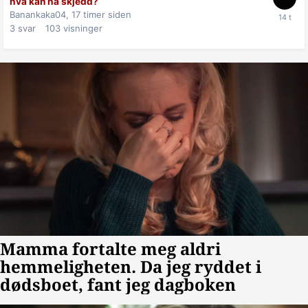
hva kan ha skjedd?
Banankaka04,
17 timer siden
3
svar
103
visninger