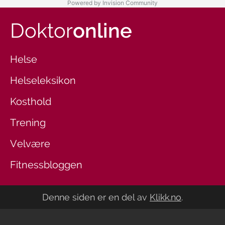
Powered by Invision Community
Doktor
online
Helse
Helseleksikon
Kosthold
Trening
Velvære
Fitnessbloggen
Denne siden er en del av
Klikk.no
.