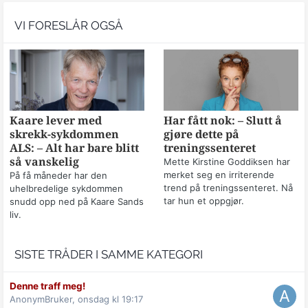
VI FORESLÅR OGSÅ
Kaare lever med
Har fått nok: – Slutt å
skrekk-sykdommen
gjøre dette på
ALS: – Alt har bare blitt
treningssenteret
så vanskelig
Mette Kirstine Goddiksen har
merket seg en irriterende
På få måneder har den
trend på treningssenteret. Nå
uhelbredelige sykdommen
tar hun et oppgjør.
snudd opp ned på Kaare Sands
liv.
SISTE TRÅDER I SAMME KATEGORI
Denne traff meg!
AnonymBruker,
onsdag kl 19:17