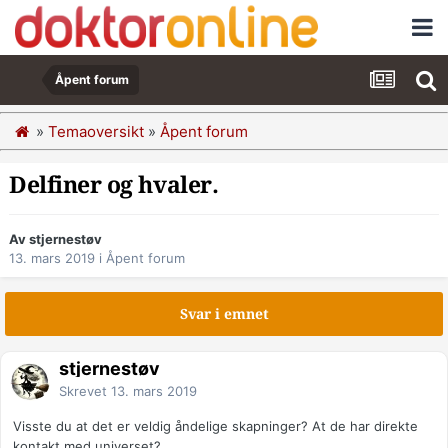
Åpent forum
»
Temaoversikt
»
Åpent forum
Delfiner og hvaler.
Av stjernestøv
13. mars 2019
i
Åpent forum
Svar i emnet
stjernestøv
Skrevet
13. mars 2019
Visste du at det er veldig åndelige skapninger? At de har direkte
kontakt med universet?