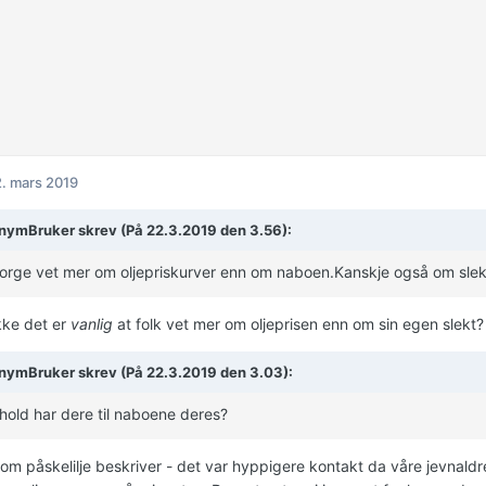
. mars 2019
ymBruker skrev (På 22.3.2019 den 3.56):
Norge vet mer om oljepriskurver enn om naboen.Kanskje også om slekta
kke det er
vanlig
at folk vet mer om oljeprisen enn om sin egen slekt?
ymBruker skrev (På 22.3.2019 den 3.03):
hold har dere til naboene deres?
om påskelilje beskriver - det var hyppigere kontakt da våre jevnald