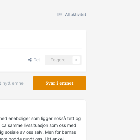
All aktivitet
Del
Følgere
0
t nytt emne
Svar i emnet
k med eneboliger som ligger nokså tett og
 ca samme livssituasjon som oss med
ldig sosiale av oss selv. Men for barnas
 som bodde rundt oss. Litt enkel