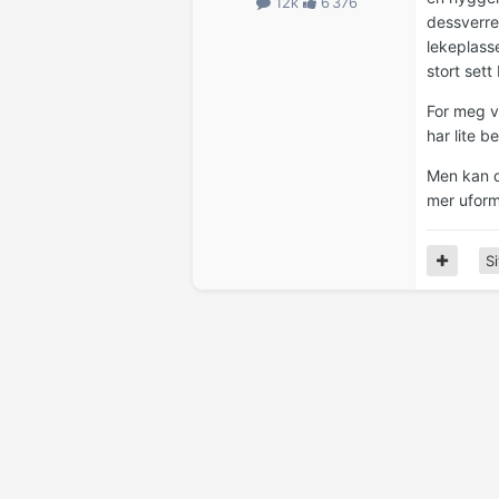
12k
6 376
dessverre
lekeplasse
stort sett
For meg v
har lite 
Men kan d
mer uform
Si