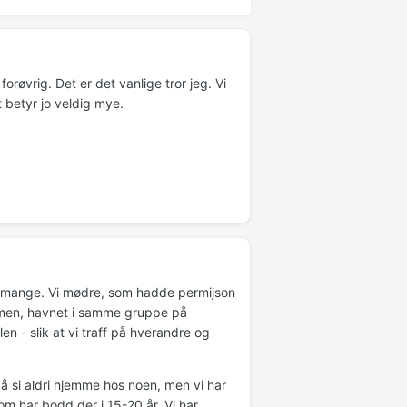
røvrig. Det er det vanlige tror jeg. Vi
t betyr jo veldig mye.
te mange. Vi mødre, som hadde permijson
ammen, havnet i samme gruppe på
n - slik at vi traff på hverandre og
å si aldri hjemme hos noen, men vi har
om har bodd der i 15-20 år. Vi har