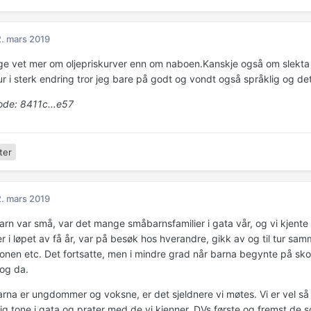
. mars 2019
rge vet mer om oljepriskurver enn om naboen.Kanskje også om slekta fo
ur i sterk endring tror jeg bare på godt og vondt også språklig og de
de: 8411c...e57
ter
. mars 2019
arn var små, var det mange småbarnsfamilier i gata vår, og vi kjen
r i løpet av få år, var på besøk hos hverandre, gikk av og til tur s
onen etc. Det fortsatte, men i mindre grad når barna begynte på skole
 og da.
arna er ungdommer og voksne, er det sjeldnere vi møtes. Vi er vel så 
ig tone i gata og prater med de vi kjenner, DVs første og fremst de s