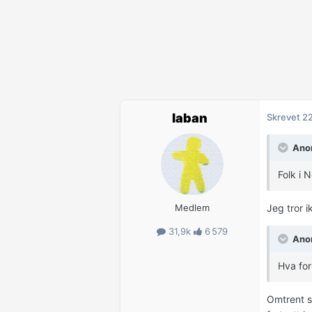
laban
Skrevet
22
Anon
Folk i 
Medlem
Jeg tror i
31,9k
6 579
Anon
Hva for
Omtrent s