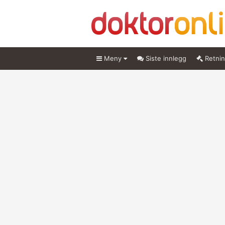
Meny
Siste innlegg
Retnin