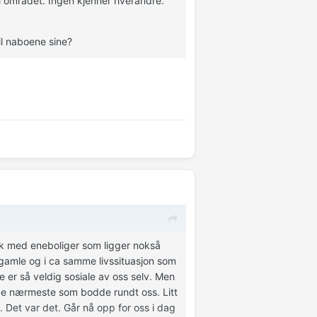
i området. Ingen kjenner hverandre.
til naboene sine?
trøk med eneboliger som ligger nokså
gamle og i ca samme livssituasjon som
kke er så veldig sosiale av oss selv. Men
å de nærmeste som bodde rundt oss. Litt
 Det var det. Går nå opp for oss i dag