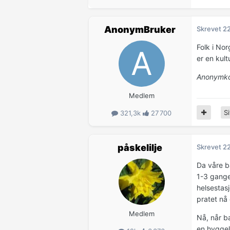
AnonymBruker
Skrevet
22
Folk i No
er en kult
Anonymko
Medlem
Si
321,3k
27 700
påskelilje
Skrevet
22
Da våre b
1-3 gange
helsestasj
pratet nå
Medlem
Nå, når b
en hyggel