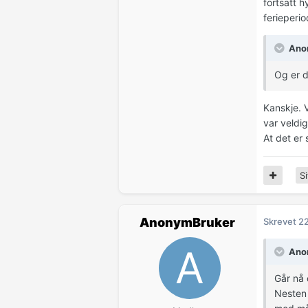
fortsatt 
ferieperio
Anon
Og er d
Kanskje. V
var veldi
At det er 
Si
AnonymBruker
Skrevet
22
Anon
Går nå 
Nesten 