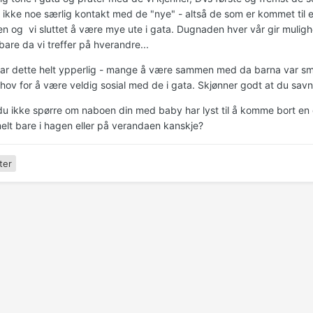
 ikke noe særlig kontakt med de "nye" - altså de som er kommet til e
n og vi sluttet å være mye ute i gata. Dugnaden hver vår gir mulighet 
 bare da vi treffer på hverandre...
ar dette helt ypperlig - mange å være sammen med da barna var små,
behov for å være veldig sosial med de i gata. Skjønner godt at du sav
u ikke spørre om naboen din med baby har lyst til å komme bort en da
elt bare i hagen eller på verandaen kanskje?
ter