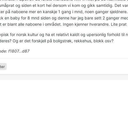
småprat og siden et kort hei dersom vi kom og gikk samtidig. Det var 
er på naboene mer en kanskje 1 gang i mnd, noen ganger sjeldnere.
kk en baby for 8 mnd siden og denne har jeg bare sett 2 ganger me
 er blant alle naboene i området. Ingen kjenner hverandre. Lite prat 
ypisk for norsk kultur og ha et relativt kaldt og upersonlig forhold til
eres? Og er det forskjell på boligstrøk, rekkehus, blokk osv?
de: f1807...d87
ter