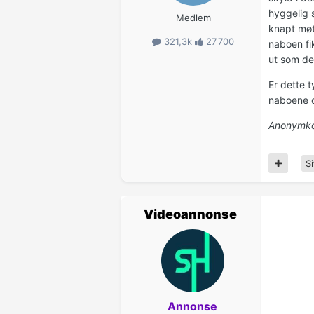
hyggelig 
Medlem
knapt møt
321,3k
27 700
naboen fi
ut som det
Er dette t
naboene d
Anonymko
Si
Videoannonse
Annonse