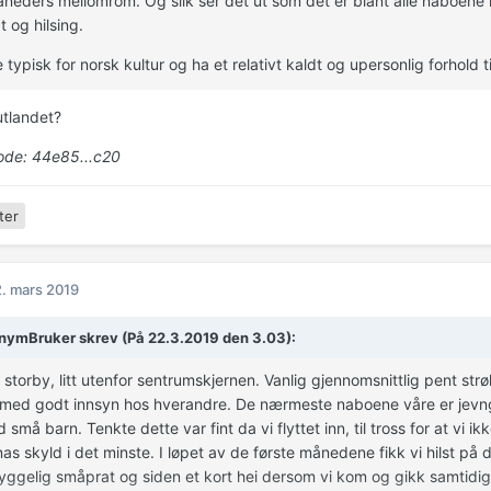
eders mellomrom. Og slik ser det ut som det er blant alle naboene 
t og hilsing.
e typisk for norsk kultur og ha et relativt kaldt og upersonlig forhold 
utlandet?
de: 44e85...c20
ter
. mars 2019
ymBruker skrev (På 22.3.2019 den 3.03):
n storby, litt utenfor sentrumskjernen. Vanlig gjennomsnittlig pent s
 med godt innsyn hos hverandre. De nærmeste naboene våre er jevn
 små barn. Tenkte dette var fint da vi flyttet inn, til tross for at vi i
nas skyld i det minste. I løpet av de første månedene fikk vi hilst p
yggelig småprat og siden et kort hei dersom vi kom og gikk samtidig.