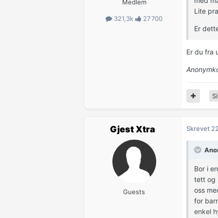
med mån
Medlem
Lite pra
321,3k
27 700
Er dett
Er du fra 
Anonymko
Si
Gjest Xtra
Skrevet
22
Anon
Bor i e
tett og
oss med
Guests
for bar
enkel h