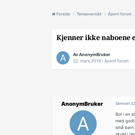
Forside
Temaoversikt
Åpent forum
Kjenner ikke naboene e
Av AnonymBruker
22. mars 2019
i
Åpent forum
AnonymBruker
Skrevet
22
Bor i en s
med godt 
små barn. 
skyld i d