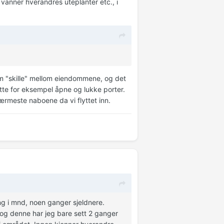
 vanner hverandres uteplanter etc., i
 som "skille" mellom eiendommene, og det
åtte for eksempel åpne og lukke porter.
nærmeste naboene da vi flyttet inn.
ng i mnd, noen ganger sjeldnere.
og denne har jeg bare sett 2 ganger