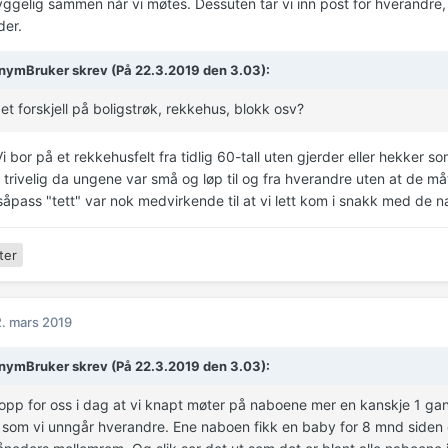
hyggelig sammen når vi møtes. Dessuten tar vi inn post for hverandre,
der.
ymBruker skrev (På 22.3.2019 den 3.03):
et forskjell på boligstrøk, rekkehus, blokk osv?
i bor på et rekkehusfelt fra tidlig 60-tall uten gjerder eller hekker
g trivelig da ungene var små og løp til og fra hverandre uten at de m
såpass "tett" var nok medvirkende til at vi lett kom i snakk med de 
ter
. mars 2019
ymBruker skrev (På 22.3.2019 den 3.03):
opp for oss i dag at vi knapt møter på naboene mer en kanskje 1 ga
som vi unngår hverandre. Ene naboen fikk en baby for 8 mnd siden 