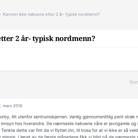
Kjenner ikke naboene etter 2 år- typisk nordmenn?
tter 2 år- typisk nordmenn?
Star
. mars 2019
torby, litt utenfor sentrumskjernen. Vanlig gjennomsnittlig pent strø
innsyn hos hverandre. De nærmeste naboene våre er jevngamle og i
Tenkte dette var fint da vi flyttet inn, til tross for at vi ikke er så ve
et minste. I løpet av de første månedene fikk vi hilst på de nærmeste