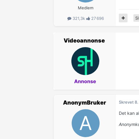
Medlem
Si
321,3k
27 696
Videoannonse
Annonse
AnonymBruker
Skrevet
8.
Det kan all
Anonymko