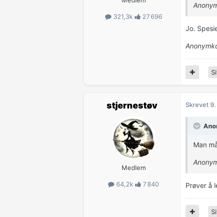
Medlem
Anonym
321,3k
27 696
Jo. Spesi
Anonymko
Si
stjernestøv
Skrevet
9.
Anon
Man må 
Anonym
Medlem
64,2k
7 840
Prøver å l
Si