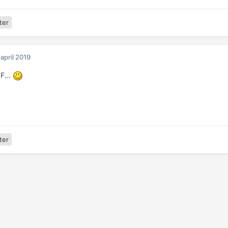
ter
 april 2019
 F...
ter