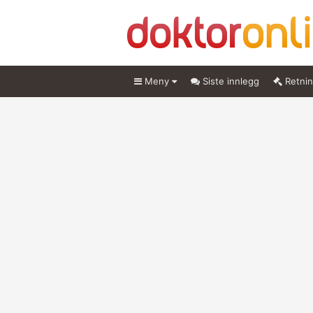
Meny
Siste innlegg
Retnin