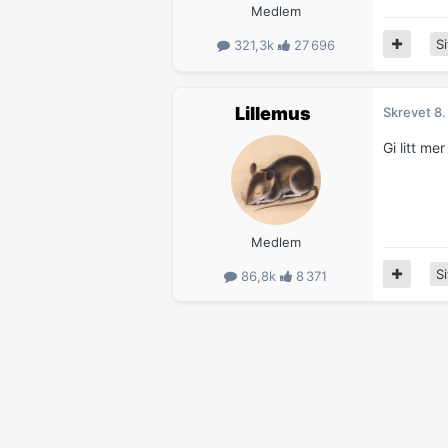
Medlem
Si
321,3k
27 696
Lillemus
Skrevet
8.
Gi litt mer
Medlem
Si
86,8k
8 371