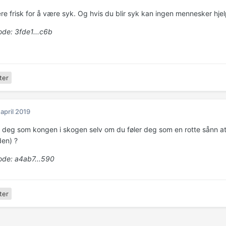
e frisk for å være syk. Og hvis du blir syk kan ingen mennesker hje
de: 3fde1...c6b
ter
 april 2019
 deg som kongen i skogen selv om du føler deg som en rotte sånn at 
den) ?
de: a4ab7...590
ter