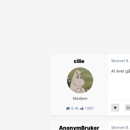
cilie
Skrevet
8.
At livet g
Medlem
Si
6,4k
1 997
AnonymBruker
Skrevet
8.