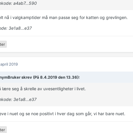
kode: a4ab7...590
elt nå i valgkamptider må man passe seg for katten og grevlingen.
de: 3e1a8...e37
ter
 april 2019
ymBruker skrev (På 8.4.2019 den 13.36):
lære seg å skrelle av uvesentligheter i livet.
kode: 3e1a8...e37
eve i nuet og se noe positivt i hver dag som går, vi har bare nuet.
ter