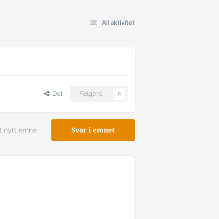
All aktivitet
Del
Følgere
0
t nytt emne
Svar i emnet