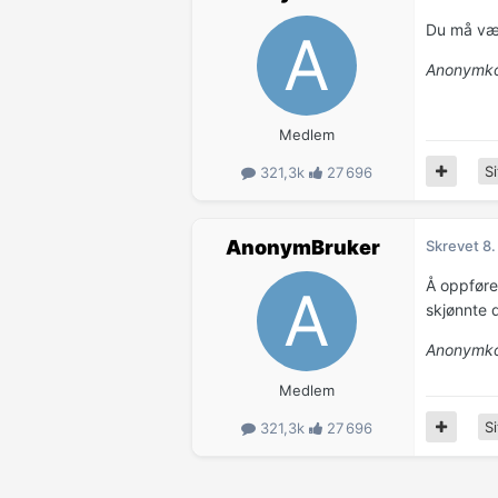
Du må vær
Anonymko
Medlem
Si
321,3k
27 696
AnonymBruker
Skrevet
8.
Å oppføre
skjønnte 
Anonymko
Medlem
Si
321,3k
27 696