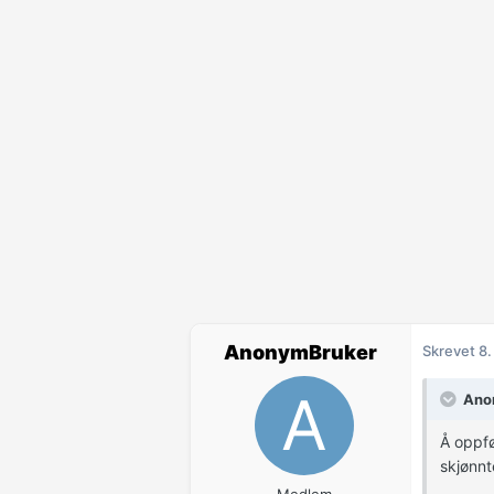
AnonymBruker
Skrevet
8.
Anon
Å oppfø
skjønnt