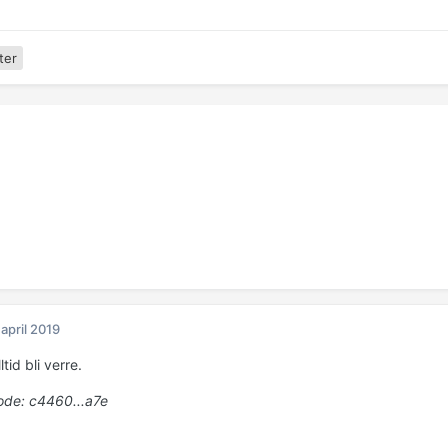
ter
 april 2019
tid bli verre.
de: c4460...a7e