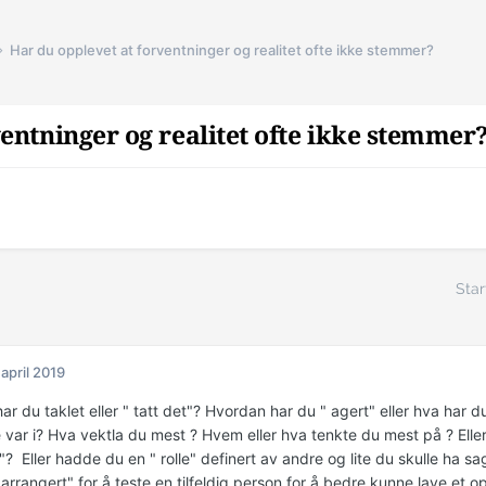
Har du opplevet at forventninger og realitet ofte ikke stemmer?
entninger og realitet ofte ikke stemmer
Star
 april 2019
r du taklet eller " tatt det"? Hvordan har du " agert" eller hva har du
var i? Hva vektla du mest ? Hvem eller hva tenkte du mest på ? Elle
 Eller hadde du en " rolle" definert av andre og lite du skulle ha sag
 arrangert" for å teste en tilfeldig person for å bedre kunne lave et