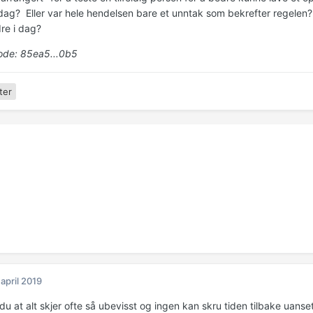
i dag? Eller var hele hendelsen bare et unntak som bekrefter regelen
re i dag?
de: 85ea5...0b5
ter
 april 2019
r du at alt skjer ofte så ubevisst og ingen kan skru tiden tilbake uanset