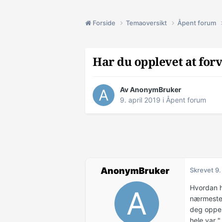
Forside
Temaoversikt
Åpent forum
Har du opplevet at forv
Av AnonymBruker
9. april 2019
i
Åpent forum
AnonymBruker
Skrevet
9.
Hvordan ha
nærmeste 
deg oppe"?
hele var "