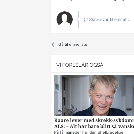
Skriv svar til emnet...
Gå til emneliste
VI FORESLÅR OGSÅ
Kaare lever med skrekk-sykdo
ALS: – Alt har bare blitt så vansk
På få måneder har den uhelbredelige