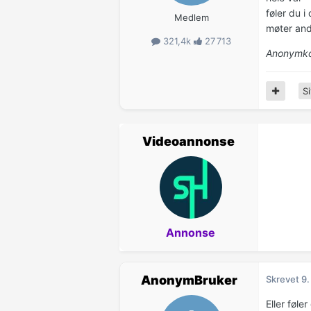
føler du 
Medlem
møter and
321,4k
27 713
Anonymko
Si
Videoannonse
Annonse
AnonymBruker
Skrevet
9.
Eller føle