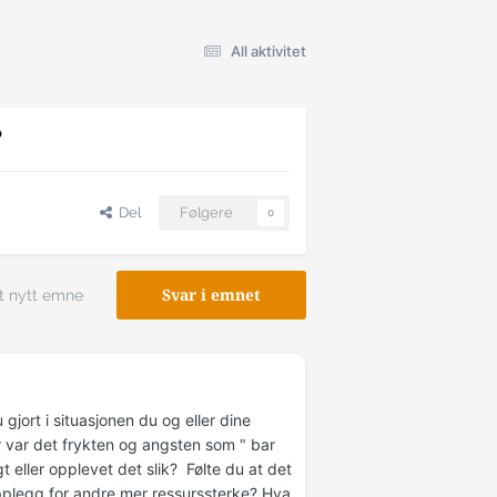
All aktivitet
?
Del
Følgere
0
t nytt emne
Svar i emnet
 gjort i situasjonen du og eller dine
r var det frykten og angsten som " bar
t eller opplevet det slik? Følte du at det
 opplegg for andre mer ressurssterke? Hva