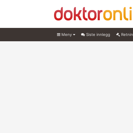
Meny
Siste innlegg
Retnin