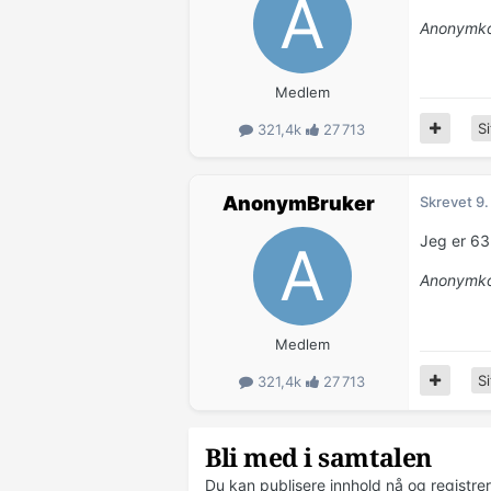
Anonymko
Medlem
Si
321,4k
27 713
AnonymBruker
Skrevet
9.
Jeg er 63 
Anonymko
Medlem
Si
321,4k
27 713
Bli med i samtalen
Du kan publisere innhold nå og registre