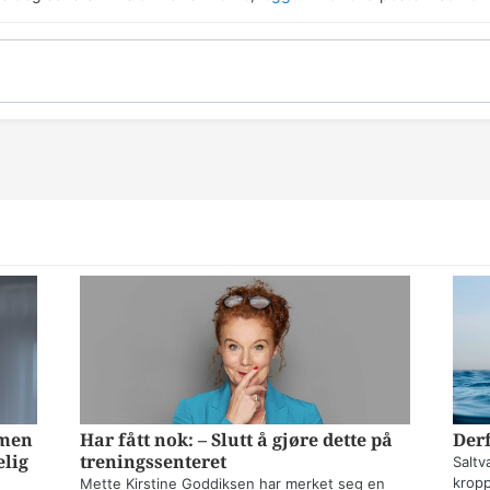
mmen
Har fått nok: – Slutt å gjøre dette på
Derf
elig
treningssenteret
Saltv
kropp
Mette Kirstine Goddiksen har merket seg en