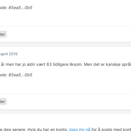
de: 85ea5...0b5
ter
 april 2019
år men har jo aldri vært 63 tidligere liksom. Men det er kanskje språk
de: 85ea5...0b5
ter
re deg senere. Hvis du har en konto,
logg inn nå
for å poste med kont