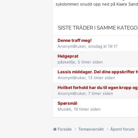
sykdommen snudd opp ned på Kaare Sands
SISTE TRÅDER I SAMME KATEGO
Denne traff meg!
AnonymBruker,
onsdag kl 19:17
Helgeprat
påskelilje,
5 timer siden
Lassis middager. Del dine oppskrifter h
AnonymBruker,
13 timer siden
Hvilket forhold har du til egen kropp og 
AnonymBruker,
7 timer siden
Spørsmål
Musikk,
19 timer siden
Forside
Temaoversikt
Åpent forum