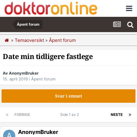
Åpent forum
»
Temaoversikt
»
Åpent forum
Date min tidligere fastlege
Av AnonymBruker
15. april 2019
i
Åpent forum
Svar i emnet
FORRIGE
Side 1 av 2
NESTE
AnonymBruker