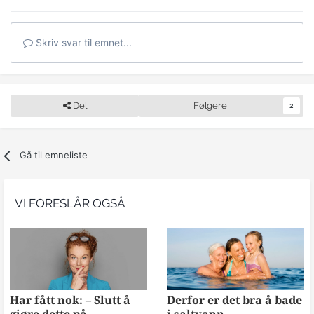
Skriv svar til emnet...
Del
Følgere
2
Gå til emneliste
VI FORESLÅR OGSÅ
Har fått nok: – Slutt å
Derfor er det bra å bade