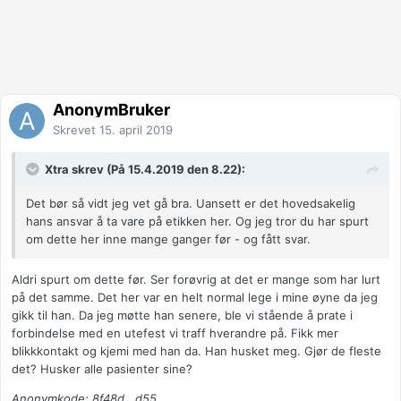
AnonymBruker
Skrevet
15. april 2019
Xtra skrev (På 15.4.2019 den 8.22):
Det bør så vidt jeg vet gå bra. Uansett er det hovedsakelig
hans ansvar å ta vare på etikken her. Og jeg tror du har spurt
om dette her inne mange ganger før - og fått svar.
Aldri spurt om dette før. Ser forøvrig at det er mange som har lurt
på det samme. Det her var en helt normal lege i mine øyne da jeg
gikk til han. Da jeg møtte han senere, ble vi stående å prate i
forbindelse med en utefest vi traff hverandre på. Fikk mer
blikkkontakt og kjemi med han da. Han husket meg. Gjør de fleste
det? Husker alle pasienter sine?
Anonymkode: 8f48d...d55