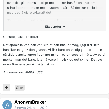
over det gjennomsnittelige mennesker har. Er en ekstrem
siling i den retningen med systemet vårt. Så det har trolig lite
med deg å gjøre akkuratt det.
Så nei regner med at han er intelligent og har god
hukommelse, og med høy status på toppen er det ikke rart om
Ekspander
du blir litt gira på en slik mann ja
Uansett, takk for det.;)
Du får ha lykke til på jakten, du er nok ikke den eneste som
sikler etter mannen
Det spesielle ved han var ikke at han husker meg, (jeg tror ikke
han liker meg av den grunn). Vi fikk bare en veldig god tone, han
Anonymkode: 0dd95...1a4
så alltid ganske lenge i øynene mine - på en spesiell måte. Av og til
merker man det bare. Uten å være innbilsk og uetisk her. Det ble
noen fine legebesøk må jeg si. ☺
Anonymkode: 8f48d...d55
Siter
AnonymBruker
Skrevet
24. april 2019