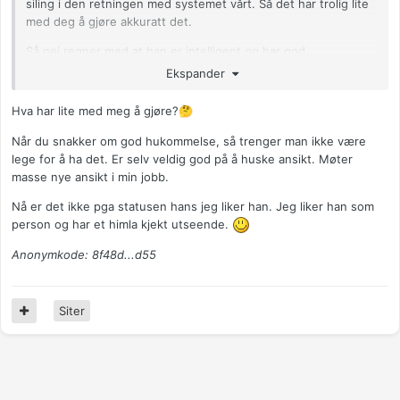
siling i den retningen med systemet vårt. Så det har trolig lite
med deg å gjøre akkuratt det.
Så nei regner med at han er intelligent og har god
hukommelse, og med høy status på toppen er det ikke rart om
Ekspander
du blir litt gira på en slik mann ja
Hva har lite med meg å gjøre?
🤔
Du får ha lykke til på jakten, du er nok ikke den eneste som
sikler etter mannen
Når du snakker om god hukommelse, så trenger man ikke være
lege for å ha det. Er selv veldig god på å huske ansikt. Møter
Anonymkode: 0dd95...1a4
masse nye ansikt i min jobb.
Nå er det ikke pga statusen hans jeg liker han. Jeg liker han som
person og har et himla kjekt utseende.
Anonymkode: 8f48d...d55
Siter