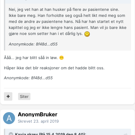
Nei, jeg vet han at han husker på flere av pasientene sine.
Ikke bare meg. Han forholdte seg også helt likt med meg som
med de andre av pasientene hans. Nå har han startet et nytt
kapittel og jeg er ikke lengre hans pasient. Man vil jo bare ikke
gjøre noe som setter han i et dårlig lys.
Anonymkode: 8f48d...d55
Ååå... jeg har blitt såå in løw.
😶
Håper ikke det blir reaksjoner om det hadde blitt oss.
Anonymkode: 8f48d...d55
Siter
AnonymBruker
Skrevet
23. april 2019
Kayia skrev (På 15.4.2019 den 8.40):