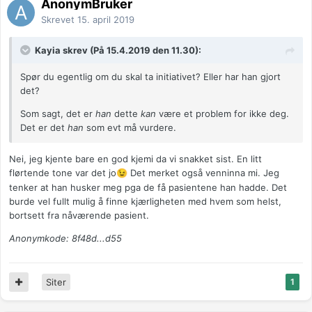
AnonymBruker
Skrevet
15. april 2019
Kayia skrev (På 15.4.2019 den 11.30):
Spør du egentlig om du skal ta initiativet? Eller har han gjort
det?
Som sagt, det er
han
dette
kan
være et problem for ikke deg.
Det er det
han
som evt må vurdere.
Nei, jeg kjente bare en god kjemi da vi snakket sist. En litt
flørtende tone var det jo
Det merket også venninna mi. Jeg
😉
tenker at han husker meg pga de få pasientene han hadde. Det
burde vel fullt mulig å finne kjærligheten med hvem som helst,
bortsett fra nåværende pasient.
Anonymkode: 8f48d...d55
Siter
1