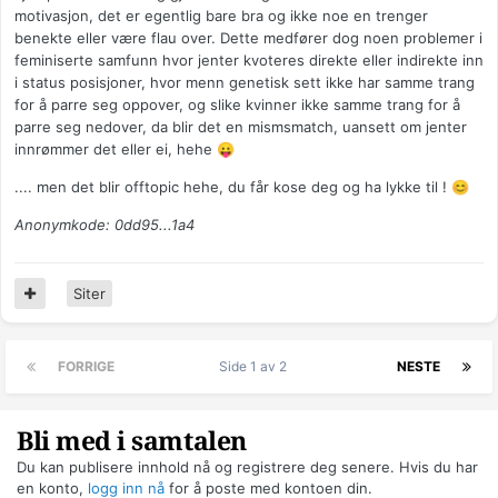
motivasjon, det er egentlig bare bra og ikke noe en trenger
benekte eller være flau over. Dette medfører dog noen problemer i
feminiserte samfunn hvor jenter kvoteres direkte eller indirekte inn
i status posisjoner, hvor menn genetisk sett ikke har samme trang
for å parre seg oppover, og slike kvinner ikke samme trang for å
parre seg nedover, da blir det en mismsmatch, uansett om jenter
innrømmer det eller ei, hehe
😛
.... men det blir offtopic hehe, du får kose deg og ha lykke til !
😊
Anonymkode: 0dd95...1a4
Siter
FORRIGE
Side 1 av 2
NESTE
Bli med i samtalen
Du kan publisere innhold nå og registrere deg senere. Hvis du har
en konto,
logg inn nå
for å poste med kontoen din.