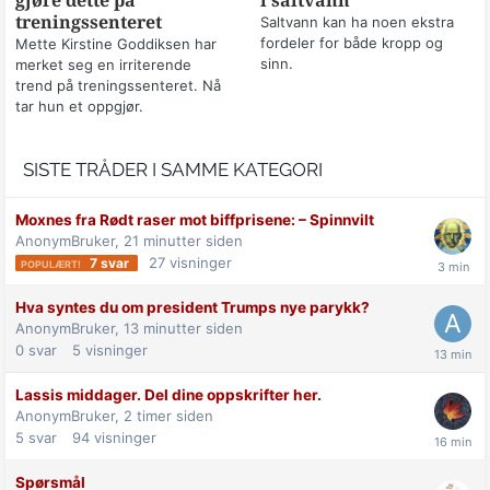
gjøre dette på
i saltvann
treningssenteret
Saltvann kan ha noen ekstra
fordeler for både kropp og
Mette Kirstine Goddiksen har
sinn.
merket seg en irriterende
trend på treningssenteret. Nå
tar hun et oppgjør.
SISTE TRÅDER I SAMME KATEGORI
Moxnes fra Rødt raser mot biff­prisene: –⁠ Spinnvilt
AnonymBruker,
21 minutter siden
27
visninger
7
svar
Hva syntes du om president Trumps nye parykk?
AnonymBruker,
13 minutter siden
0
svar
5
visninger
Lassis middager. Del dine oppskrifter her.
AnonymBruker,
2 timer siden
5
svar
94
visninger
Spørsmål