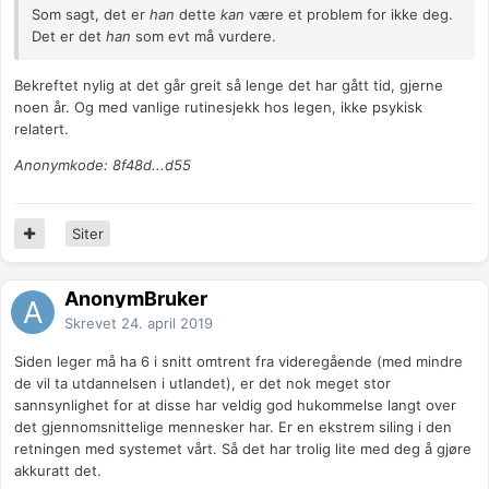
Som sagt, det er
han
dette
kan
være et problem for ikke deg.
Det er det
han
som evt må vurdere.
Bekreftet nylig at det går greit så lenge det har gått tid, gjerne
noen år. Og med vanlige rutinesjekk hos legen, ikke psykisk
relatert.
Anonymkode: 8f48d...d55
Siter
AnonymBruker
Skrevet
24. april 2019
Siden leger må ha 6 i snitt omtrent fra videregående (med mindre
de vil ta utdannelsen i utlandet), er det nok meget stor
sannsynlighet for at disse har veldig god hukommelse langt over
det gjennomsnittelige mennesker har. Er en ekstrem siling i den
retningen med systemet vårt. Så det har trolig lite med deg å gjøre
akkuratt det.