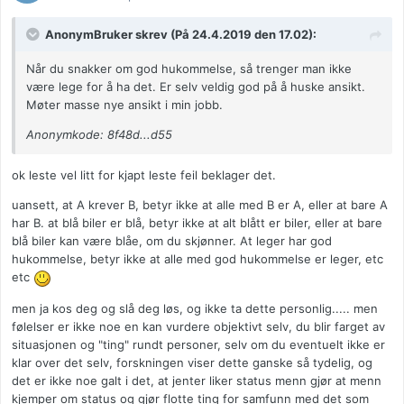
AnonymBruker skrev (På 24.4.2019 den 17.02):
Når du snakker om god hukommelse, så trenger man ikke
være lege for å ha det. Er selv veldig god på å huske ansikt.
Møter masse nye ansikt i min jobb.
Anonymkode: 8f48d...d55
ok leste vel litt for kjapt leste feil beklager det.
uansett, at A krever B, betyr ikke at alle med B er A, eller at bare A
har B. at blå biler er blå, betyr ikke at alt blått er biler, eller at bare
blå biler kan være blåe, om du skjønner. At leger har god
hukommelse, betyr ikke at alle med god hukommelse er leger, etc
etc
men ja kos deg og slå deg løs, og ikke ta dette personlig..... men
følelser er ikke noe en kan vurdere objektivt selv, du blir farget av
situasjonen og "ting" rundt personer, selv om du eventuelt ikke er
klar over det selv, forskningen viser dette ganske så tydelig, og
det er ikke noe galt i det, at jenter liker status menn gjør at menn
kjemper om status og gjør flotte ting for samfunn med det som