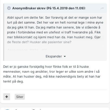
AnonymBruker skrev (På 15.4.2019 den 11.09):
Aldri spurt om dette før. Ser forøvrig at det er mange som har
lurt på det samme. Det her var en helt normal lege i mine øyne
da jeg gikk til han. Da jeg møtte han senere, ble vi stående å
prate i forbindelse med en utefest vi traff hverandre på. Fikk
mer blikkkontakt og kjemi med han da. Han husket meg. Gjør
de fleste det? Husker alle pasienter sine?
Anonymkode: 8f48d...d55
Ekspander
Det er jo ganske forskjellig hvor flinke folk er til å huske
mennesker, navn og ansikter, tror leger er ulike som andre i så
måte. At han husker deg, må ikke nødvendigvis bety at han har
tenkt på deg.
Siter