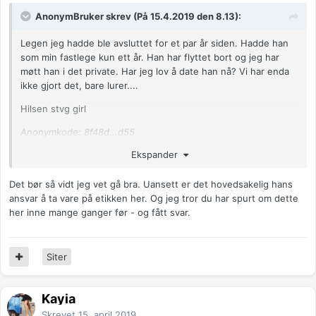
AnonymBruker skrev (På 15.4.2019 den 8.13):
Legen jeg hadde ble avsluttet for et par år siden. Hadde han
som min fastlege kun ett år. Han har flyttet bort og jeg har
møtt han i det private. Har jeg lov å date han nå? Vi har enda
ikke gjort det, bare lurer....
Hilsen stvg girl
Anonymkode: 8f48d...d55
Ekspander
Det bør så vidt jeg vet gå bra. Uansett er det hovedsakelig hans
ansvar å ta vare på etikken her. Og jeg tror du har spurt om dette
her inne mange ganger før - og fått svar.
Siter
Kayia
Skrevet
15. april 2019