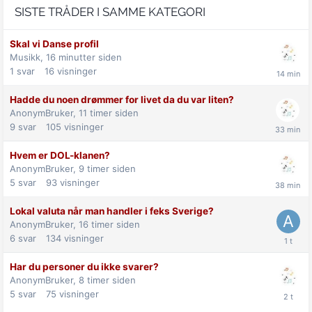
SISTE TRÅDER I SAMME KATEGORI
Skal vi Danse profil
Musikk,
16 minutter siden
1
svar
16
visninger
Hadde du noen drømmer for livet da du var liten?
AnonymBruker,
11 timer siden
9
svar
105
visninger
Hvem er DOL-klanen?
AnonymBruker,
9 timer siden
5
svar
93
visninger
Lokal valuta når man handler i feks Sverige?
AnonymBruker,
16 timer siden
6
svar
134
visninger
Har du personer du ikke svarer?
AnonymBruker,
8 timer siden
5
svar
75
visninger