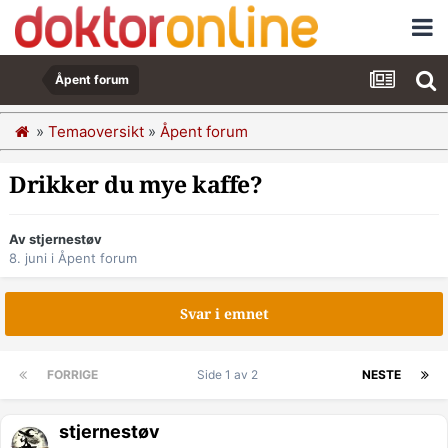
Åpent forum
»
Temaoversikt
»
Åpent forum
Drikker du mye kaffe?
Av stjernestøv
8. juni
i
Åpent forum
Svar i emnet
FORRIGE
Side 1 av 2
NESTE
stjernestøv