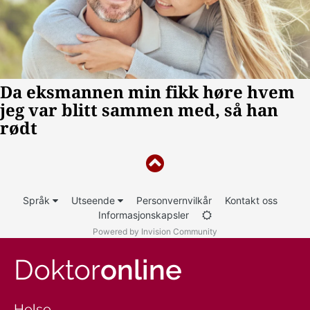
Språk
Utseende
Personvernvilkår
Kontakt oss
Informasjonskapsler
Powered by Invision Community
Doktor
online
Helse