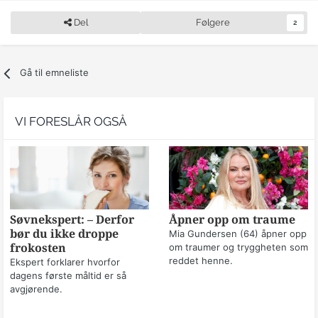
Del
Følgere
2
Gå til emneliste
VI FORESLÅR OGSÅ
Søvnekspert: – Derfor
Åpner opp om traume
bør du ikke droppe
Mia Gundersen (64) åpner opp
frokosten
om traumer og tryggheten som
reddet henne.
Ekspert forklarer hvorfor
dagens første måltid er så
avgjørende.