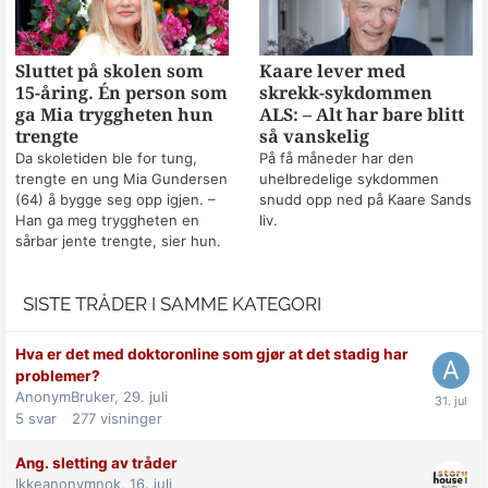
Sluttet på skolen som
Kaare lever med
15-åring. Én person som
skrekk-sykdommen
ga Mia tryggheten hun
ALS: – Alt har bare blitt
trengte
så vanskelig
Da skoletiden ble for tung,
På få måneder har den
trengte en ung Mia Gundersen
uhelbredelige sykdommen
(64) å bygge seg opp igjen. –
snudd opp ned på Kaare Sands
Han ga meg tryggheten en
liv.
sårbar jente trengte, sier hun.
SISTE TRÅDER I SAMME KATEGORI
Hva er det med doktoronline som gjør at det stadig har
problemer?
AnonymBruker,
29. juli
5
svar
277
visninger
Ang. sletting av tråder
Ikkeanonymnok,
16. juli