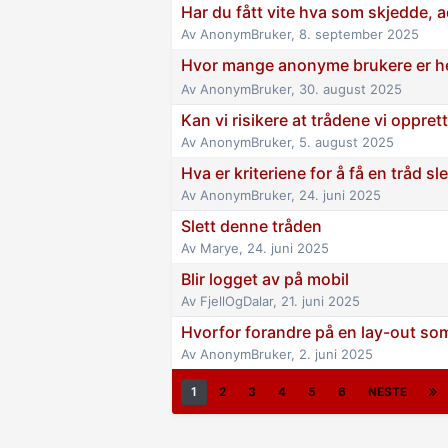
Har du fått vite hva som skjedde, 
Av
AnonymBruker
,
8. september 2025
Hvor mange anonyme brukere er h
Av
AnonymBruker
,
30. august 2025
Kan vi risikere at trådene vi oppret
Av
AnonymBruker
,
5. august 2025
Hva er kriteriene for å få en tråd sle
Av
AnonymBruker
,
24. juni 2025
Slett denne tråden
Av
Marye
,
24. juni 2025
Blir logget av på mobil
Av
FjellOgDalar
,
21. juni 2025
Hvorfor forandre på en lay-out som
Av
AnonymBruker
,
2. juni 2025
1
2
3
4
5
6
NESTE