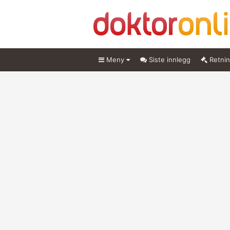
Meny
Siste innlegg
Retnin