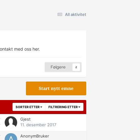
All aktivitet
kontakt med oss her.
Følgere
2
Start nytt emne
SORTER ETTER
FILTRERING ETTER
r
Gjest
11. desember 2017
r
r
AnonymBruker