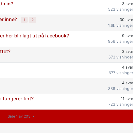
admin?
3
sva
523
visninge
er inne?
30
sva
1
2
1,6k
visninge
ter her blir lagt ut på facebook?
9
sva
956
visninge
ttet?
3
sva
673
visninge
4
sva
677
visninge
4
sva
386
visninge
 fungerer fint?
11
sva
723
visninge
Side 1 av 203