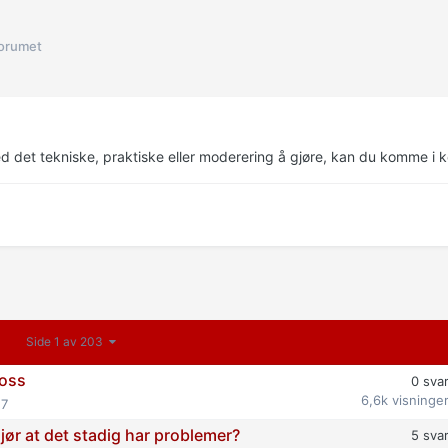
forumet
ed det tekniske, praktiske eller moderering å gjøre, kan du komme i 
Side 1 av 203
 oss
0
sva
6,6k
visninge
17
ør at det stadig har problemer?
5
sva