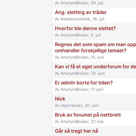
Av
AnonymBruker
,
29. juli
Ang. sletting av tråder
Av
Ikkeanonymnok
,
16. juli
Hvorfor ble denne slettet?
Av
AnonymBruker
,
3. juli
Regnes det som spam om man oppr
omhandler forskjellige temaer?
Av
AnonymBruker
,
16. juni
Kan vi få et eget underforum for de
Av
AnonymBruker
,
24. juni
Er admin borte for tiden?
Av
AnonymBruker
,
17. juni
Nick
Av
stjernestøv
,
20. juni
Bruk av forumet på nettbrett
Av
AnonymBruker
,
27. mai
Går så tregt her nå