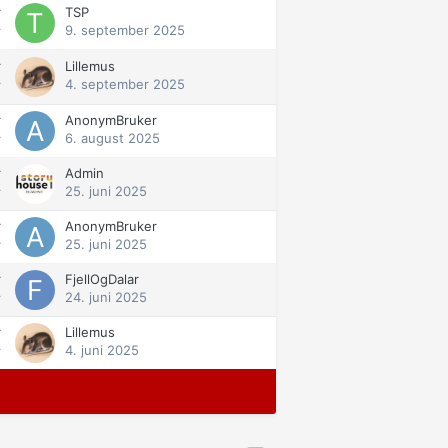
r
TSP
9. september 2025
r
r
Lillemus
4. september 2025
r
r
AnonymBruker
6. august 2025
r
r
Admin
25. juni 2025
r
r
AnonymBruker
25. juni 2025
r
r
FjellOgDalar
24. juni 2025
r
r
Lillemus
4. juni 2025
r