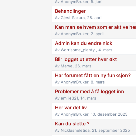
Av
AnonymBruker
,
5. juni
Behandlinger
Av
Gjest Sakura
,
25. april
Kan man se hvem som er aktive her
Av
AnonymBruker
,
2. april
Admin kan du endre nick
Av
Worrisome_plenty
,
4. mars
Blir logget ut etter hver økt
Av
Marye
,
26. mars
Har forumet fått en ny funksjon?
Av
AnonymBruker
,
8. mars
Problemer med å få logget inn
Av
emilie321
,
14. mars
Her var det liv
Av
AnonymBruker
,
10. desember 2025
Kan du slette ?
Av
Nicklusheletida
,
21. september 2025