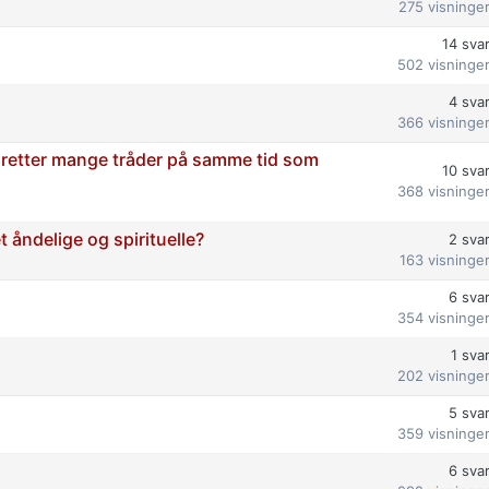
275
visninge
14
sva
502
visninge
4
sva
366
visninge
etter mange tråder på samme tid som
10
sva
368
visninge
t åndelige og spirituelle?
2
sva
163
visninge
6
sva
354
visninge
1
sva
202
visninge
5
sva
359
visninge
6
sva