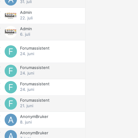
31. juli
r
r
Admin
22. juli
r
r
Admin
6. juli
r
r
Forumassistent
24. juni
r
r
Forumassistent
24. juni
r
r
Forumassistent
24. juni
r
r
Forumassistent
21. juni
r
r
AnonymBruker
8. juni
r
r
AnonymBruker