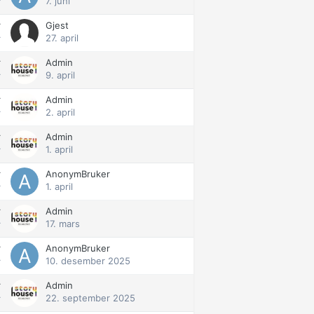
7. juni
r
r
Gjest
27. april
r
r
Admin
9. april
r
r
Admin
2. april
r
r
Admin
1. april
r
r
AnonymBruker
1. april
r
r
Admin
17. mars
r
r
AnonymBruker
10. desember 2025
r
r
Admin
22. september 2025
r