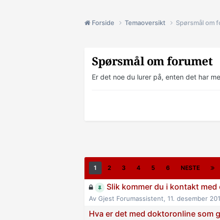
Forside
Temaoversikt
Spørsmål om 
Spørsmål om forumet
Er det noe du lurer på, enten det har m
1
2
3
4
5
6
NESTE
Slik kommer du i kontakt med
Av
Gjest Forumassistent
,
11. desember 20
Hva er det med doktoronline som gj