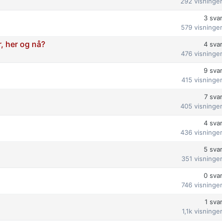
292
visninge
3
sva
579
visninge
, her og nå?
4
sva
476
visninge
9
sva
415
visninge
7
sva
405
visninge
4
sva
436
visninge
5
sva
351
visninge
0
sva
746
visninge
1
sva
1,1k
visninge